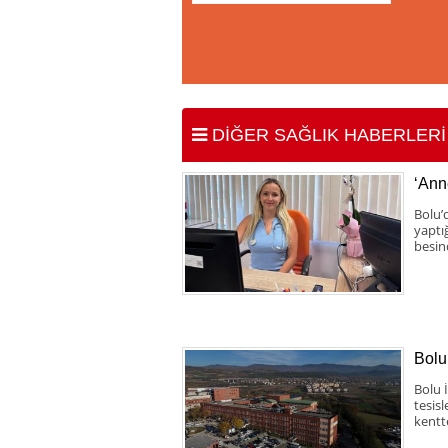
DİĞER SAĞLIK HABERLERİ
‘Anne
Bolu’
yaptığ
besin
Bolu
Bolu 
tesisl
kentt