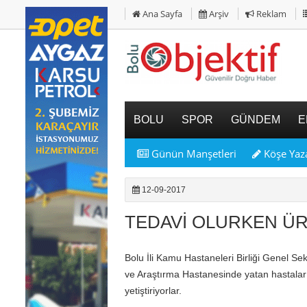
Ana Sayfa
Arşiv
Reklam
BOLU
SPOR
GÜNDEM
E
Günün Manşetleri
Köşe Yaza
12-09-2017
TEDAVİ OLURKEN Ü
Bolu İli Kamu Hastaneleri Birliği Genel Sek
ve Araştırma Hastanesinde yatan hastala
yetiştiriyorlar.