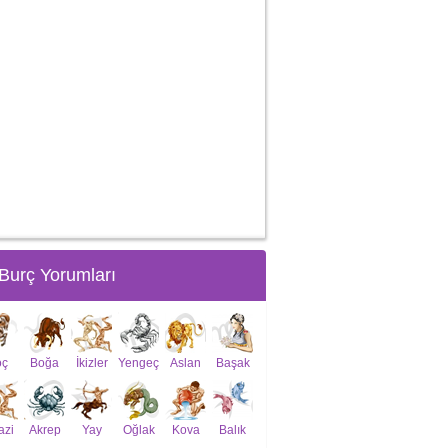
Burç Yorumları
oç
Boğa
İkizler
Yengeç
Aslan
Başak
azi
Akrep
Yay
Oğlak
Kova
Balık