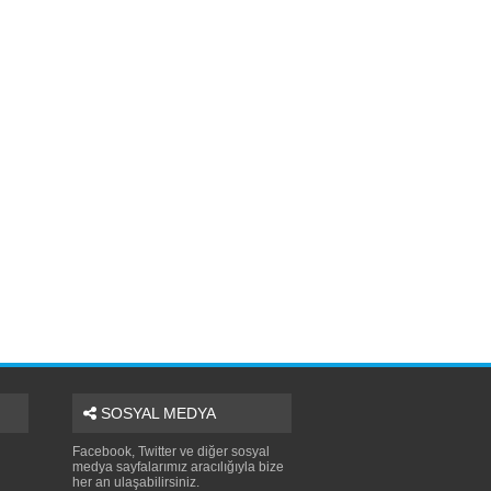
SOSYAL MEDYA
Facebook, Twitter ve diğer sosyal
medya sayfalarımız aracılığıyla bize
her an ulaşabilirsiniz.