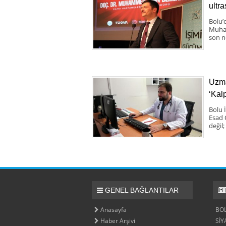
ultr
Bolu’
Muham
son no
Uzma
‘Kal
Bolu 
Esad Ç
değil;
GENEL BAĞLANTILAR
Anasayfa
BO
Haber Arşivi
SİY