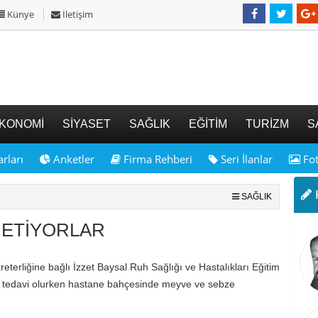
Künye
İletişim
KONOMİ
SİYASET
SAĞLIK
EĞİTİM
TURİZM
S
rları
Anketler
Firma Rehberi
Seri İlanlar
Fot
K
SAĞLIK
RETİYORLAR
reterliğine bağlı İzzet Baysal Ruh Sağlığı ve Hastalıkları Eğitim
r tedavi olurken hastane bahçesinde meyve ve sebze