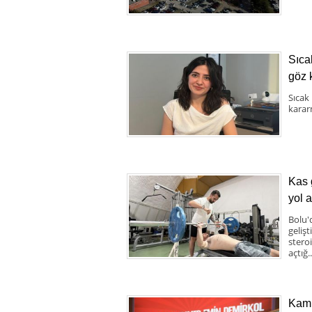
Sıca
göz 
Sıcak
karar
Kas 
yol a
Bolu'
geliş
stero
açtığ..
Kamu