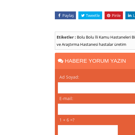
Paylaş
Tweetle
Pinle
L
Etiketler :
Bolu
Bolu İli Kamu Hastaneleri Bi
ve Araştırma Hastanesi
hastalar
üretim
HABERE YORUM YAZIN
Ad Soyad:
E-mail:
1 + 6 =?