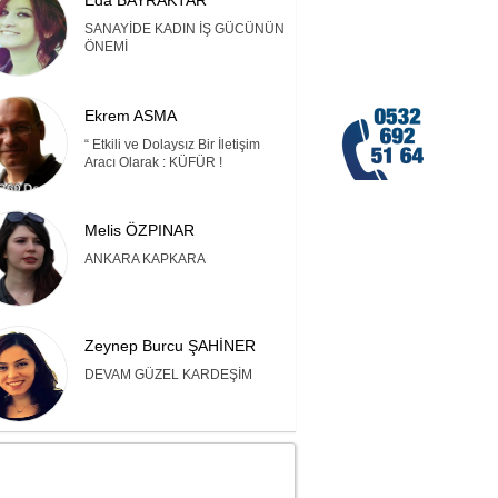
Eda BAYRAKTAR
SANAYİDE KADIN İŞ GÜCÜNÜN
ÖNEMİ
Ekrem ASMA
“ Etkili ve Dolaysız Bir İletişim
Aracı Olarak : KÜFÜR !
Melis ÖZPINAR
ANKARA KAPKARA
Zeynep Burcu ŞAHİNER
DEVAM GÜZEL KARDEŞİM