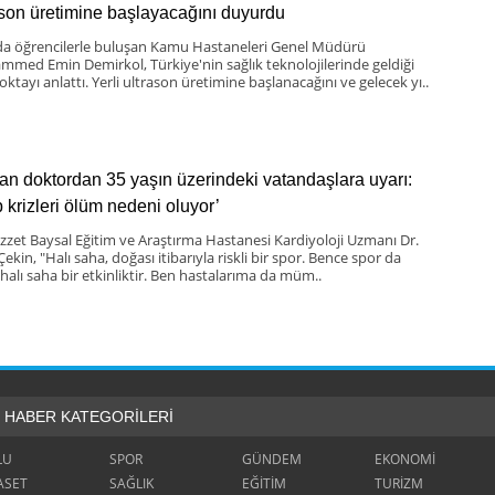
ason üretimine başlayacağını duyurdu
da öğrencilerle buluşan Kamu Hastaneleri Genel Müdürü
med Emin Demirkol, Türkiye'nin sağlık teknolojilerinde geldiği
ktayı anlattı. Yerli ultrason üretimine başlanacağını ve gelecek yı..
n doktordan 35 yaşın üzerindeki vatandaşlara uyarı:
p krizleri ölüm nedeni oluyor’
İzzet Baysal Eğitim ve Araştırma Hastanesi Kardiyoloji Uzmanı Dr.
ekin, "Halı saha, doğası itibarıyla riskli bir spor. Bence spor da
 halı saha bir etkinliktir. Ben hastalarıma da müm..
HABER KATEGORİLERİ
LU
SPOR
GÜNDEM
EKONOMİ
ASET
SAĞLIK
EĞİTİM
TURİZM