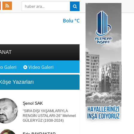
Bolu °C
ANAT
o Galeri
Video Galeri
öşe Yazarları
Şenol SAK
“SIRA DIŞI YAŞAMLARIYLA
RENGİN USTALARI-26” Mehmet
GÜLERYÜZ (1938-2024)