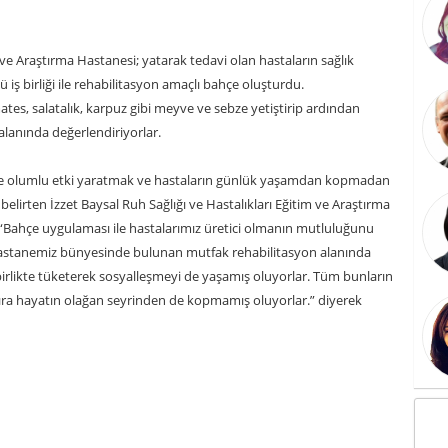
m ve Araştırma Hastanesi; yatarak tedavi olan hastaların sağlık
 iş birliği ile rehabilitasyon amaçlı bahçe oluşturdu.
es, salatalık, karpuz gibi meyve ve sebze yetiştirip ardından
 alanında değerlendiriyorlar.
de olumlu etki yaratmak ve hastaların günlük yaşamdan kopmadan
irten İzzet Baysal Ruh Sağlığı ve Hastalıkları Eğitim ve Araştırma
Bahçe uygulaması ile hastalarımız üretici olmanın mutluluğunu
hastanemiz bünyesinde bulunan mutfak rehabilitasyon alanında
irlikte tüketerek sosyalleşmeyi de yaşamış oluyorlar. Tüm bunların
sıra hayatın olağan seyrinden de kopmamış oluyorlar.” diyerek