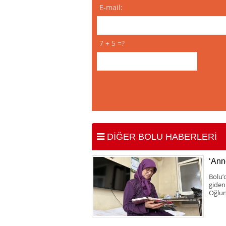
E-mail:
7 + 5 =?
DİĞER BOLU HABERLERİ
‘Anne
Bolu’
giden
Oğlun