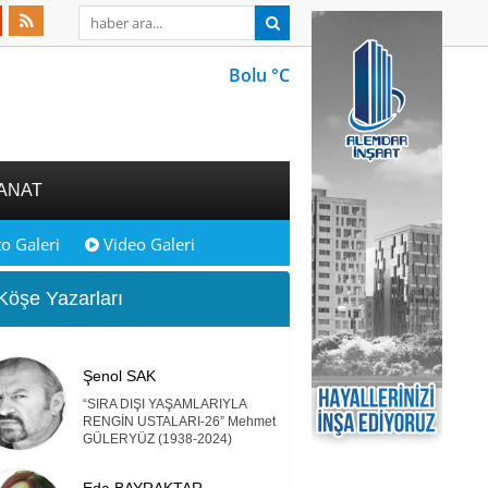
Bolu °C
ANAT
o Galeri
Video Galeri
öşe Yazarları
Şenol SAK
“SIRA DIŞI YAŞAMLARIYLA
RENGİN USTALARI-26” Mehmet
GÜLERYÜZ (1938-2024)