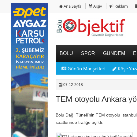
Ana Sayfa
Arşiv
Reklam
BOLU
SPOR
GÜNDEM
E
Günün Manşetleri
Köşe Yaza
07-12-2018
TEM otoyolu Ankara yönü
Bolu Dağı Tüneli’nin TEM otoyolu İstanbu
saatlerinde trafiğe açıldı.