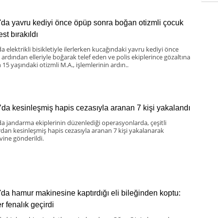
'da yavru kediyi önce öpüp sonra boğan otizmli çocuk
st bırakıldı
a elektrikli bisikletiyle ilerlerken kucağındaki yavru kediyi önce
 ardından elleriyle boğarak telef eden ve polis ekiplerince gözaltına
 15 yaşındaki otizmli M.A., işlemlerinin ardın..
’da kesinleşmiş hapis cezasıyla aranan 7 kişi yakalandı
da jandarma ekiplerinin düzenlediği operasyonlarda, çeşitli
rdan kesinleşmiş hapis cezasıyla aranan 7 kişi yakalanarak
vine gönderildi.
'da hamur makinesine kaptırdığı eli bileğinden koptu:
er fenalık geçirdi