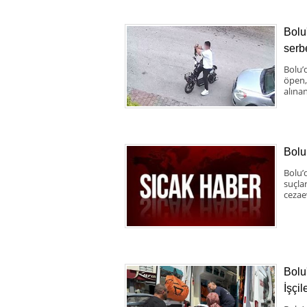
Bolu
serbe
Bolu’d
öpen,
alınan
Bolu
Bolu’
suçla
cezae
Bolu
İşçil