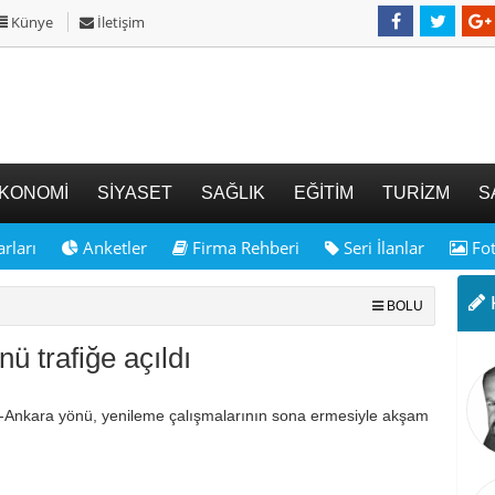
Künye
İletişim
KONOMİ
SİYASET
SAĞLIK
EĞİTİM
TURİZM
S
rları
Anketler
Firma Rehberi
Seri İlanlar
Fot
K
BOLU
 trafiğe açıldı
l-Ankara yönü, yenileme çalışmalarının sona ermesiyle akşam