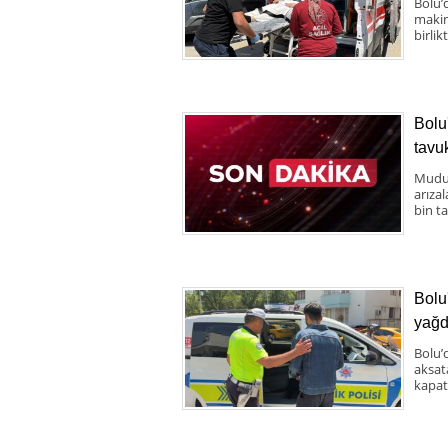
Bolu’
makine
birlik
Bolu
tavuk
Mudur
arıza
bin ta
Bolu
yağd
Bolu’
aksat
kapatt