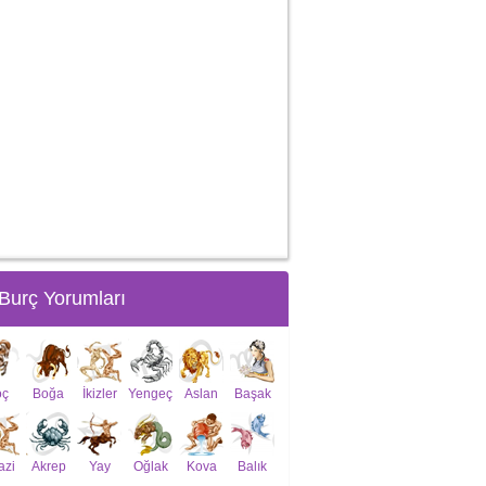
Burç Yorumları
oç
Boğa
İkizler
Yengeç
Aslan
Başak
azi
Akrep
Yay
Oğlak
Kova
Balık