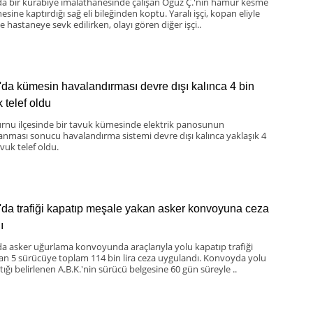
da bir kurabiye imalathanesinde çalışan Oğuz Ç.'nin hamur kesme
sine kaptırdığı sağ eli bileğinden koptu. Yaralı işçi, kopan eliyle
te hastaneye sevk edilirken, olayı gören diğer işçi..
'da kümesin havalandırması devre dışı kalınca 4 bin
 telef oldu
nu ilçesinde bir tavuk kümesinde elektrik panosunun
lanması sonucu havalandırma sistemi devre dışı kalınca yaklaşık 4
vuk telef oldu.
'da trafiği kapatıp meşale yakan asker konvoyuna ceza
ı
da asker uğurlama konvoyunda araçlarıyla yolu kapatıp trafiği
an 5 sürücüye toplam 114 bin lira ceza uygulandı. Konvoyda yolu
ığı belirlenen A.B.K.'nin sürücü belgesine 60 gün süreyle ..