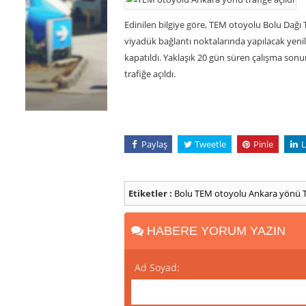
Edinilen bilgiye göre, TEM otoyolu Bolu Dağ
viyadük bağlantı noktalarında yapılacak yeni
kapatıldı. Yaklaşık 20 gün süren çalışma s
trafiğe açıldı.
Paylaş
Tweetle
Pinle
L
Etiketler :
Bolu
TEM otoyolu Ankara yönü
HABERE YORUM YAZIN
Ad Soyad: