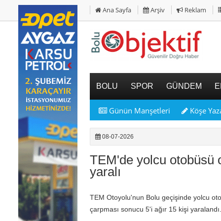
Ana Sayfa
Arşiv
Reklam
BOLU
SPOR
GÜNDEM
E
Günün Manşetleri
Köşe Yaza
08-07-2026
TEM'de yolcu otobüsü or
yaralı
TEM Otoyolu'nun Bolu geçişinde yolcu otob
çarpması sonucu 5'i ağır 15 kişi yaralandı