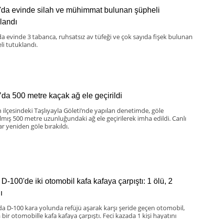
'da evinde silah ve mühimmat bulunan şüpheli
klandı
da evinde 3 tabanca, ruhsatsız av tüfeği ve çok sayıda fişek bulunan
li tutuklandı.
’da 500 metre kaçak ağ ele geçirildi
 ilçesindeki Taşlıyayla Göleti’nde yapılan denetimde, göle
ılmış 500 metre uzunluğundaki ağ ele geçirilerek imha edildi. Canlı
ar yeniden göle bırakıldı.
D-100'de iki otomobil kafa kafaya çarpıştı: 1 ölü, 2
ı
da D-100 kara yolunda refüjü aşarak karşı şeride geçen otomobil,
bir otomobille kafa kafaya çarpıştı. Feci kazada 1 kişi hayatını