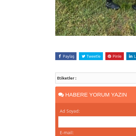
Paylaş
Tweetle
Pinle
L
Etiketler :
HABERE YORUM YAZIN
Ad Soyad:
E-mail: