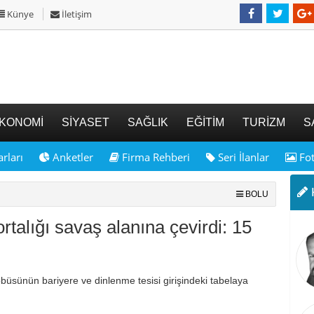
Künye
İletişim
KONOMİ
SİYASET
SAĞLIK
EĞİTİM
TURİZM
S
rları
Anketler
Firma Rehberi
Seri İlanlar
Fot
K
BOLU
talığı savaş alanına çevirdi: 15
üsünün bariyere ve dinlenme tesisi girişindeki tabelaya
.