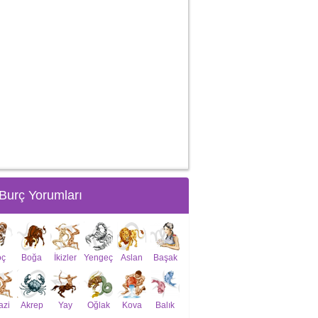
Burç Yorumları
oç
Boğa
İkizler
Yengeç
Aslan
Başak
azi
Akrep
Yay
Oğlak
Kova
Balık