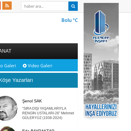
Bolu °C
ANAT
o Galeri
Video Galeri
öşe Yazarları
Şenol SAK
“SIRA DIŞI YAŞAMLARIYLA
RENGİN USTALARI-26” Mehmet
GÜLERYÜZ (1938-2024)