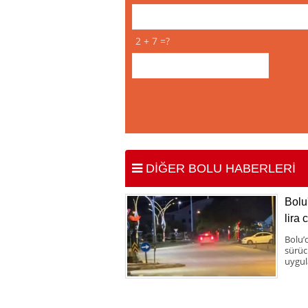
2 + 7 =?
DİĞER BOLU HABERLERİ
Bolu
lira 
Bolu’
sürücü
uygul