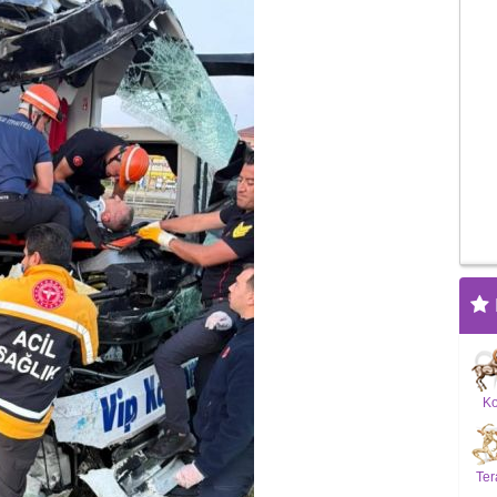
K
Ter