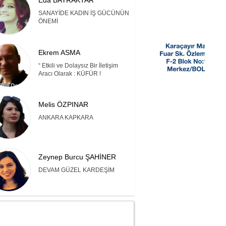
Eda BAYRAKTAR
SANAYİDE KADIN İŞ GÜCÜNÜN
ÖNEMİ
Ekrem ASMA
“ Etkili ve Dolaysız Bir İletişim
Aracı Olarak : KÜFÜR !
Melis ÖZPINAR
ANKARA KAPKARA
Zeynep Burcu ŞAHİNER
DEVAM GÜZEL KARDEŞİM