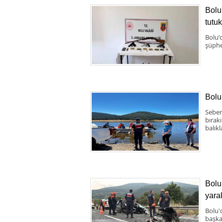
Bolu
tutu
Bolu’
şüphe
Bolu
Seben
bırak
balıkl
Bolu 
yaral
Bolu'
başka 