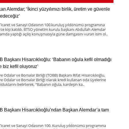
an Alemdar; ‘İkinci yüzyılımızı birlik, üretim ve güvenle
 edeceğiz’
Ticaret ve Sanayi Odasının 100.kuruluş yıldönümü programına
rce kişi katıldı. BTSO yönetim kurulu başkanı Abdullah Alemdar
amda yaptığı açılış konuşmasıyla güne damgasını vuran isim ol..
 Başkanı Hisarcıklıoğlu: ‘Babanın oğula kefil olmadığı
 biz kefil oluyoruz’
e Odalar ve Borsalar Birliği (TOBB) Başkanı Rifat Hisarcıklıoğlu,
ye Odalar ve Borsalar Birliği olarak kredi kullanan oda üyelerine
olduklarını belirterek, "Babanın oğula, kardeşin ka..
 Başkanı Hisarcıklıoğlu’ndan Başkan Alemdar’a tam
Ticaret ve Sanayi Odasının 100. Kuruluş yıldönümü programına