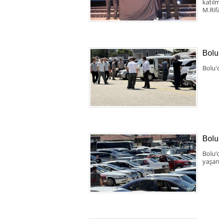
katıl
M.Rif
Bolu
Bolu'
Bolu'
Bolu’
yaşan