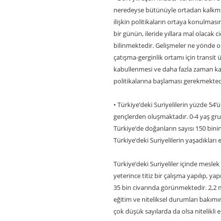
neredeyse bütünüyle ortadan kalkmıştı
ilişkin politikaların ortaya konulmas
bir günün, ileride yıllara mal olacak 
bilinmektedir. Gelişmeler ne yönde o
çatışma-gerginlik ortamı için transit ü
kabullenmesi ve daha fazla zaman 
politikalarına başlaması gerekmekted
• Türkiye’deki Suriyelilerin yüzde 54’
gençlerden oluşmaktadır. 0-4 yaş grub
Türkiye’de doğanların sayısı 150 bini
Türkiye’deki Suriyelilerin yaşadıkları 
Türkiye’deki Suriyeliler içinde meslek
yeterince titiz bir çalışma yapılıp, y
35 bin civarında görünmektedir. 2,2 m
eğitim ve niteliksel durumları bakım
çok düşük sayılarda da olsa nitelikli 