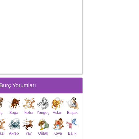
Burç Yorumları
oç
Boğa
İkizler
Yengeç
Aslan
Başak
azi
Akrep
Yay
Oğlak
Kova
Balık