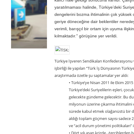
yaratılmaması halinde, Türkiye’deki Suriye
dengelerini bozma ihtimalinin çok yüksek o
geriye döneceğine dair beklentiler neredey
verimli, barışçıl bir ortam için uyuma ilişk
kılmaktadır." görüşüne yer verildi.
Türkiye İşveren Sendikaları Konfederasyonu v
işbirliği ile yapılan “Türk İş Dünyasının Türki
araştırmada özetle şu saptamalar yer aldı:
• Türkiye’ye Nisan 2011 ile Ekim 2015 t
Türkiye’deki Suriyelilerin eşleri, çocuk
gelecekte gündeme gelecektir. Bu dur
milyonun üzerine çıkarma ihtimalini 
sürede kabul etmek olağanüstü bir d
aldığı toplam göçmen sayısı sadece 2 
ve “acil durum yönetimi politikaları” i
• Dört yılı aşan krizde, -tercihlerden 