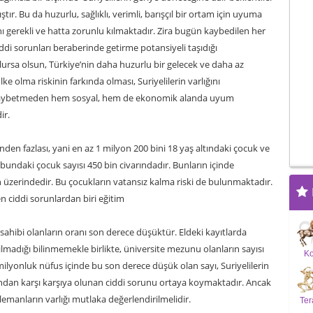
r. Bu da huzurlu, sağlıklı, verimli, barışçıl bir ortam için uyuma
ını gerekli ve hatta zorunlu kılmaktadır. Zira bugün kaybedilen her
ciddi sorunları beraberinde getirme potansiyeli taşıdığı
lursa olsun, Türkiye’nin daha huzurlu bir gelecek ve daha az
lke olma riskinin farkında olması, Suriyelilerin varlığını
kaybetmeden hem sosyal, hem de ekonomik alanda uyum
ir.
ünden fazlası, yani en az 1 milyon 200 bini 18 yaş altındaki çocuk ve
undaki çocuk sayısı 450 bin civarındadır. Bunların içinde
n üzerindedir. Bu çocukların vatansız kalma riski de bulunmaktadır.
en ciddi sorunlardan biri eğitim
 sahibi olanların oranı son derece düşüktür. Eldeki kayıtlarda
apılmadığı bilinmemekle birlikte, üniversite mezunu olanların sayısı
K
ilyonluk nüfus içinde bu son derece düşük olan sayı, Suriyelilerin
ından karşı karşıya olunan ciddi sorunu ortaya koymaktadır. Ancak
elemanların varlığı mutlaka değerlendirilmelidir.
Ter