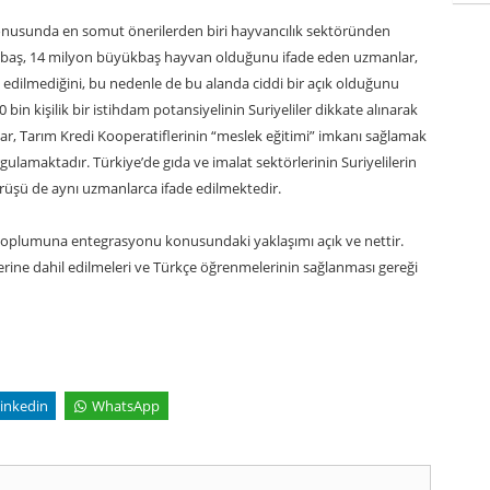
 konusunda en somut önerilerden biri hayvancılık sektöründen
ükbaş, 14 milyon büyükbaş hayvan olduğunu ifade eden uzmanlar,
 edilmediğini, bu nedenle de bu alanda ciddi bir açık olduğunu
 bin kişilik bir istihdam potansiyelinin Suriyeliler dikkate alınarak
ar, Tarım Kredi Kooperatiflerinin “meslek eğitimi” imkanı sağlamak
gulamaktadır. Türkiye’de gıda ve imalat sektörlerinin Suriyelilerin
örüşü de aynı uzmanlarca ifade edilmektedir.
k toplumuna entegrasyonu konusundaki yaklaşımı açık ve nettir.
çlerine dahil edilmeleri ve Türkçe öğrenmelerinin sağlanması gereği
inkedin
WhatsApp