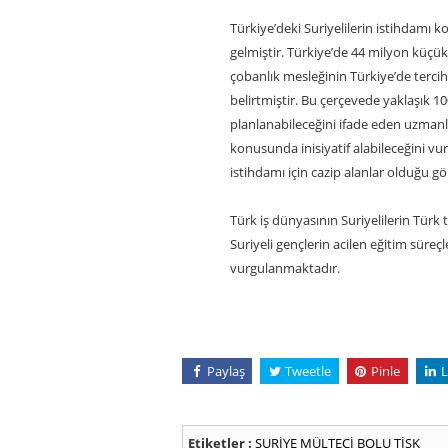
Türkiye’deki Suriyelilerin istihdamı
gelmiştir. Türkiye’de 44 milyon küç
çobanlık mesleğinin Türkiye’de tercih
belirtmiştir. Bu çerçevede yaklaşık 100
planlanabileceğini ifade eden uzmanl
konusunda inisiyatif alabileceğini vur
istihdamı için cazip alanlar olduğu g
Türk iş dünyasının Suriyelilerin Tür
Suriyeli gençlerin acilen eğitim süre
vurgulanmaktadır.
Paylaş
Tweetle
Pinle
L
Etiketler :
SURİYE
MÜLTECİ
BOLU
TİSK