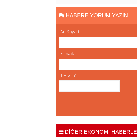
HABERE YORUM YAZIN
Ad Soyad:
E-mail:
1 + 6 =?
DİĞER EKONOMİ HABERLE