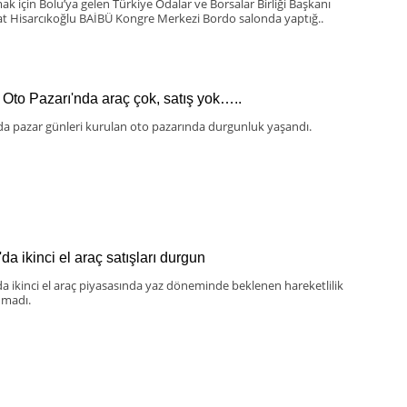
mak için Bolu’ya gelen Türkiye Odalar ve Borsalar Birliği Başkanı
at Hisarcıkoğlu BAİBÜ Kongre Merkezi Bordo salonda yaptığ..
 Oto Pazarı'nda araç çok, satış yok…..
da pazar günleri kurulan oto pazarında durgunluk yaşandı.
da ikinci el araç satışları durgun
da ikinci el araç piyasasında yaz döneminde beklenen hareketlilik
madı.