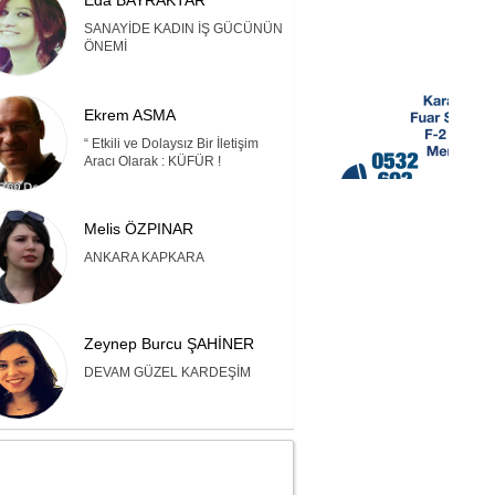
Eda BAYRAKTAR
SANAYİDE KADIN İŞ GÜCÜNÜN
ÖNEMİ
Ekrem ASMA
“ Etkili ve Dolaysız Bir İletişim
Aracı Olarak : KÜFÜR !
Melis ÖZPINAR
ANKARA KAPKARA
Zeynep Burcu ŞAHİNER
DEVAM GÜZEL KARDEŞİM