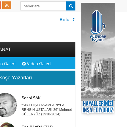
Bolu °C
ANAT
o Galeri
Video Galeri
öşe Yazarları
Şenol SAK
“SIRA DIŞI YAŞAMLARIYLA
RENGİN USTALARI-26” Mehmet
GÜLERYÜZ (1938-2024)