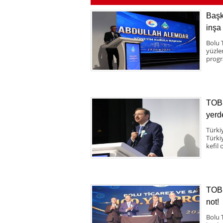
Başk
inşa
Bolu 
yüzle
progr
TOBB
yerde
Türkiy
Türki
kefil 
TOBB
not!
Bolu 