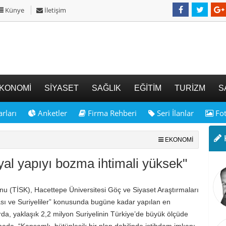
Künye
İletişim
KONOMİ
SİYASET
SAĞLIK
EĞİTİM
TURİZM
S
rları
Anketler
Firma Rehberi
Seri İlanlar
Fot
K
EKONOMİ
syal yapıyı bozma ihtimali yüksek"
u (TİSK), Hacettepe Üniversitesi Göç ve Siyaset Araştırmaları
ası ve Suriyeliler” konusunda bugüne kadar yapılan en
da, yaklaşık 2,2 milyon Suriyelinin Türkiye’de büyük ölçüde
şmada, “Kapsamlı, bütünleşik bir plan dahilinde istihdam imkanı