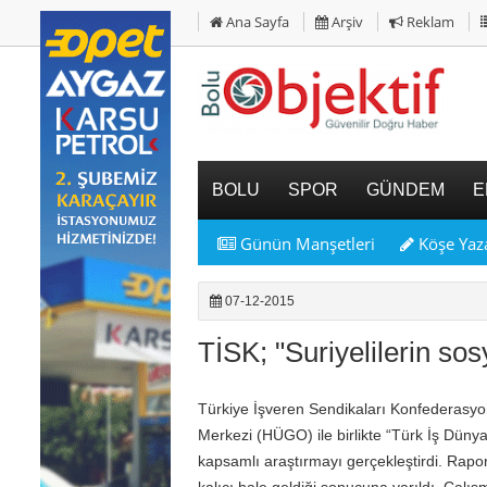
Ana Sayfa
Arşiv
Reklam
BOLU
SPOR
GÜNDEM
E
Günün Manşetleri
Köşe Yaza
07-12-2015
TİSK; "Suriyelilerin so
Türkiye İşveren Sendikaları Konfederasyon
Merkezi (HÜGO) ile birlikte “Türk İş Düny
kapsamlı araştırmayı gerçekleştirdi. Rapor
kalıcı hale geldiği sonucuna varıldı. Çalı