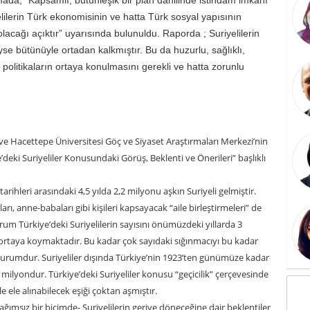
lilerin Türk ekonomisinin ve hatta Türk sosyal yapısının
lacağı açıktır” uyarısında bulunuldu. Raporda ; Suriyelilerin
se bütünüyle ortadan kalkmıştır. Bu da huzurlu, sağlıklı,
in politikaların ortaya konulmasını gerekli ve hatta zorunlu
e Hacettepe Üniversitesi Göç ve Siyaset Araştırmaları Merkezi’nin
ye’deki Suriyeliler Konusundaki Görüş, Beklenti ve Önerileri” başlıklı
arihleri arasındaki 4,5 yılda 2,2 milyonu aşkın Suriyeli gelmiştir.
ları, anne-babaları gibi kişileri kapsayacak “aile birleştirmeleri” de
um Türkiye’deki Suriyelilerin sayısını önümüzdeki yıllarda 3
ortaya koymaktadır. Bu kadar çok sayıdaki sığınmacıyı bu kadar
urumdur. Suriyeliler dışında Türkiye’nin 1923’ten günümüze kadar
milyondur. Türkiye’deki Suriyeliler konusu “geçicilik” çerçevesinde
le ele alınabilecek eşiği çoktan aşmıştır.
bağımsız bir biçimde- Suriyelilerin geriye döneceğine dair beklentiler