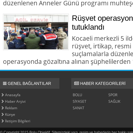
düzenlenen Anneler Günü programı muhteş
Rüşvet operasyon
tutuklandı
Kocaeli merkezli 5 il
rüşvet, irtikap, resmi
suçlamalarla düzenl
operasyonda gözaltına alınan şüphelilerden 1
GENEL BAĞLANTILAR
HABER KATEGORİLERİ
Anasayfa
BOLU
SPOR
Haber Arşivi
SİYASET
SAĞLIK
Reklam
SANAT
Künye
İletişim Bilgileri
© Copyright 2015 Bolu Objektif. Sitemizdeki yazı, resim ve haberlerin her hakkı sak