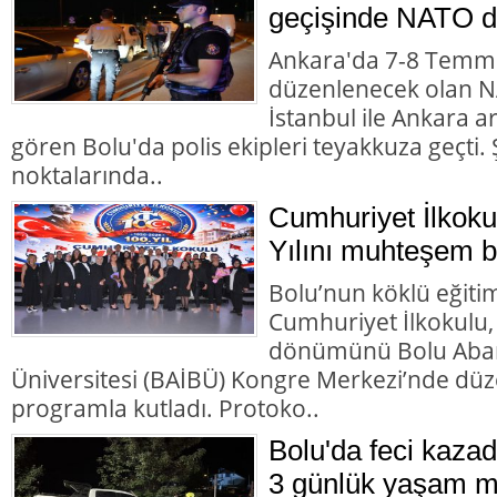
geçişinde NATO d
Ankara'da 7-8 Temmu
düzenlenecek olan NA
İstanbul ile Ankara 
gören Bolu'da polis ekipleri teyakkuza geçti. Ş
noktalarında..
Cumhuriyet İlkoku
Yılını muhteşem bir
Bolu’nun köklü eğiti
Cumhuriyet İlkokulu,
dönümünü Bolu Abant
Üniversitesi (BAİBÜ) Kongre Merkezi’nde d
programla kutladı. Protoko..
Bolu'da feci kazad
3 günlük yaşam m