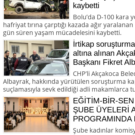
kaybetti
Bolu’da D-100 kara y
hafriyat tırına çarptığı kazada ağır yaralana
gün süren yaşam mücadelesini kaybetti.
İrtikap soruşturm
altına alınan Akç
Başkanı Fikret Alb
CHP’li Akçakoca Bele
Albayrak, hakkında yürütülen soruşturma ka
suçlamasıyla sevk edildiği adli makamlarca t
EĞİTİM-BİR-SEN
ŞUBE ÜYELERİ
PROGRAMINDA B
Şube kadınlar komis