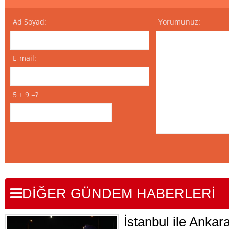
Ad Soyad:
Yorumunuz:
E-mail:
5 + 9 =?
DİĞER GÜNDEM HABERLERİ
İstanbul ile Ankar