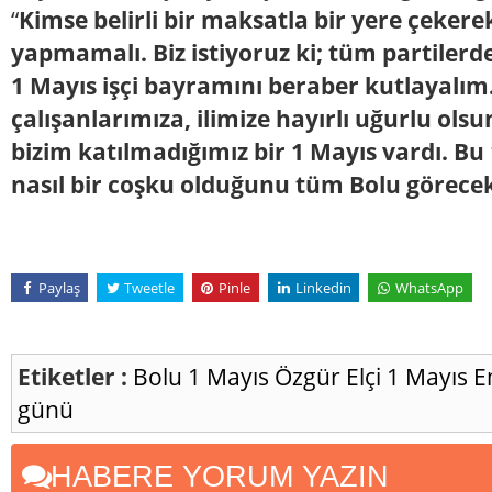
“
Kimse belirli bir maksatla bir yere çeke
yapmamalı. Biz istiyoruz ki; tüm partilerde 
1 Mayıs işçi bayramını beraber kutlayalım
çalışanlarımıza, ilimize hayırlı uğurlu olsun
bizim katılmadığımız bir 1 Mayıs vardı. Bu
nasıl bir coşku olduğunu tüm Bolu görecek
Paylaş
Tweetle
Pinle
Linkedin
WhatsApp
Etiketler :
Bolu
1 Mayıs
Özgür Elçi
1 Mayıs 
günü
HABERE YORUM YAZIN