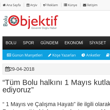
Ana Sayfa
Arşiv
Reklam
Künye
İletişim
BOLU
SPOR
GÜNDEM
EKONOMİ
SİYASET
Günün Manşetleri
Köşe Yazarları
Anketler
29-04-2018
“Tüm Bolu halkını 1 Mayıs kutl
ediyoruz”
“ 1 Mayıs ve Çalışma Hayatı” ile ilgili ola