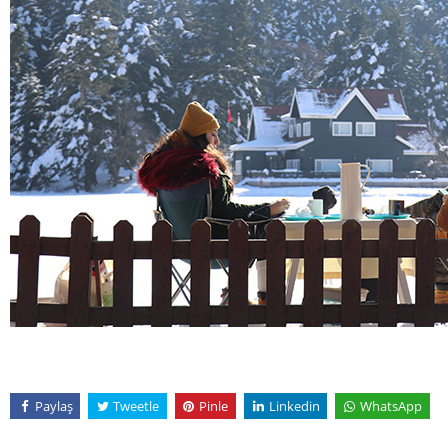
Paylaş
Tweetle
Pinle
Linkedin
WhatsApp