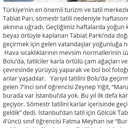
Türkiye’nin en önemli turizm ve tatil merkez
Tabiat Parı, sömestr tatili nedeniyle haftason
akınına uğradı. Geçtiğimiz haftalarda yoğun 
beyaz örtüyle kaplanan Tabiat Parkı’nda doğay
geçirmek için gelen vatandaşlar yoğunluğa 
Hava sıcaklıklarının mevsim normallerinin üz
Bolu’da, tatilciler karla örtülü çam ağaçları 
çevresinde yürüyüş yaparak ve bol bol fotoğra
anlar yaşadılar. Yarıyıl tatilini Bolu’da geçir
gelen 7’inci sınıf öğrencisi Zeynep Yiğit, “Man
burada var İstanbul’da yok. Bu yıl ilk defa ka
geçiyor. Sömestr tatilini karlar içerisinde ge
geldik” dedi. İstanbul’dan tatil için Gölcük Ta
4’üncü sınıf öğrencisi Fatma Meyhan ise “Buray