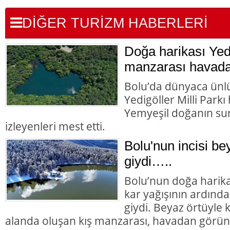
DİĞER TURİZM HABERLERİ
Doğa harikası Yedi
manzarası havada
Bolu’da dünyaca ünlü
Yedigöller Milli Park
Yemyeşil doğanın su
izleyenleri mest etti.
Bolu'nun incisi bey
giydi…..
Bolu’nun doğa harika
kar yağışının ardında
giydi. Beyaz örtüyle
alanda oluşan kış manzarası, havadan görün