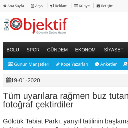
Ana Sayfa
Arşiv
Reklam
Künye
İletişim
BOLU
SPOR
GÜNDEM
EKONOMİ
SİYASET
Günün Manşetleri
Köşe Yazarları
Anketler
19-01-2020
Tüm uyarılara rağmen buz tutan
fotoğraf çektirdiler
Gölcük Tabiat Parkı, yarıyıl tatilinin başlama