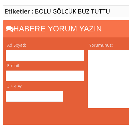
Etiketler :
BOLU
GÖLCÜK
BUZ TUTTU
HABERE YORUM YAZIN
Ad Soyad:
Yorumunuz:
E-mail:
3 + 4 =?