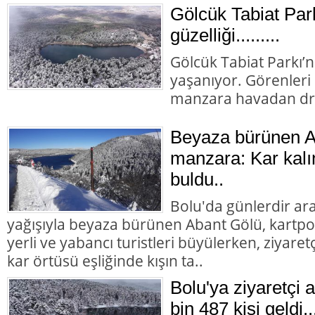
Gölcük Tabiat Par
güzelliği.........
Gölcük Tabiat Parkı’nd
yaşanıyor. Görenler
manzara havadan dro
Beyaza bürünen Ab
manzara: Kar kalın
buldu..
Bolu'da günlerdir ara
yağışıyla beyaza bürünen Abant Gölü, kartpo
yerli ve yabancı turistleri büyülerken, ziyaret
kar örtüsü eşliğinde kışın ta..
Bolu'ya ziyaretçi 
bin 487 kişi geldi...