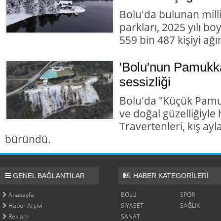
Bolu'da bulunan milli
parkları, 2025 yılı b
559 bin 487 kişiyi ağır
'Bolu'nun Pamukka
sessizliği
Bolu'da "Küçük Pamuk
ve doğal güzelliğiyl
Travertenleri, kış ayl
büründü.
GENEL BAĞLANTILAR
HABER KATEGORİLERİ
Anasayfa
BOLU
SPOR
Haber Arşivi
SİYASET
SAĞLIK
Reklam
SANAT