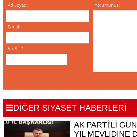
Ad Soyad:
Yorumunuz:
E-mail:
5 + 9 =?
DİĞER SİYASET HABERLERİ
AK PARTİ'Lİ GÜN
YIL MEVLİDİNE 