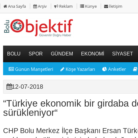
Ana Sayfa
Arşiv
Reklam
Künye
İletişim
BOLU
SPOR
GÜNDEM
EKONOMİ
SİYASET
Günün Manşetleri
Köşe Yazarları
Anketler
12-07-2018
“Türkiye ekonomik bir girdaba d
sürükleniyor“
CHP Bolu Merkez İlçe Başkanı Ersan Türkoğ