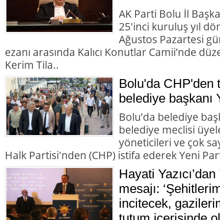
AK Parti Bolu İl Başk
25'inci kuruluş yıl d
Ağustos Pazartesi gü
ezanı arasında Kalıcı Konutlar Camii’nde düz
Kerim Tila..
Bolu'da CHP'den to
belediye başkanı Y
Bolu’da belediye başk
belediye meclisi üyele
yöneticileri ve çok 
Halk Partisi'nden (CHP) istifa ederek Yeni Parti
Hayati Yazıcı’dan 
mesajı: ‘Şehitleri
incitecek, gazileri
tutum içerisinde o