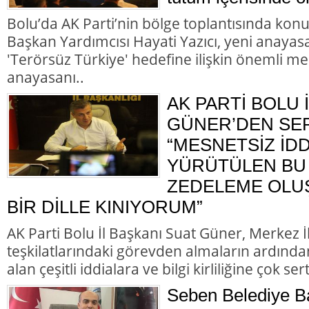
Bolu’da AK Parti’nin bölge toplantısında kon
Başkan Yardımcısı Hayati Yazıcı, yeni anayasa
'Terörsüz Türkiye' hedefine ilişkin önemli me
anayasanı..
AK PARTİ BOLU 
GÜNER’DEN SER
“MESNETSİZ İD
YÜRÜTÜLEN BU 
ZEDELEME OLU
BİR DİLLE KINIYORUM”
AK Parti Bolu İl Başkanı Suat Güner, Merkez 
teşkilatlarındaki görevden almaların ardında
alan çeşitli iddialara ve bilgi kirliliğine çok ser
Seben Belediye B