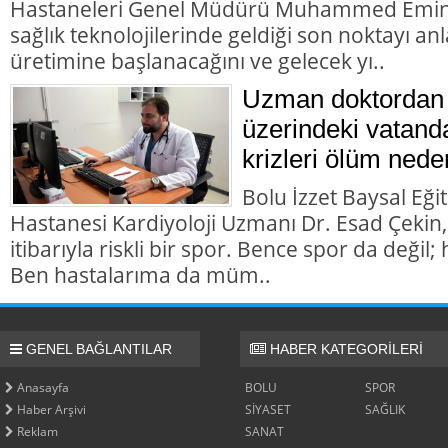
Hastaneleri Genel Müdürü Muhammed Emin D
sağlık teknolojilerinde geldiği son noktayı anla
üretimine başlanacağını ve gelecek yı..
Uzman doktordan 
üzerindeki vatanda
krizleri ölüm nede
Bolu İzzet Baysal Eği
Hastanesi Kardiyoloji Uzmanı Dr. Esad Çekin,
itibarıyla riskli bir spor. Bence spor da değil; h
Ben hastalarıma da müm..
GENEL BAĞLANTILAR
HABER KATEGORİLERİ
Anasayfa
BOLU
SPOR
Haber Arşivi
SİYASET
SAĞLIK
Reklam
SANAT