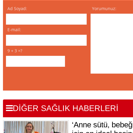
Ad Soyad:
Yorumunuz:
E-mail:
9 + 3 =?
DİĞER SAĞLIK HABERLERİ
‘Anne sütü, bebeği