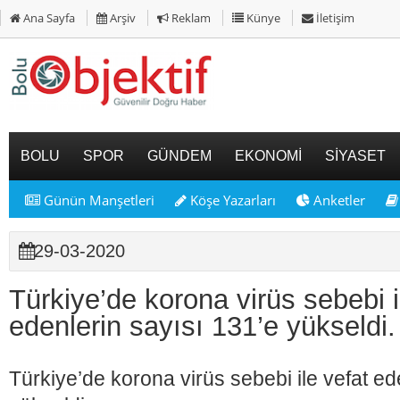
Ana Sayfa
Arşiv
Reklam
Künye
İletişim
BOLU
SPOR
GÜNDEM
EKONOMİ
SİYASET
Günün Manşetleri
Köşe Yazarları
Anketler
29-03-2020
Türkiye’de korona virüs sebebi i
edenlerin sayısı 131’e yükseldi.
Türkiye’de korona virüs sebebi ile vefat ed