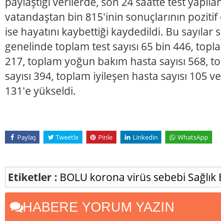
paylaştığı verilerde, son 24 saatte test yapıla
vatandaştan bin 815'inin sonuçlarının pozitif
ise hayatını kaybettiği kaydedildi. Bu sayıla
genelinde toplam test sayısı 65 bin 446, topl
217, toplam yoğun bakım hasta sayısı 568, t
sayısı 394, toplam iyileşen hasta sayısı 105 v
131'e yükseldi.
Paylaş
Tweetle
Pinle
Linkedin
WhatsApp
Etiketler :
BOLU
korona virüs sebebi
Sağlık
HABERE YORUM YAZIN