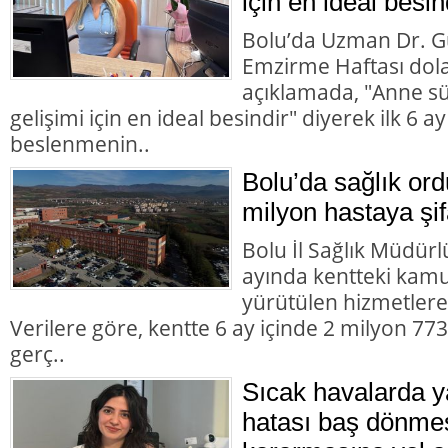
için en ideal besin
Bolu’da Uzman Dr. G
Emzirme Haftası dolay
açıklamada, "Anne süt
gelişimi için en ideal besindir" diyerek ilk 6 
beslenmenin..
Bolu’da sağlık or
milyon hastaya şif
Bolu İl Sağlık Müdürlü
ayında kentteki kamu 
yürütülen hizmetlere i
Verilere göre, kentte 6 ay içinde 2 milyon 7
gerç..
Sıcak havalarda 
hatası baş dönme