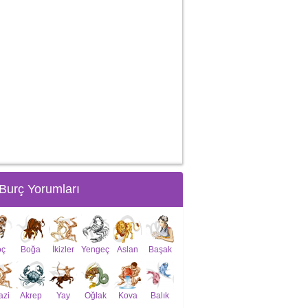
Burç Yorumları
oç
Boğa
İkizler
Yengeç
Aslan
Başak
azi
Akrep
Yay
Oğlak
Kova
Balık