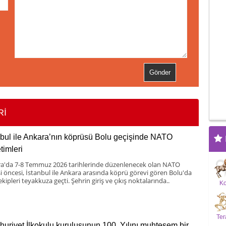
Rİ
nbul ile Ankara’nın köprüsü Bolu geçişinde NATO
timleri
a'da 7-8 Temmuz 2026 tarihlerinde düzenlenecek olan NATO
si öncesi, İstanbul ile Ankara arasında köprü görevi gören Bolu'da
ekipleri teyakkuza geçti. Şehrin giriş ve çıkış noktalarında..
K
Ter
uriyet İlkokulu kuruluşunun 100. Yılını muhteşem bir