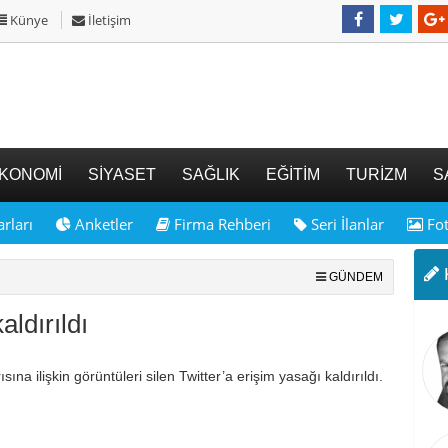
Künye
İletişim
KONOMİ
SİYASET
SAĞLIK
EĞİTİM
TURİZM
S
rları
Anketler
Firma Rehberi
Seri İlanlar
Fot
K
GÜNDEM
aldırıldı
sına ilişkin görüntüleri silen Twitter’a erişim yasağı kaldırıldı.