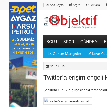
Ana Sayfa
Arşiv
Reklam
BOLU
SPOR
GÜNDEM
E
Günün Manşetleri
Köşe Yaza
22-07-2015
Twitter’a erişim engeli k
Şanlıurfa’nun Suruç ilçesindeki terör saldırı