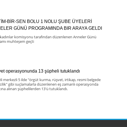
TİM-BİR-SEN BOLU 1 NOLU ŞUBE ÜYELERİ
ELER GÜNÜ PROGRAMINDA BIR ARAYA GELDI
kadınlar komisyonu tarafından düzenlenen Anneler Günü
amı muhteşem geçti
et operasyonunda 13 şüpheli tutuklandı
li merkezli 5 ilde "örgüt kurma, rüşvet, irtikap, resmi belgede
cilik" gibi suçlamalarla düzenlenen eş zamanlı operasyonda
tına alınan şüphelilerden 13'ü tutuklandı.