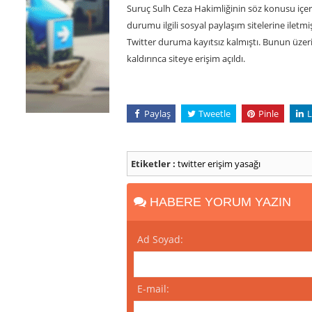
Suruç Sulh Ceza Hakimliğinin söz konusu içerikl
durumu ilgili sosyal paylaşım sitelerine ilet
Twitter duruma kayıtsız kalmıştı. Bunun üzerin
kaldırınca siteye erişim açıldı.
Paylaş
Tweetle
Pinle
L
Etiketler :
twitter
erişim yasağı
HABERE YORUM YAZIN
Ad Soyad:
E-mail: