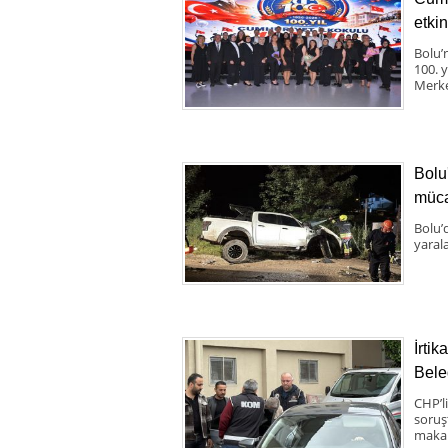
etkin
Bolu’
100. 
Merke
Bolu
müca
Bolu’
yaral
İrti
Bele
CHP’l
soruş
makam