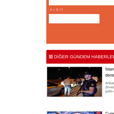
6 + 8 =?
DİĞER GÜNDEM HABERLE
İsta
dene
Ankar
Zirve
polis 
Cumh