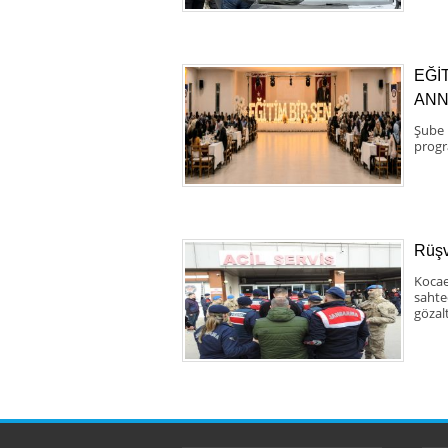
EĞİ
ANN
Şube 
progr
Rüşv
Kocae
sahte
gözal