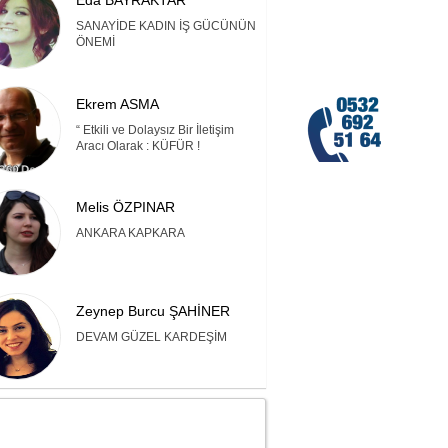
Eda BAYRAKTAR
SANAYİDE KADIN İŞ GÜCÜNÜN
ÖNEMİ
Ekrem ASMA
“ Etkili ve Dolaysız Bir İletişim
Aracı Olarak : KÜFÜR !
Melis ÖZPINAR
ANKARA KAPKARA
Zeynep Burcu ŞAHİNER
DEVAM GÜZEL KARDEŞİM