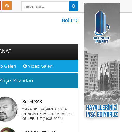
Bolu °C
ANAT
o Galeri
Video Galeri
öşe Yazarları
Şenol SAK
“SIRA DIŞI YAŞAMLARIYLA
RENGİN USTALARI-26” Mehmet
GÜLERYÜZ (1938-2024)