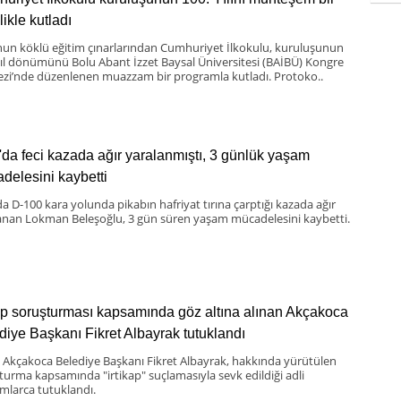
likle kutladı
nun köklü eğitim çınarlarından Cumhuriyet İlkokulu, kuruluşunun
yıl dönümünü Bolu Abant İzzet Baysal Üniversitesi (BAİBÜ) Kongre
zi’nde düzenlenen muazzam bir programla kutladı. Protoko..
'da feci kazada ağır yaralanmıştı, 3 günlük yaşam
delesini kaybetti
da D-100 kara yolunda pikabın hafriyat tırına çarptığı kazada ağır
anan Lokman Beleşoğlu, 3 gün süren yaşam mücadelesini kaybetti.
kap soruşturması kapsamında göz altına alınan Akçakoca
diye Başkanı Fikret Albayrak tutuklandı
i Akçakoca Belediye Başkanı Fikret Albayrak, hakkında yürütülen
turma kapsamında "irtikap" suçlamasıyla sevk edildiği adli
larca tutuklandı.