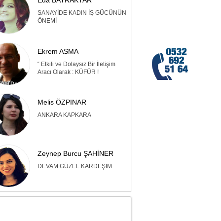
Eda BAYRAKTAR
SANAYİDE KADIN İŞ GÜCÜNÜN
ÖNEMİ
Ekrem ASMA
“ Etkili ve Dolaysız Bir İletişim
Aracı Olarak : KÜFÜR !
Melis ÖZPINAR
ANKARA KAPKARA
Zeynep Burcu ŞAHİNER
DEVAM GÜZEL KARDEŞİM