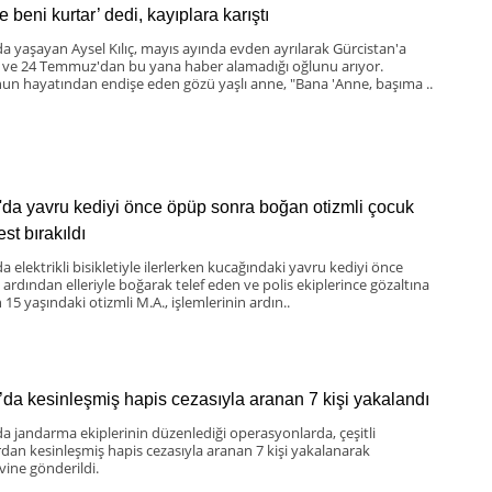
 beni kurtar’ dedi, kayıplara karıştı
da yaşayan Aysel Kılıç, mayıs ayında evden ayrılarak Gürcistan'a
 ve 24 Temmuz'dan bu yana haber alamadığı oğlunu arıyor.
un hayatından endişe eden gözü yaşlı anne, "Bana 'Anne, başıma ..
'da yavru kediyi önce öpüp sonra boğan otizmli çocuk
st bırakıldı
a elektrikli bisikletiyle ilerlerken kucağındaki yavru kediyi önce
 ardından elleriyle boğarak telef eden ve polis ekiplerince gözaltına
 15 yaşındaki otizmli M.A., işlemlerinin ardın..
’da kesinleşmiş hapis cezasıyla aranan 7 kişi yakalandı
da jandarma ekiplerinin düzenlediği operasyonlarda, çeşitli
rdan kesinleşmiş hapis cezasıyla aranan 7 kişi yakalanarak
vine gönderildi.