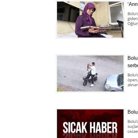
‘Anne
Bolu’
giden
Oğlun
Bolu
serbe
Bolu’d
öpen,
alınan
Bolu
Bolu’
suçla
cezae