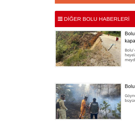
DİĞER BOLU HABERLERİ
Bolu
kapa
Bolu’
heyel
meyda
Bolu
Göynü
büyüm