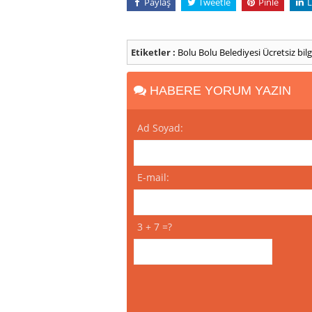
Paylaş
Tweetle
Pinle
L
Etiketler :
Bolu
Bolu Belediyesi
Ücretsiz bil
HABERE YORUM YAZIN
Ad Soyad:
E-mail:
3 + 7 =?