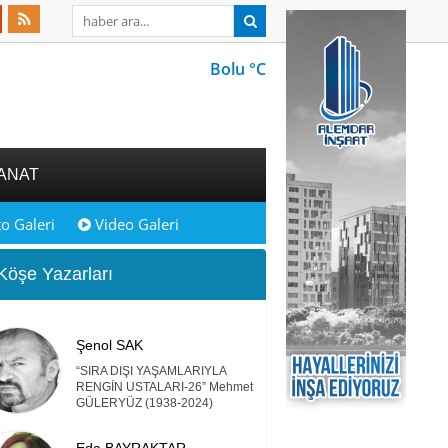
Bolu °C
ANAT
o Galeri
Video Galeri
öşe Yazarları
Şenol SAK
“SIRA DIŞI YAŞAMLARIYLA
RENGİN USTALARI-26” Mehmet
GÜLERYÜZ (1938-2024)