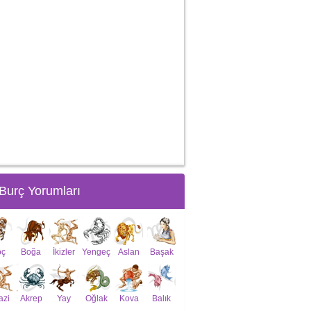
Burç Yorumları
oç
Boğa
İkizler
Yengeç
Aslan
Başak
azi
Akrep
Yay
Oğlak
Kova
Balık