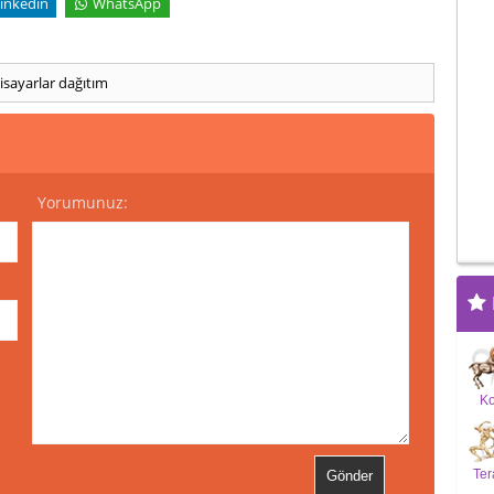
inkedin
WhatsApp
gisayarlar
dağıtım
Yorumunuz:
K
Ter