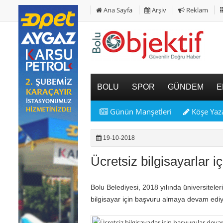
Ana Sayfa
Arşiv
Reklam
BOLU
SPOR
GÜNDEM
E
Günün Manşetleri
Köşe Yaza
19-10-2018
Ücretsiz bilgisayarlar i
Bolu Belediyesi, 2018 yılında üniversiteler
bilgisayar için başvuru almaya devam ediy