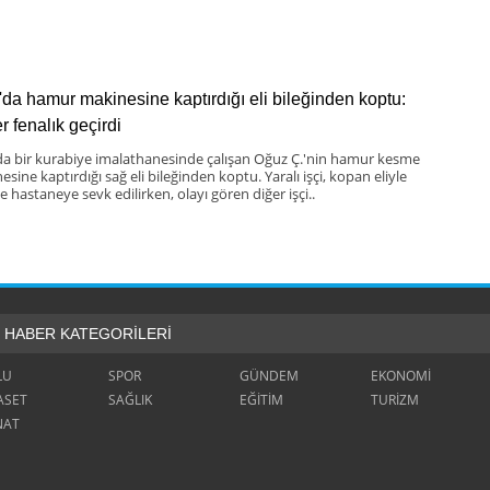
'da hamur makinesine kaptırdığı eli bileğinden koptu:
er fenalık geçirdi
da bir kurabiye imalathanesinde çalışan Oğuz Ç.'nin hamur kesme
sine kaptırdığı sağ eli bileğinden koptu. Yaralı işçi, kopan eliyle
te hastaneye sevk edilirken, olayı gören diğer işçi..
HABER KATEGORİLERİ
LU
SPOR
GÜNDEM
EKONOMİ
ASET
SAĞLIK
EĞİTİM
TURİZM
NAT