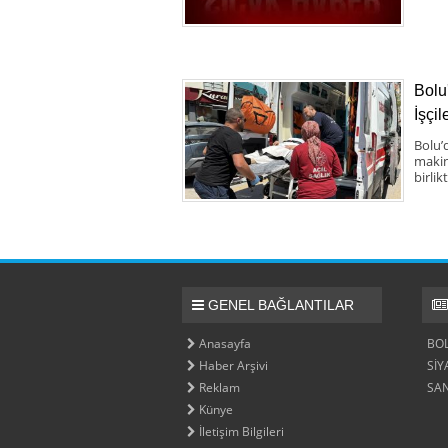
Bolu
İşçil
Bolu’
makine
birlik
GENEL BAĞLANTILAR
Anasayfa
BO
Haber Arşivi
SİY
Reklam
SA
Künye
İletişim Bilgileri