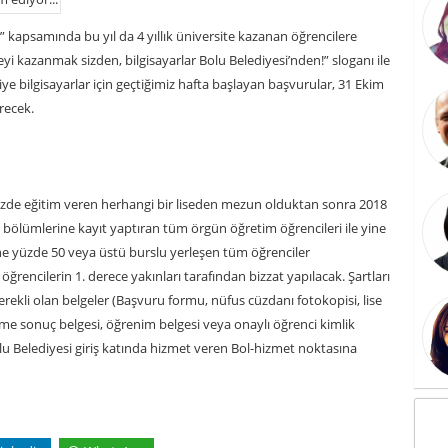
” kapsamında bu yıl da 4 yıllık üniversite kazanan öğrencilere
eyi kazanmak sizden, bilgisayarlar Bolu Belediyesi’nden!” sloganı ile
diye bilgisayarlar için geçtiğimiz hafta başlayan başvurular, 31 Ekim
recek.
kezde eğitim veren herhangi bir liseden mezun olduktan sonra 2018
eri bölümlerine kayıt yaptıran tüm örgün öğretim öğrencileri ile yine
rine yüzde 50 veya üstü burslu yerleşen tüm öğrenciler
ğrencilerin 1. derece yakınları tarafından bizzat yapılacak. Şartları
erekli olan belgeler (Başvuru formu, nüfus cüzdanı fotokopisi, lise
rme sonuç belgesi, öğrenim belgesi veya onaylı öğrenci kimlik
olu Belediyesi giriş katında hizmet veren Bol-hizmet noktasına