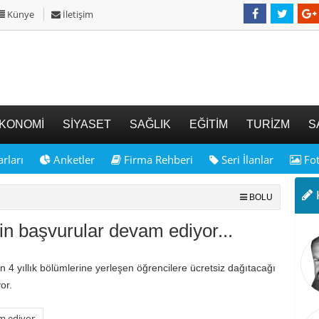
Künye
İletişim
KONOMİ
SİYASET
SAĞLIK
EĞİTİM
TURİZM
S
rları
Anketler
Firma Rehberi
Seri İlanlar
Fot
K
BOLU
çin başvurular devam ediyor...
in 4 yıllık bölümlerine yerleşen öğrencilere ücretsiz dağıtacağı
or.