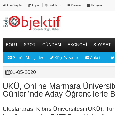
Ana Sayfa
Arşiv
Reklam
Künye
İletişim
BOLU
SPOR
GÜNDEM
EKONOMİ
SİYASET
Günün Manşetleri
Köşe Yazarları
Anketler
01-05-2020
UKÜ, Online Marmara Üniversit
Günleri’nde Aday Öğrencilerle 
Uluslararası Kıbrıs Üniversitesi (UKÜ), Tü