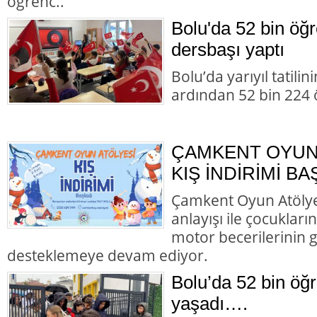
öğrenc..
Bolu'da 52 bin öğ
dersbaşı yaptı
Bolu’da yarıyıl tatili
ardından 52 bin 224 
ÇAMKENT OYUN
KIŞ İNDİRİMİ BA
Çamkent Oyun Atölyesi
anlayışı ile çocukları
motor becerilerinin g
desteklemeye devam ediyor.
Bolu’da 52 bin öğr
yaşadı….