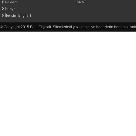
Reklam
SANAT
Künye
İletişim Bilgileri
© Copyright 2015 Bolu Objektif. Sitemizdeki yazı, resim ve haberlerin her hakkı sak