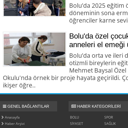
Bolu’da 2025 eğitim öğ
döneminin sona ermes
öğrenciler karne sevi
Bolu'da özel çocuk
anneleri el emeği 
Bolu’da orta ve ileri d
otizmli bireylerin e
Mehmet Baysal Özel
Okulu'nda örnek bir proje hayata geçirildi. Ço
ikişer öğre..
GENEL BAĞLANTILAR
HABER KATEGORİLERİ
Anasayfa
BOLU
SPOR
Haber Arşivi
SİYASET
SAĞLIK