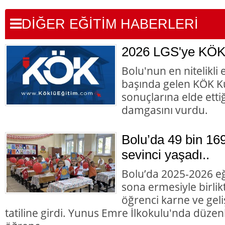
DİĞER EĞİTİM HABERLERİ
2026 LGS'ye KÖK
Bolu'nun en nitelikli
başında gelen KÖK K
sonuçlarına elde ettiğ
damgasını vurdu.
Bolu’da 49 bin 16
sevinci yaşadı..
Bolu’da 2025-2026 eği
sona ermesiyle birlik
öğrenci karne ve gel
tatiline girdi. Yunus Emre İlkokulu'nda düze