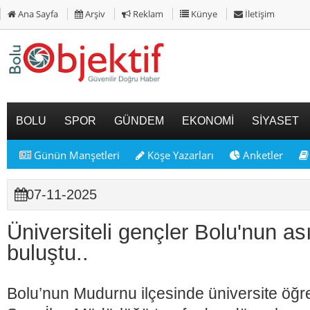
Ana Sayfa
Arşiv
Reklam
Künye
İletişim
BOLU
SPOR
GÜNDEM
EKONOMİ
SİYASET
Günün Manşetleri
Köşe Yazarları
Anketler
07-11-2025
Üniversiteli gençler Bolu'nun ası
buluştu..
Bolu’nun Mudurnu ilçesinde üniversite öğre