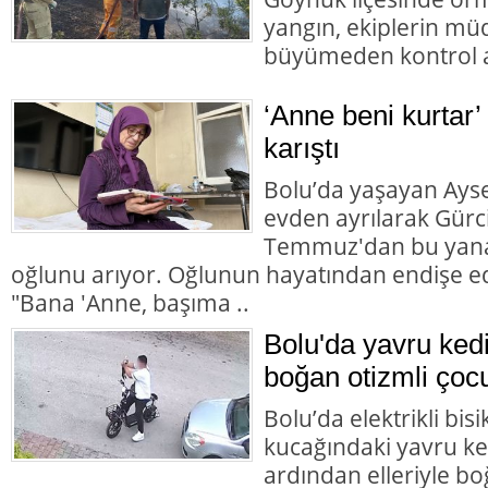
yangın, ekiplerin mü
büyümeden kontrol al
‘Anne beni kurtar’
karıştı
Bolu’da yaşayan Aysel
evden ayrılarak Gürc
Temmuz'dan bu yana
oğlunu arıyor. Oğlunun hayatından endişe ed
"Bana 'Anne, başıma ..
Bolu'da yavru ked
boğan otizmli çocu
Bolu’da elektrikli bisi
kucağındaki yavru ke
ardından elleriyle bo