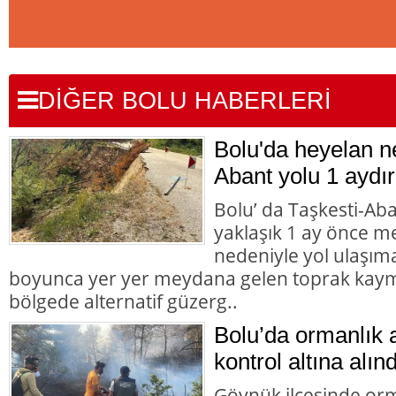
DİĞER BOLU HABERLERİ
Bolu'da heyelan n
Abant yolu 1 aydır
Bolu’ da Taşkesti-Ab
yaklaşık 1 ay önce 
nedeniyle yol ulaşı
boyunca yer yer meydana gelen toprak kaym
bölgede alternatif güzerg..
Bolu’da ormanlık 
kontrol altına alınd
Göynük ilçesinde orm