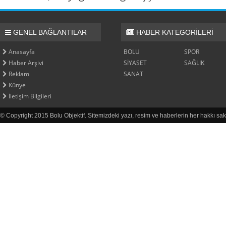
GENEL BAĞLANTILAR
HABER KATEGORİLERİ
Anasayfa
BOLU
SPOR
Haber Arşivi
SİYASET
SAĞLIK
Reklam
SANAT
Künye
İletişim Bilgileri
© Copyright 2015 Bolu Objektif. Sitemizdeki yazı, resim ve haberlerin her hakkı sak