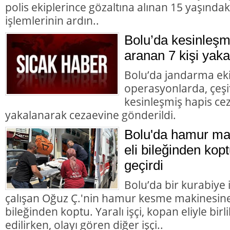
polis ekiplerince gözaltına alınan 15 yaşındaki
işlemlerinin ardın..
Bolu’da kesinleşm
aranan 7 kişi yaka
Bolu’da jandarma eki
operasyonlarda, çeşit
kesinleşmiş hapis cez
yakalanarak cezaevine gönderildi.
Bolu'da hamur mak
eli bileğinden kopt
geçirdi
Bolu’da bir kurabiye
çalışan Oğuz Ç.'nin hamur kesme makinesine k
bileğinden koptu. Yaralı işçi, kopan eliyle bir
edilirken, olayı gören diğer işçi..