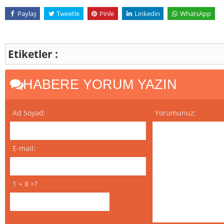
Paylaş
Tweetle
Pinle
Linkedin
WhatsApp
Etiketler :
HABERE YORUM YAZIN
Ad Soyad:
Yorumunuz:
E-mail:
1 + 8 =?