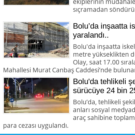
ekiplerinin müdahales
sıçramadan söndürü
Bolu’da inşaatta i
yaralandı..
Bolu'da inşaatta iske
metre yükseklikten dü
Olay, saat 17.00 sıra
Mahallesi Murat Canbaş Caddesi’nde buluna
Bolu'da tehlikeli 
sürücüye 24 bin 2
Bolu’da, tehlikeli şek
anları sosyal medyad
araç sahibine toplam 
para cezası uygulandı.