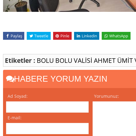
Paylaş
Tweetle
Pinle
Linkedin
WhatsApp
Etiketler :
BOLU
BOLU VALİSİ AHMET ÜMİT
HABERE YORUM YAZIN
Ad Soyad:
Yorumunuz:
E-mail: