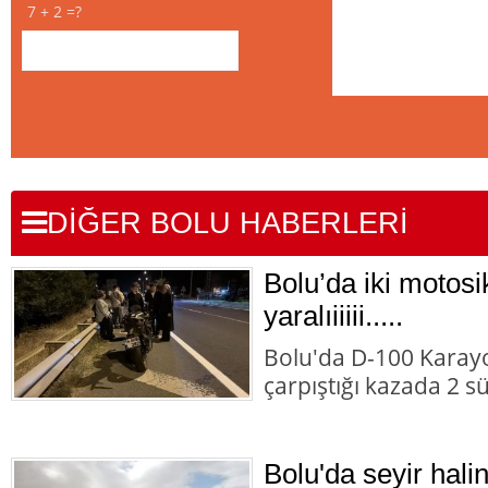
7 + 2 =?
DİĞER BOLU HABERLERİ
Bolu’da iki motosik
yaralıiiiii.....
Bolu'da D-100 Karayo
çarpıştığı kazada 2 s
Bolu'da seyir halin