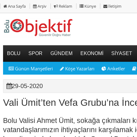
Ana Sayfa
Arşiv
Reklam
Künye
İletişim
BOLU
SPOR
GÜNDEM
EKONOMİ
SİYASET
Günün Manşetleri
Köşe Yazarları
Anketler
29-05-2020
Vali Ümit’ten Vefa Grubu’na İnc
Bolu Valisi Ahmet Ümit, sokağa çıkmaları kıs
vatandaşlarımızın ihtiyaçlarını karşılamak iç