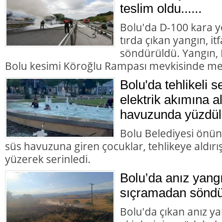
teslim oldu......
Bolu'da D-100 kara y
tırda çıkan yangın, it
söndürüldü. Yangın,
Bolu kesimi Köroğlu Rampası mevkisinde me
Bolu'da tehlikeli s
elektrik akımına a
havuzunda yüzdül
Bolu Belediyesi önün
süs havuzuna giren çocuklar, tehlikeye aldır
yüzerek serinledi.
Bolu’da anız yangı
sıçramadan söndü
Bolu'da çıkan anız yan