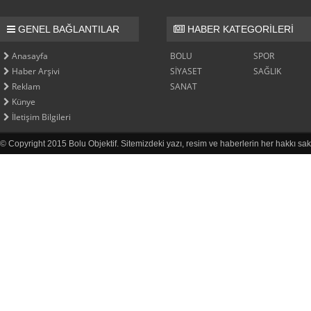
GENEL BAĞLANTILAR
HABER KATEGORİLERİ
Anasayfa
BOLU
SPOR
Haber Arşivi
SİYASET
SAĞLIK
Reklam
SANAT
Künye
İletişim Bilgileri
© Copyright 2015 Bolu Objektif. Sitemizdeki yazı, resim ve haberlerin her hakkı sak