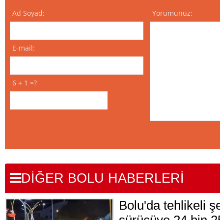
Ad Soyad:
Yorumunuz:
E-mail:
6 + 1 =?
DİĞER BOLU HABERLERİ
Bolu'da tehlikeli 
sürücüye 24 bin 2