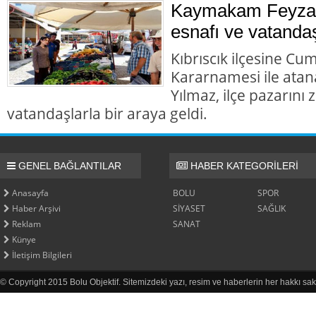
Kaymakam Feyza 
esnafı ve vatandaş
Kıbrıscık ilçesine Cu
Kararnamesi ile at
Yılmaz, ilçe pazarını
vatandaşlarla bir araya geldi.
GENEL BAĞLANTILAR
HABER KATEGORİLERİ
Anasayfa
BOLU
SPOR
Haber Arşivi
SİYASET
SAĞLIK
Reklam
SANAT
Künye
İletişim Bilgileri
© Copyright 2015 Bolu Objektif. Sitemizdeki yazı, resim ve haberlerin her hakkı sak