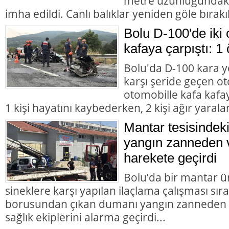
metre uzunluğundaki 
imha edildi. Canlı balıklar yeniden göle bırakıl
Bolu D-100'de iki 
kafaya çarpıştı: 1 
Bolu'da D-100 kara y
karşı şeride geçen ot
otomobille kafa kafay
1 kişi hayatını kaybederken, 2 kişi ağır yarala
Mantar tesisindek
yangın zanneden v
harekete geçirdi
Bolu’da bir mantar ü
sineklere karşı yapılan ilaçlama çalışması sır
borusundan çıkan dumanı yangın zanneden va
sağlık ekiplerini alarma geçirdi...