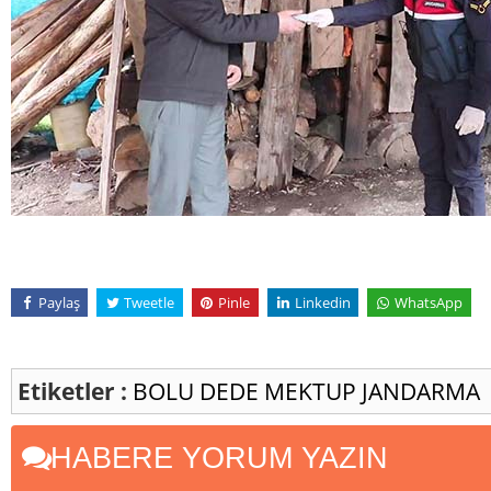
Paylaş
Tweetle
Pinle
Linkedin
WhatsApp
Etiketler :
BOLU
DEDE
MEKTUP
JANDARMA
HABERE YORUM YAZIN