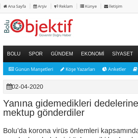
Ana Sayfa
Arşiv
Reklam
Künye
İletişim
BOLU
SPOR
GÜNDEM
EKONOMİ
SİYASET
Günün Manşetleri
Köşe Yazarları
Anketler
02-04-2020
Yanına gidemedikleri dedelerin
mektup gönderdiler
Bolu’da korona virüs önlemleri kapsamınd