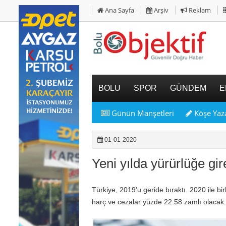
Ana Sayfa
Arşiv
Reklam
BOLU
SPOR
GÜNDEM
E
Günün Manşetleri
Köşe Yaza
01-01-2020
Yeni yılda yürürlüğe gir
Türkiye, 2019'u geride bıraktı. 2020 ile bir
harç ve cezalar yüzde 22.58 zamlı olacak.