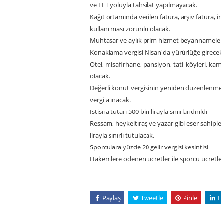
ve EFT yoluyla tahsilat yapılmayacak.
Kağıt ortamında verilen fatura, arşiv fatura, 
kullanılması zorunlu olacak.
Muhtasar ve aylık prim hizmet beyannameleri y
Konaklama vergisi Nisan'da yürürlüğe girece
Otel, misafirhane, pansiyon, tatil köyleri, k
olacak.
Değerli konut vergisinin yeniden düzenlenmes
vergi alınacak.
İstisna tutarı 500 bin lirayla sınırlandırıldı
Ressam, heykeltıraş ve yazar gibi eser sahipl
lirayla sınırlı tutulacak.
Sporculara yüzde 20 gelir vergisi kesintisi
Hakemlere ödenen ücretler ile sporcu ücretleri
Paylaş
Tweetle
Pinle
L