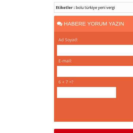
Etiketler :
bolu
türkiye
yeni vergi
HABERE YORUM YAZIN
Ad Soyad:
E-mail:
6 + 7 =?