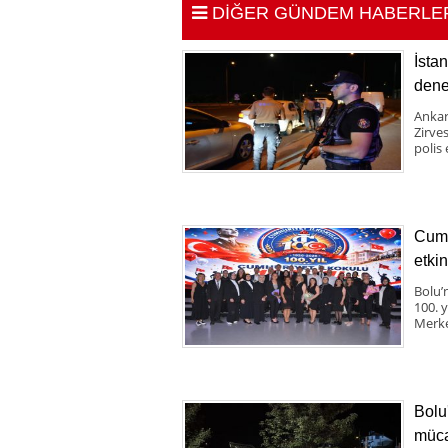
DİĞER GÜNDEM HABERLE
İsta
dene
Ankar
Zirve
polis 
Cumh
etkin
Bolu’
100. 
Merke
Bolu
müca