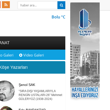
Bolu °C
ANAT
o Galeri
Video Galeri
öşe Yazarları
Şenol SAK
“SIRA DIŞI YAŞAMLARIYLA
RENGİN USTALARI-26” Mehmet
GÜLERYÜZ (1938-2024)