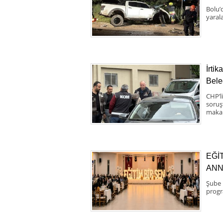
Bolu’
yaral
İrti
Bele
CHP’l
soruş
makam
EĞİ
ANN
Şube 
progr