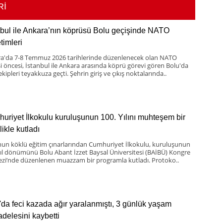
Rİ
nbul ile Ankara’nın köprüsü Bolu geçişinde NATO
timleri
a'da 7-8 Temmuz 2026 tarihlerinde düzenlenecek olan NATO
si öncesi, İstanbul ile Ankara arasında köprü görevi gören Bolu'da
ekipleri teyakkuza geçti. Şehrin giriş ve çıkış noktalarında..
uriyet İlkokulu kuruluşunun 100. Yılını muhteşem bir
likle kutladı
nun köklü eğitim çınarlarından Cumhuriyet İlkokulu, kuruluşunun
yıl dönümünü Bolu Abant İzzet Baysal Üniversitesi (BAİBÜ) Kongre
zi’nde düzenlenen muazzam bir programla kutladı. Protoko..
'da feci kazada ağır yaralanmıştı, 3 günlük yaşam
delesini kaybetti