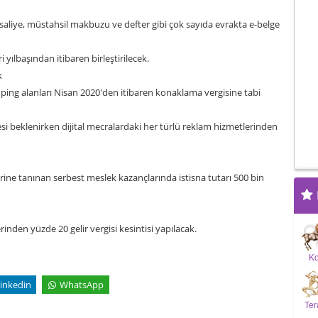
irsaliye, müstahsil makbuzu ve defter gibi çok sayıda evrakta e-belge
ılbaşından itibaren birleştirilecek.
k
amping alanları Nisan 2020'den itibaren konaklama vergisine tabi
i beklenirken dijital mecralardaki her türlü reklam hizmetlerinden
erine tanınan serbest meslek kazançlarında istisna tutarı 500 bin
nden yüzde 20 gelir vergisi kesintisi yapılacak.
K
inkedin
WhatsApp
Ter