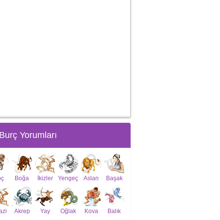
Burç Yorumları
oç
Boğa
İkizler
Yengeç
Aslan
Başak
azi
Akrep
Yay
Oğlak
Kova
Balık