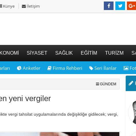
Künye
İletişim
KONOMİ
SİYASET
SAĞLIK
EĞİTİM
TURİZM
S
rları
Anketler
Firma Rehberi
Seri İlanlar
Fot
K
GÜNDEM
en yeni vergiler
likte vergi tahsilat uygulamalarında değişikliğe gidilecek; vergi,