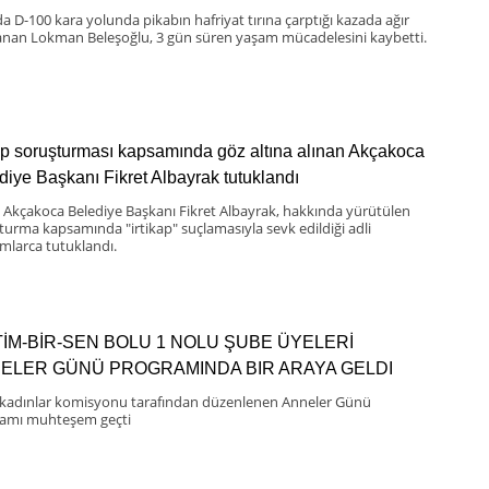
da D-100 kara yolunda pikabın hafriyat tırına çarptığı kazada ağır
anan Lokman Beleşoğlu, 3 gün süren yaşam mücadelesini kaybetti.
kap soruşturması kapsamında göz altına alınan Akçakoca
diye Başkanı Fikret Albayrak tutuklandı
i Akçakoca Belediye Başkanı Fikret Albayrak, hakkında yürütülen
turma kapsamında "irtikap" suçlamasıyla sevk edildiği adli
larca tutuklandı.
TİM-BİR-SEN BOLU 1 NOLU ŞUBE ÜYELERİ
ELER GÜNÜ PROGRAMINDA BIR ARAYA GELDI
kadınlar komisyonu tarafından düzenlenen Anneler Günü
amı muhteşem geçti