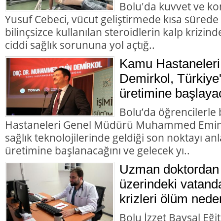
Bolu'da kuvvet ve k
Yusuf Cebeci, vücut geliştirmede kısa sürede
bilinçsizce kullanılan steroidlerin kalp krizi
ciddi sağlık sorununa yol açtığ..
Kamu Hastaneleri
Demirkol, Türkiye'
üretimine başlaya
Bolu’da öğrencilerl
Hastaneleri Genel Müdürü Muhammed Emin D
sağlık teknolojilerinde geldiği son noktayı anla
üretimine başlanacağını ve gelecek yı..
Uzman doktordan 
üzerindeki vatanda
krizleri ölüm nede
Bolu İzzet Baysal Eği