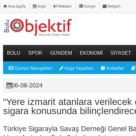
Ana Sayfa
Arşiv
Reklam
Künye
İletişim
BOLU
SPOR
GÜNDEM
EKONOMİ
SİYASET
Günün Manşetleri
Köşe Yazarları
Anketler
06-08-2024
“Yere izmarit atanlara verilecek
sigara konusunda bilinçlendirec
Türkiye Sigarayla Savaş Derneği Genel Baş