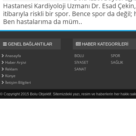
Hastanesi Kardiyoloji Uzmanı Dr. Esad Çekin,
itibarıyla riskli bir spor. Bence spor da değil; h
Ben hastalarıma da müm..
GENEL BAĞLANTILAR
HABER KATEGORİLERİ
Anasayfa
BOLU
SPOR
Haber Arşivi
SİYASET
SAĞLIK
Reklam
SANAT
Künye
İletişim Bilgileri
© Copyright 2015 Bolu Objektif. Sitemizdeki yazı, resim ve haberlerin her hakkı sak