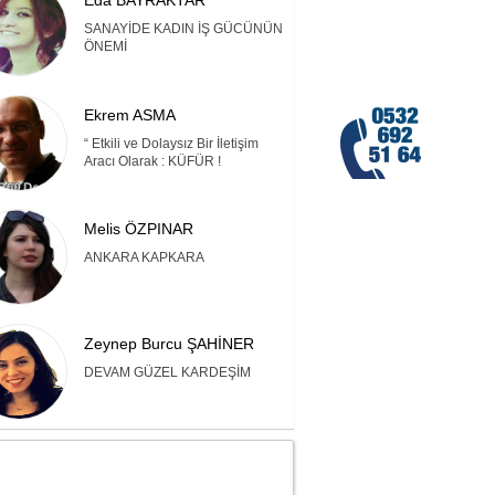
Eda BAYRAKTAR
SANAYİDE KADIN İŞ GÜCÜNÜN
ÖNEMİ
Ekrem ASMA
“ Etkili ve Dolaysız Bir İletişim
Aracı Olarak : KÜFÜR !
Melis ÖZPINAR
ANKARA KAPKARA
Zeynep Burcu ŞAHİNER
DEVAM GÜZEL KARDEŞİM