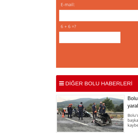
E-mail:
6 + 6 =?
DİĞER BOLU HABERLERİ
Bolu 
yaral
Bolu'
başka 
kaybe