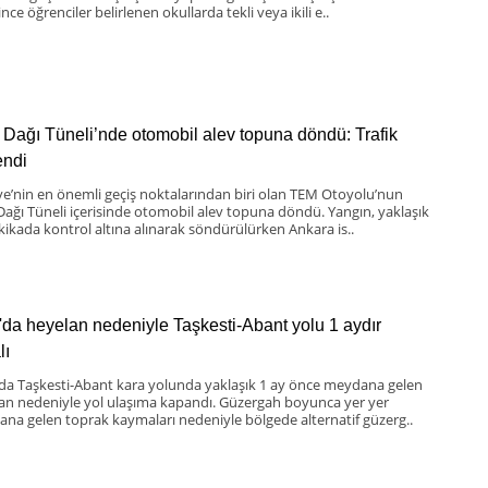
nce öğrenciler belirlenen okullarda tekli veya ikili e..
 Dağı Tüneli’nde otomobil alev topuna döndü: Trafik
lendi
ye’nin en önemli geçiş noktalarından biri olan TEM Otoyolu’nun
Dağı Tüneli içerisinde otomobil alev topuna döndü. Yangın, yaklaşık
kikada kontrol altına alınarak söndürülürken Ankara is..
'da heyelan nedeniyle Taşkesti-Abant yolu 1 aydır
lı
 da Taşkesti-Abant kara yolunda yaklaşık 1 ay önce meydana gelen
an nedeniyle yol ulaşıma kapandı. Güzergah boyunca yer yer
na gelen toprak kaymaları nedeniyle bölgede alternatif güzerg..