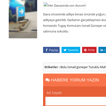
Dava öncesinde adliye binası önünde yoğun gü
adliyeye getirildi. Darbenin gerçekleşmesi d
Komando Tugay Komutanı İsmail Güneşer ve 
salonuna sokuldu.
Paylaş
Tweetle
Pinle
L
Etiketler :
Bolu
İsmail güneşer
Tutuklu
Ma
HABERE YORUM YAZIN
Ad Soyad: