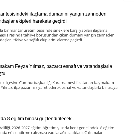
ar tesisindeki ilaçlama dumanını yangın zanneden
ndaşlar ekipleri harekete geçirdi
da bir mantar üretim tesisinde sineklere karşı yapılan ilaçlama
ması sırasında tahliye borusundan çıkan dumanı yangın zanneden
aşlar, itfaiye ve sağlık ekiplerini alarma geçirdi...
akam Feyza Yılmaz, pazarcı esnafı ve vatandaşlarla
ştu
scık ilçesine Cumhurbaşkanlığı Kararnamesi ile atanan Kaymakam
 Yılmaz, ilçe pazarını ziyaret ederek esnaf ve vatandaşlarla bir araya
'da 8 eğitim binası güçlendirilecek..
Valiliği, 2026-2027 eğitim öğretim yılında kent genelindeki 8 eğitim
ında güçlendirme çalışması yapılacağını açıkladı. Çalışmalar