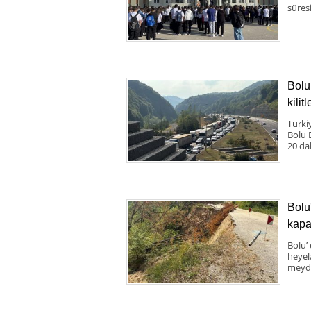
süresi
Bolu
kilit
Türki
Bolu 
20 da
Bolu
kapa
Bolu’
heyel
meyda