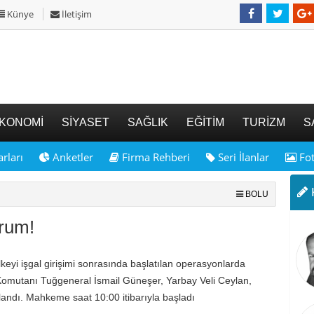
Künye
İletişim
KONOMİ
SİYASET
SAĞLIK
EĞİTİM
TURİZM
S
rları
Anketler
Firma Rehberi
Seri İlanlar
Fot
K
BOLU
urum!
eyi işgal girişimi sonrasında başlatılan operasyonlarda
omutanı Tuğgeneral İsmail Güneşer, Yarbay Veli Ceylan,
andı. Mahkeme saat 10:00 itibarıyla başladı