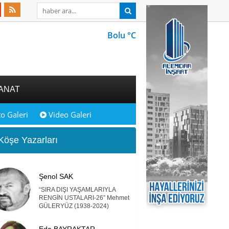
Bolu °C
ANAT
o Galeri
Video Galeri
öşe Yazarları
Şenol SAK
“SIRA DIŞI YAŞAMLARIYLA
RENGİN USTALARI-26” Mehmet
GÜLERYÜZ (1938-2024)