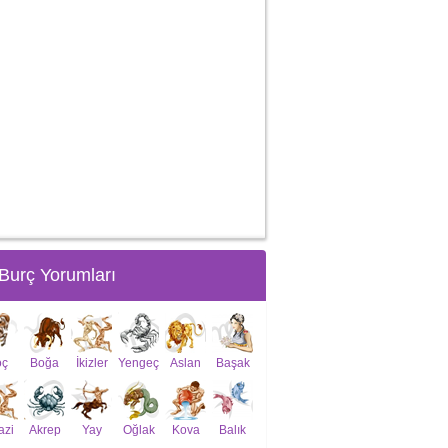
Burç Yorumları
oç
Boğa
İkizler
Yengeç
Aslan
Başak
azi
Akrep
Yay
Oğlak
Kova
Balık