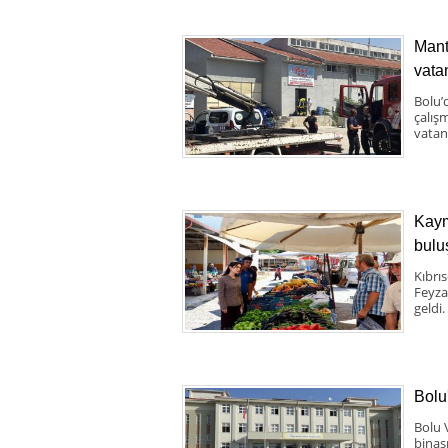
Mant
vata
Bolu’
çalış
vatand
Kaym
bulu
Kıbrı
Feyza
geldi.
Bolu
Bolu 
binas