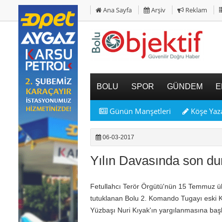
Ana Sayfa
Arşiv
Reklam
BOLU
SPOR
GÜNDEM
E
Günün Manşetleri
Köşe Yaza
06-03-2017
Yılın Davasında son d
Fetullahcı Terör Örgütü'nün 15 Temmuz ülk
tutuklanan Bolu 2. Komando Tugayı eski K
Yüzbaşı Nuri Kıyak'ın yargılanmasına başl