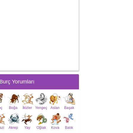
Burç Yorumları
oç
Boğa
İkizler
Yengeç
Aslan
Başak
azi
Akrep
Yay
Oğlak
Kova
Balık