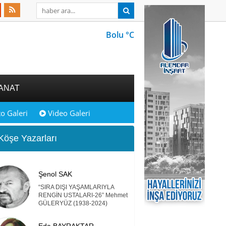
Bolu °C
ANAT
o Galeri
Video Galeri
öşe Yazarları
Şenol SAK
“SIRA DIŞI YAŞAMLARIYLA
RENGİN USTALARI-26” Mehmet
GÜLERYÜZ (1938-2024)