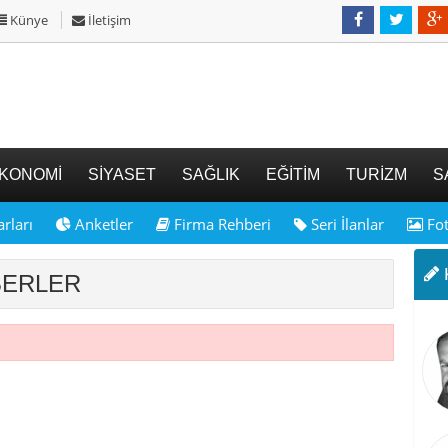
Künye
İletişim
KONOMİ
SİYASET
SAĞLIK
EĞİTİM
TURİZM
S
rları
Anketler
Firma Rehberi
Seri İlanlar
Fot
K
ABERLER