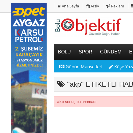
Ana Sayfa
Arşiv
Reklam
BOLU
SPOR
GÜNDEM
E
Günün Manşetleri
Köşe Yaza
"akp" ETİKETLİ H
akp
sonuç bulunamadı.