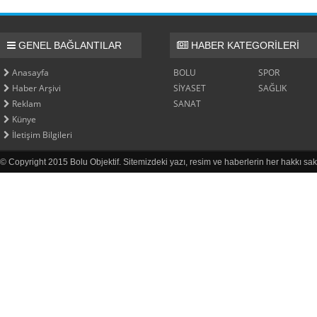
GENEL BAĞLANTILAR
HABER KATEGORİLERİ
Anasayfa
BOLU
SPOR
Haber Arşivi
SİYASET
SAĞLIK
Reklam
SANAT
Künye
İletişim Bilgileri
© Copyright 2015 Bolu Objektif. Sitemizdeki yazı, resim ve haberlerin her hakkı sak