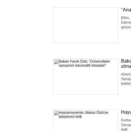
"Ana
Bilim,
Edirne
geriyo
Baka
olmal
Abant 
Sanayi
bekled
Hayv
Kurba
Sanayi
iletti.