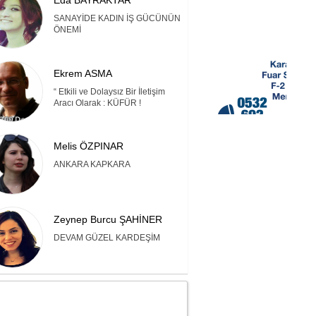
Eda BAYRAKTAR
SANAYİDE KADIN İŞ GÜCÜNÜN
ÖNEMİ
Ekrem ASMA
“ Etkili ve Dolaysız Bir İletişim
Aracı Olarak : KÜFÜR !
Melis ÖZPINAR
ANKARA KAPKARA
Zeynep Burcu ŞAHİNER
DEVAM GÜZEL KARDEŞİM