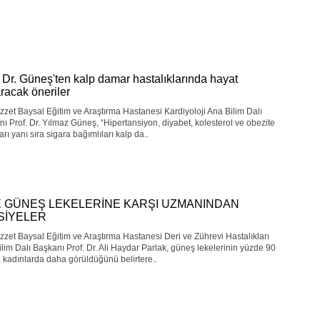
. Dr. Güneş'ten kalp damar hastalıklarında hayat
aracak öneriler
zzet Baysal Eğitim ve Araştırma Hastanesi Kardiyoloji Ana Bilim Dalı
ı Prof. Dr. Yılmaz Güneş, “Hipertansiyon, diyabet, kolesterol ve obezite
arı yanı sıra sigara bağımlıları kalp da..
E GÜNEŞ LEKELERİNE KARŞI UZMANINDAN
SİYELER
zzet Baysal Eğitim ve Araştırma Hastanesi Deri ve Zührevi Hastalıkları
lim Dalı Başkanı Prof. Dr. Ali Haydar Parlak, güneş lekelerinin yüzde 90
 kadınlarda daha görüldüğünü belirtere..