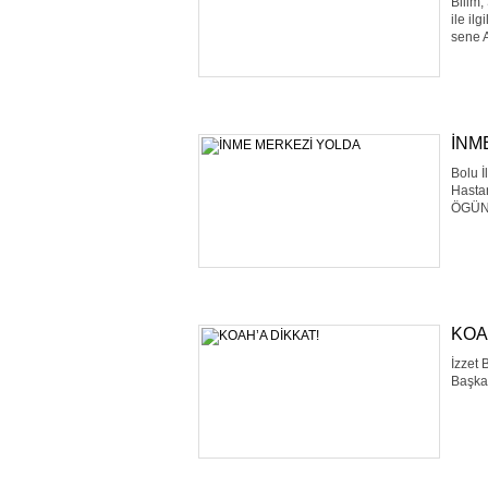
Bilim,
ile il
sene A
İNM
Bolu İ
Hasta
ÖGÜN v
KOA
İzzet 
Başkan