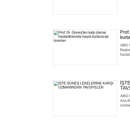
Prof
kurt
AİBÜ İ
Başkan
hastal
İŞT
TAV
AİBÜ İ
Ana Bi
oranla