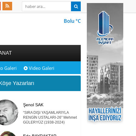
Bolu °C
ANAT
o Galeri
Video Galeri
öşe Yazarları
Şenol SAK
“SIRA DIŞI YAŞAMLARIYLA
RENGİN USTALARI-26” Mehmet
GÜLERYÜZ (1938-2024)