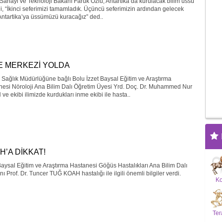
 Sanayi ve Teknoloji Bakanı Faruk Özlü, Antartika’da kurulacak bilim üssü
gili, “İkinci seferimizi tamamladık. Üçüncü seferimizin ardından gelecek
ntartika’ya üssümüzü kuracağız” ded..
E MERKEZİ YOLDA
l Sağlık Müdürlüğüne bağlı Bolu İzzet Baysal Eğitim ve Araştırma
nesi Nöroloji Ana Bilim Dalı Öğretim Üyesi Yrd. Doç. Dr. Muhammed Nur
e ekibi ilimizde kurdukları inme ekibi ile hasta..
H’A DİKKAT!
Baysal Eğitim ve Araştırma Hastanesi Göğüs Hastalıkları Ana Bilim Dalı
ı Prof. Dr. Tuncer TUĞ KOAH hastalığı ile ilgili önemli bilgiler verdi.
K
Ter