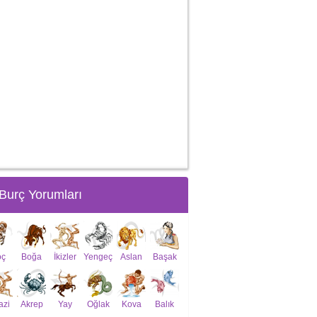
Burç Yorumları
oç
Boğa
İkizler
Yengeç
Aslan
Başak
azi
Akrep
Yay
Oğlak
Kova
Balık