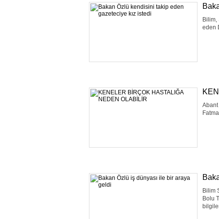
Baka
Bilim,
eden D
KEN
Abant 
Fatma 
Baka
Bilim 
Bolu T
bilgil