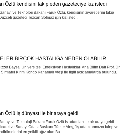
n Özlü kendisini takip eden gazeteciye kız istedi
 Sanayi ve Teknoloji Bakanı Faruk Özlü, kendisinin ziyaretlerini takip
üzceli gazeteci Tezcan Solmaz için kız istedi.
ELER BİRÇOK HASTALIĞA NEDEN OLABİLİR
İzzet Baysal Üniversitesi Enfeksiyon Hastalıkları Ana Bilim Dalı Prof. Dr.
Sırmatel Kırım Kongo Kanamalı Ateşi ile ilgili açıklamalarda bulundu.
n Özlü iş dünyası ile bir araya geldi
Sanayi ve Teknoloji Bakanı Faruk Özlü iş adamları ile bir araya geldi.
icaret ve Sanayi Odası Başkanı Türker Ateş; "İş adamlarımızın talep ve
endirilmelerini en yetkili ağız olan Ba..