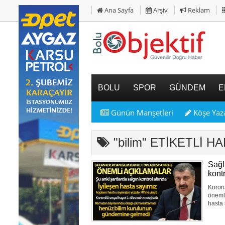
Ana Sayfa
Arşiv
Reklam
BOLU
SPOR
GÜNDEM
E
Günün Manşetleri
Köşe Yaza
"bilim" ETİKETLİ 
Sağl
kontr
Korona
önemli
hasta 