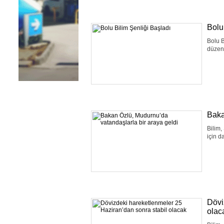
Bolu
Bolu B
düzenl
Baka
Bilim,
için d
Dövi
olac