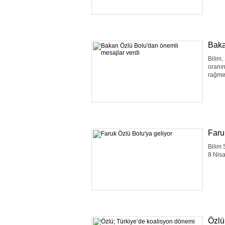
Baka
Bilim,
oranın
rağmen
Faru
Bilim 
8 Nisa
Özlü