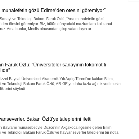
 muhalefetin gözü Edirne’den ötesini göremiyor"
 Sanayi ve Teknoloji Bakanı Faruk Özlü, “Ana muhalefetin gözü
’den ötesini göremiyor. Biz, bütün dünyadaki mazlumlara kol kanat
ruz. Ama bunlar, Meclis binasından çıkıp vatandaşın ar..
n Faruk Özlü: “Üniversiteler sanayinin lokomotifi
ıdır”
İzzet Baysal Üniversitesi Akademik Yılı Açılış Töreni'ne katılan Bilim,
 ve Teknoloji Bakanı Faruk Özlü, AR-GE’ye daha fazla ağırlık verilmesini
iklerini söyledi.
anseverler, Bakan Özlü'ye taleplerini iletti
n Bayramı münasebetiyle Düzce’nin Akçakoca ilçesine gelen Bilim
 ve Teknoloji Bakanı Faruk Özlü’ye hayvanseverler taleplerini bir notla