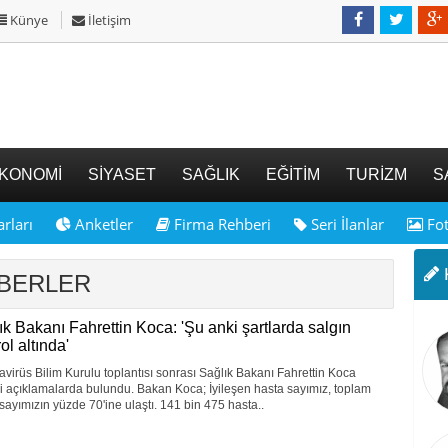
Künye
İletişim
KONOMİ
SİYASET
SAĞLIK
EĞİTİM
TURİZM
S
rları
Anketler
Firma Rehberi
Seri İlanlar
Fot
K
HABERLER
ık Bakanı Fahrettin Koca: 'Şu anki şartlarda salgın
ol altında'
virüs Bilim Kurulu toplantısı sonrası Sağlık Bakanı Fahrettin Koca
 açıklamalarda bulundu. Bakan Koca; İyileşen hasta sayımız, toplam
sayımızın yüzde 70'ine ulaştı. 141 bin 475 hasta..