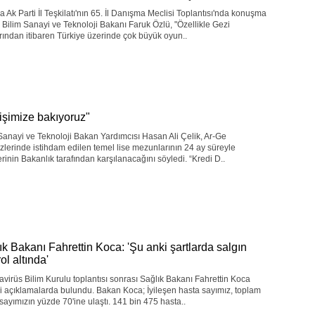
a Ak Parti İl Teşkilatı'nın 65. İl Danışma Meclisi Toplantısı'nda konuşma
Bilim Sanayi ve Teknoloji Bakanı Faruk Özlü, "Özellikle Gezi
rından itibaren Türkiye üzerinde çok büyük oyun..
 işimize bakıyoruz"
Sanayi ve Teknoloji Bakan Yardımcısı Hasan Ali Çelik, Ar-Ge
lerinde istihdam edilen temel lise mezunlarının 24 ay süreyle
erinin Bakanlık tarafından karşılanacağını söyledi. “Kredi D..
ık Bakanı Fahrettin Koca: 'Şu anki şartlarda salgın
ol altında'
virüs Bilim Kurulu toplantısı sonrası Sağlık Bakanı Fahrettin Koca
 açıklamalarda bulundu. Bakan Koca; İyileşen hasta sayımız, toplam
sayımızın yüzde 70'ine ulaştı. 141 bin 475 hasta..