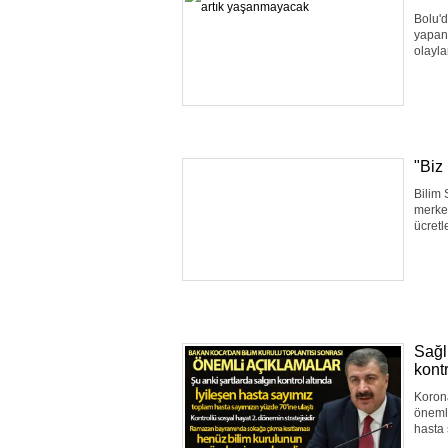
Bolu'd
yapan 
olayla
"Biz
Bilim 
merkez
ücretl
Sağl
kontr
Korona
önemli
hasta 