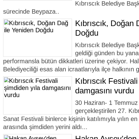
Kıbrıscık Belediye Baş
sürecinde Beypaza..
Kıbrıscık, Doğan 
Doğdu
Kıbrıscık Belediye Ba
geldiği günden bu yan
performansla bütün dikkatleri üzerine çekiyor. Ha
Belediyeciliği esas alan icraatlarıyla ilçe halkının g
Kıbrıscık Festival
damgasını vurdu
30 Haziran- 1 Temmuz t
gerçekleştirilen 27. Kıb
Sanat Festivali binlerce kişinin katılımıyla yılın en 
arasında şimdiden yerini aldı...
Hakan Aysev’den