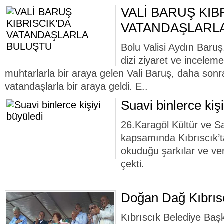
VALİ BARUŞ KIB
VATANDAŞLARL
Bolu Valisi Aydın Baruş,
dizi ziyaret ve inceleme
muhtarlarla bir araya gelen Vali Baruş, daha sonra 
vatandaşlarla bir araya geldi. E..
Suavi binlerce kiş
26.Karagöl Kültür ve Sa
kapsamında Kıbrıscık’t
okuduğu şarkılar ve ver
çekti.
Doğan Dağ Kıbrıscı
Kıbrıscık Belediye Baş