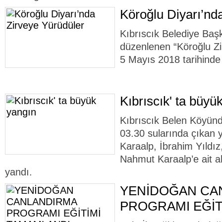
Köroğlu Diyarı’nd
Kıbrıscık Belediye Başk
düzenlenen “Köroğlu Zi
5 Mayıs 2018 tarihinde g
Kıbrıscık' ta büyü
Kıbrıscık Belen Köyün
03.30 sularında çıka
Karaalp, İbrahim Yıldı
Nahmut Karaalp’e ait 
yandı.
YENİDOĞAN CA
PROGRAMI EĞİT