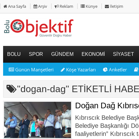
Ana Sayfa
Arşiv
Reklam
Künye
İletişim
BOLU
SPOR
GÜNDEM
EKONOMİ
SİYASET
Günün Manşetleri
Köşe Yazarları
Anketler
"dogan-dag" ETİKETLİ HAB
Doğan Dağ Kıbrıscı
Kıbrıscık Belediye Baş
Belediye Başkanlığı Dön
faaliyetlerin” Kıbrıscık