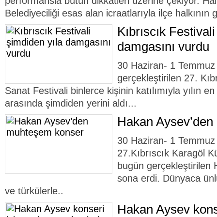
performansla bütün dikkatleri üzerine çekiyor. Ha
Belediyeciliği esas alan icraatlarıyla ilçe halkının g
Kıbrıscık Festival
damgasını vurdu
30 Haziran- 1 Temmuz t
gerçekleştirilen 27. Kıb
Sanat Festivali binlerce kişinin katılımıyla yılın en 
arasında şimdiden yerini aldı...
Hakan Aysev’den
30 Haziran- 1 Temmuz 
27.Kıbrıscık Karagöl Kü
bugün gerçekleştirilen 
sona erdi. Dünyaca ünl
ve türkülerle..
Hakan Aysev konse