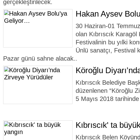
gerçekleştirilecek.
Hakan Aysev Bolu
30 Haziran-01 Temmuz t
olan Kıbrıscık Karagöl 
Festivalinin bu yılki k
Ünlü sanatçı, Festiva
Pazar günü sahne alacak..
Köroğlu Diyarı’nd
Kıbrıscık Belediye Başk
düzenlenen “Köroğlu Zi
5 Mayıs 2018 tarihinde g
Kıbrıscık' ta büyü
Kıbrıscık Belen Köyün