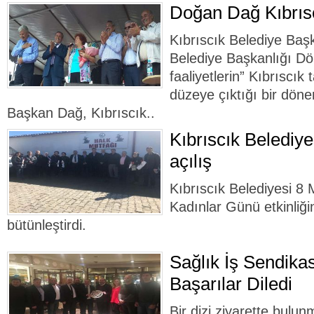
Doğan Dağ Kıbrıscı
Kıbrıscık Belediye Baş
Belediye Başkanlığı Dön
faaliyetlerin” Kıbrıscık
düzeye çıktığı bir döne
Başkan Dağ, Kıbrıscık..
Kıbrıscık Belediy
açılış
Kıbrıscık Belediyesi 8
Kadınlar Günü etkinliğin
bütünleştirdi.
Sağlık İş Sendikas
Başarılar Diledi
Bir dizi ziyarette bulu