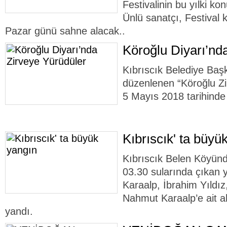
Festivalinin bu yılki k
Ünlü sanatçı, Festiva
Pazar günü sahne alacak..
Köroğlu Diyarı’nd
Kıbrıscık Belediye Başk
düzenlenen “Köroğlu Zi
5 Mayıs 2018 tarihinde g
Kıbrıscık' ta büyü
Kıbrıscık Belen Köyün
03.30 sularında çıka
Karaalp, İbrahim Yıldı
Nahmut Karaalp’e ait 
yandı.