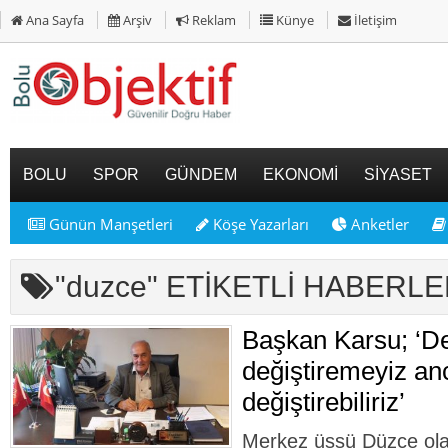
Ana Sayfa
Arşiv
Reklam
Künye
İletişim
BOLU
SPOR
GÜNDEM
EKONOMİ
SİYASET
Günün Manşetleri
Köşe Yazarları
Anketler
"duzce" ETİKETLİ HABERL
Başkan Karsu; ‘D
değiştiremeyiz an
değiştirebiliriz’
Merkez üssü Düzce ol