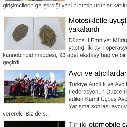
girişimcilerin geliştirdiği yeni prototip ürünler katılı
Motosikletle uyuşt
yakalandı
Düzce İl Emniyet Müdür
yaptığı iki ayrı operas
kannobinoid maddesi, 93 adet ekstasy hap ve bir
geçirdi.
Avcı ve atıcılard
Türkiye Atıcılık ve Avc
Federasyonun Düzce İl 
edilen Kamil Üçbaş Avc
Yarışma sonrası avcı ve
vererek “Biz de s..
Tır iki otomobile 