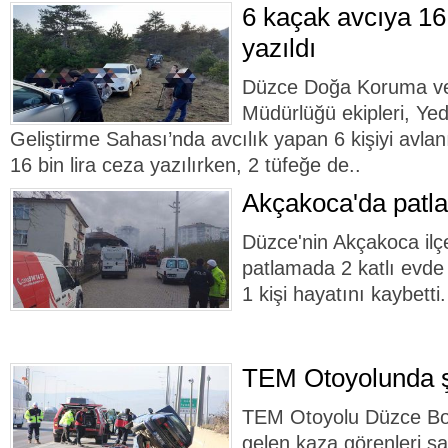
6 kaçak avcıya 16 
yazıldı
Düzce Doğa Koruma ve 
Müdürlüğü ekipleri, Yed
Geliştirme Sahası’nda avcılık yapan 6 kişiyi avlan
16 bin lira ceza yazılırken, 2 tüfeğe de..
Akçakoca'da patla
Düzce'nin Akçakoca il
patlamada 2 katlı evde
1 kişi hayatını kaybetti.
TEM Otoyolunda şa
TEM Otoyolu Düzce Bol
gelen kaza görenleri şaş