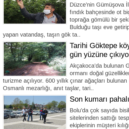
Düzce’nin Gümüşova İl
fındık bahçesinde ot b
toprağa gömülü bir şeki
Bulduğu taşı eve getiri
yapan vatandaş, taşın gök ta..
Tarihi Göktepe k
gün yüzüne çıkıyo
Akçakoca'da bulunan 
ormanı doğal güzellikler
turizme açılıyor. 600 yıllık çınar ağaçları bulunan
Osmanlı mezarlığı, anıt taşlar, tari..
Son kumarı pahalı
Bolu’da çok sayıda bisik
sitelerinden sattığı tesp
ekiplerinin müşteri kılı