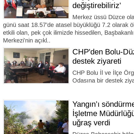
değiştirebiliriz’
Merkez üssü Düzce ol
günü saat 18.57’de atasel büyüklüğü 7.2 olarak ö
etkili olan, pek çok ilimizde hissedilen, Başbakanl
Merkezi'nin açıkl..
CHP'den Bolu-Dü
destek ziyareti
CHP Bolu İl ve İlçe Örg
Odasına bir destek ziyar
Yangın’ı söndürm
İşletme Müdürlüğü
uğraş verdi