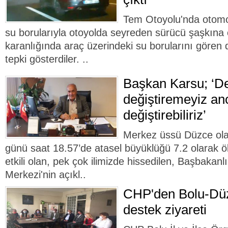
Tem Otoyolu'nda otomob
su borularıyla otoyolda seyreden sürücü şaşkına 
karanlığında araç üzerindeki su borularını gören 
tepki gösterdiler. ..
Başkan Karsu; ‘D
değiştiremeyiz an
değiştirebiliriz’
Merkez üssü Düzce ol
günü saat 18.57’de atasel büyüklüğü 7.2 olarak ö
etkili olan, pek çok ilimizde hissedilen, Başbakanl
Merkezi'nin açıkl..
CHP'den Bolu-Dü
destek ziyareti