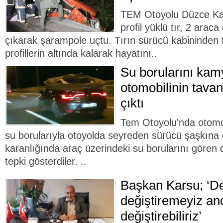
TEM Otoyolu Düzce Kay
profil yüklü tır, 2 arac
çıkarak şarampole uçtu. Tırın sürücü kabininden 
profillerin altında kalarak hayatını..
Su borularını kam
otomobilinin tavan
çıktı
Tem Otoyolu'nda otomob
su borularıyla otoyolda seyreden sürücü şaşkına 
karanlığında araç üzerindeki su borularını gören 
tepki gösterdiler. ..
Başkan Karsu; ‘D
değiştiremeyiz an
değiştirebiliriz’