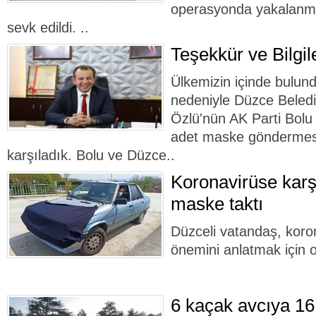
operasyonda yakalanma
sevk edildi. ..
Teşekkür ve Bilgi
Ülkemizin içinde bulun
nedeniyle Düzce Beled
Özlü'nün AK Parti Bolu 
adet maske göndermes
karşıladık. Bolu ve Düzce..
Koronavirüse karş
maske taktı
Düzceli vatandaş, kor
önemini anlatmak için 
6 kaçak avcıya 16 