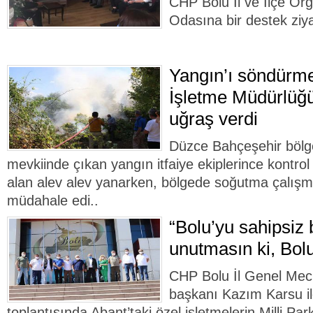
CHP Bolu İl ve İlçe Örg
Odasına bir destek ziyar
Yangın’ı söndürm
İşletme Müdürlüğü
uğraş verdi
Düzce Bahçeşehir bölg
mevkiinde çıkan yangın itfaiye ekiplerince kontrol a
alan alev alev yanarken, bölgede soğutma çalışma
müdahale edi..
“Bolu’yu sahipsiz 
unutmasın ki, Bolu
CHP Bolu İl Genel Mecli
başkanı Kazım Karsu ile
toplantısında Abant’taki özel işletmelerin Milli Pa