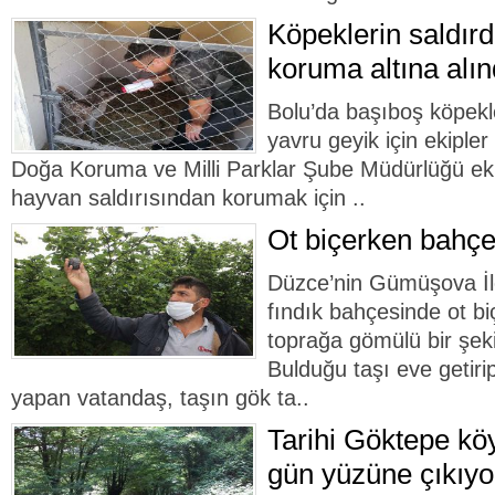
Köpeklerin saldırd
koruma altına alın
Bolu’da başıboş köpekl
yavru geyik için ekiple
Doğa Koruma ve Milli Parklar Şube Müdürlüğü ekipl
hayvan saldırısından korumak için ..
Ot biçerken bahçe
Düzce’nin Gümüşova İl
fındık bahçesinde ot b
toprağa gömülü bir şeki
Bulduğu taşı eve getiri
yapan vatandaş, taşın gök ta..
Tarihi Göktepe k
gün yüzüne çıkıyo