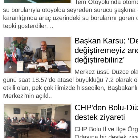
Tem Otoyolu'nda otomob
su borularıyla otoyolda seyreden sürücü şaşkına 
karanlığında araç üzerindeki su borularını gören 
tepki gösterdiler. ..
Başkan Karsu; ‘D
değiştiremeyiz an
değiştirebiliriz’
Merkez üssü Düzce ol
günü saat 18.57’de atasel büyüklüğü 7.2 olarak ö
etkili olan, pek çok ilimizde hissedilen, Başbakanl
Merkezi'nin açıkl..
CHP'den Bolu-Dü
destek ziyareti
CHP Bolu İl ve İlçe Örg
Odasına bir destek ziyar