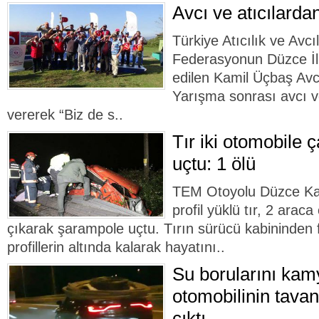
Avcı ve atıcılard
Türkiye Atıcılık ve Avc
Federasyonun Düzce İl 
edilen Kamil Üçbaş Avc
Yarışma sonrası avcı ve
vererek “Biz de s..
Tır iki otomobile 
uçtu: 1 ölü
TEM Otoyolu Düzce Kay
profil yüklü tır, 2 arac
çıkarak şarampole uçtu. Tırın sürücü kabininden 
profillerin altında kalarak hayatını..
Su borularını kam
otomobilinin tavan
çıktı