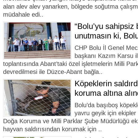
alan alev alev yanarken, bölgede soğutma çalışma
müdahale edi..
“Bolu’yu sahipsiz 
unutmasın ki, Bolu
CHP Bolu İl Genel Mecli
başkanı Kazım Karsu ile
toplantısında Abant’taki özel işletmelerin Milli Pa
devredilmesi ile Düzce-Abant bağla..
Köpeklerin saldırd
koruma altına alın
Bolu’da başıboş köpekl
yavru geyik için ekiple
Doğa Koruma ve Milli Parklar Şube Müdürlüğü ekipl
hayvan saldırısından korumak için ..