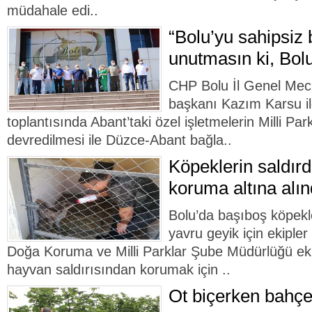
müdahale edi..
“Bolu’yu sahipsiz 
unutmasın ki, Bolu
CHP Bolu İl Genel Mecli
başkanı Kazım Karsu ile
toplantısında Abant’taki özel işletmelerin Milli Pa
devredilmesi ile Düzce-Abant bağla..
Köpeklerin saldırd
koruma altına alın
Bolu’da başıboş köpekl
yavru geyik için ekiple
Doğa Koruma ve Milli Parklar Şube Müdürlüğü ekipl
hayvan saldırısından korumak için ..
Ot biçerken bahçe