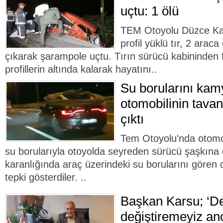
uçtu: 1 ölü
TEM Otoyolu Düzce Kay
profil yüklü tır, 2 arac
çıkarak şarampole uçtu. Tırın sürücü kabininden 
profillerin altında kalarak hayatını..
Su borularını kam
otomobilinin tavan
çıktı
Tem Otoyolu'nda otomob
su borularıyla otoyolda seyreden sürücü şaşkına 
karanlığında araç üzerindeki su borularını gören 
tepki gösterdiler. ..
Başkan Karsu; ‘D
değiştiremeyiz an