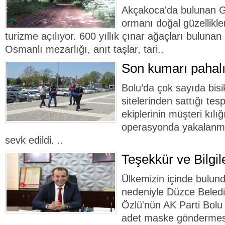
Akçakoca'da bulunan 
ormanı doğal güzellikler
turizme açılıyor. 600 yıllık çınar ağaçları bulunan
Osmanlı mezarlığı, anıt taşlar, tari..
Son kumarı pahalı
Bolu’da çok sayıda bisik
sitelerinden sattığı tesp
ekiplerinin müşteri kılı
operasyonda yakalanma
sevk edildi. ..
Teşekkür ve Bilgi
Ülkemizin içinde bulun
nedeniyle Düzce Beled
Özlü'nün AK Parti Bolu 
adet maske göndermes