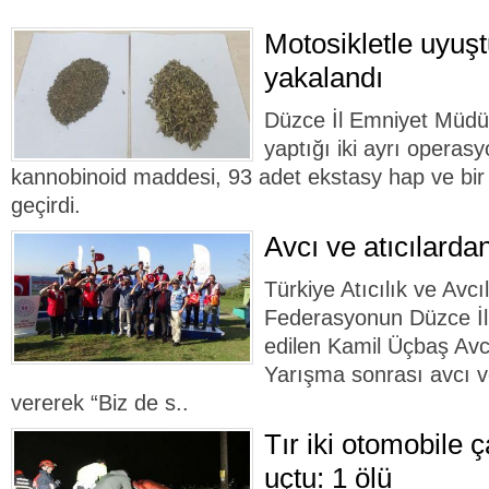
Motosikletle uyuşt
yakalandı
Düzce İl Emniyet Müdür
yaptığı iki ayrı operas
kannobinoid maddesi, 93 adet ekstasy hap ve bir
geçirdi.
Avcı ve atıcılard
Türkiye Atıcılık ve Avc
Federasyonun Düzce İl 
edilen Kamil Üçbaş Avc
Yarışma sonrası avcı ve
vererek “Biz de s..
Tır iki otomobile 
uçtu: 1 ölü