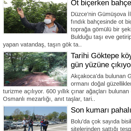
Ot biçerken bahçe
Düzce’nin Gümüşova İl
fındık bahçesinde ot b
toprağa gömülü bir şeki
Bulduğu taşı eve getiri
yapan vatandaş, taşın gök ta..
Tarihi Göktepe k
gün yüzüne çıkıyo
Akçakoca'da bulunan 
ormanı doğal güzellikler
turizme açılıyor. 600 yıllık çınar ağaçları bulunan
Osmanlı mezarlığı, anıt taşlar, tari..
Son kumarı pahalı
Bolu’da çok sayıda bisik
sitelerinden sattığı tesp