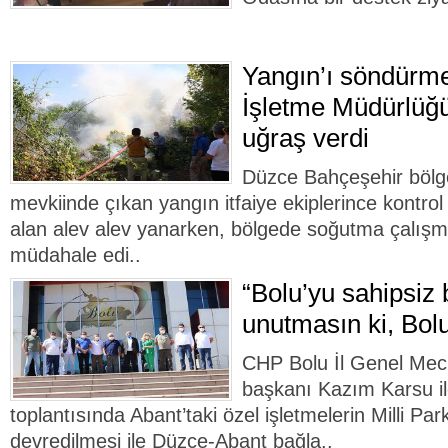
Yangın’ı söndürm
İşletme Müdürlüğü
uğraş verdi
Düzce Bahçeşehir bölg
mevkiinde çıkan yangın itfaiye ekiplerince kontrol a
alan alev alev yanarken, bölgede soğutma çalışma
müdahale edi..
“Bolu’yu sahipsiz 
unutmasın ki, Bolu
CHP Bolu İl Genel Mecli
başkanı Kazım Karsu ile
toplantısında Abant’taki özel işletmelerin Milli Pa
devredilmesi ile Düzce-Abant bağla..