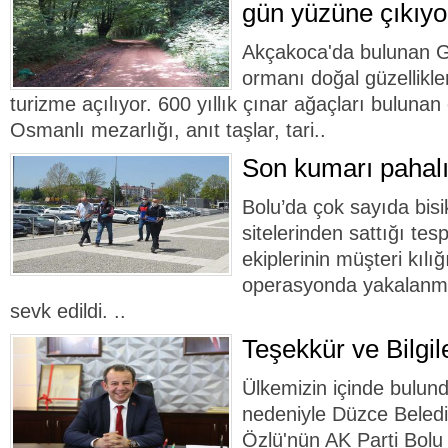
gün yüzüne çıkıyo
Akçakoca'da bulunan 
ormanı doğal güzellikler
turizme açılıyor. 600 yıllık çınar ağaçları bulunan
Osmanlı mezarlığı, anıt taşlar, tari..
Son kumarı pahalı
Bolu’da çok sayıda bisik
sitelerinden sattığı tesp
ekiplerinin müşteri kılı
operasyonda yakalanma
sevk edildi. ..
Teşekkür ve Bilgi
Ülkemizin içinde bulun
nedeniyle Düzce Beled
Özlü'nün AK Parti Bolu 