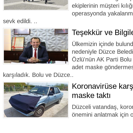
ekiplerinin müşteri kılı
operasyonda yakalanma
sevk edildi. ..
Teşekkür ve Bilgi
Ülkemizin içinde bulun
nedeniyle Düzce Beled
Özlü'nün AK Parti Bolu 
adet maske göndermes
karşıladık. Bolu ve Düzce..
Koronavirüse karş
maske taktı
Düzceli vatandaş, kor
önemini anlatmak için 