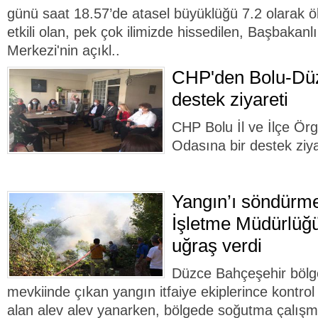
günü saat 18.57’de atasel büyüklüğü 7.2 olarak ö
etkili olan, pek çok ilimizde hissedilen, Başbakanl
Merkezi'nin açıkl..
CHP'den Bolu-Dü
destek ziyareti
CHP Bolu İl ve İlçe Örg
Odasına bir destek ziyar
Yangın’ı söndürm
İşletme Müdürlüğü
uğraş verdi
Düzce Bahçeşehir bölg
mevkiinde çıkan yangın itfaiye ekiplerince kontrol a
alan alev alev yanarken, bölgede soğutma çalışma