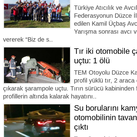
Türkiye Atıcılık ve Avc
Federasyonun Düzce İl 
edilen Kamil Üçbaş Avc
Yarışma sonrası avcı ve
vererek “Biz de s..
Tır iki otomobile 
uçtu: 1 ölü
TEM Otoyolu Düzce Kay
profil yüklü tır, 2 arac
çıkarak şarampole uçtu. Tırın sürücü kabininden 
profillerin altında kalarak hayatını..
Su borularını kam
otomobilinin tavan
çıktı