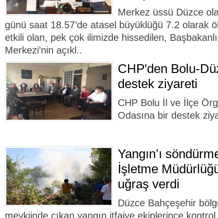
Merkez üssü Düzce ol
günü saat 18.57’de atasel büyüklüğü 7.2 olarak ö
etkili olan, pek çok ilimizde hissedilen, Başbakanl
Merkezi'nin açıkl..
CHP'den Bolu-Dü
destek ziyareti
CHP Bolu İl ve İlçe Örg
Odasına bir destek ziyar
Yangın’ı söndürm
İşletme Müdürlüğü
uğraş verdi
Düzce Bahçeşehir bölg
mevkiinde çıkan yangın itfaiye ekiplerince kontrol a