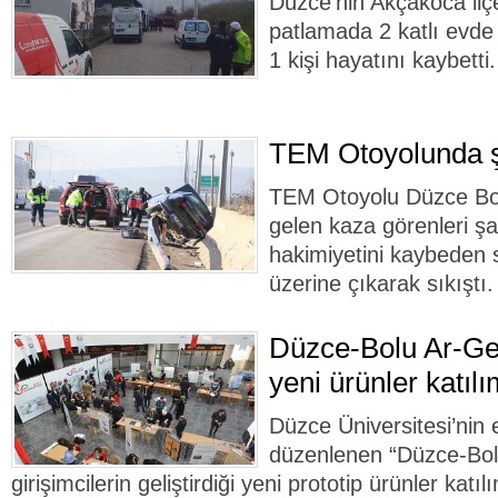
Düzce'nin Akçakoca il
patlamada 2 katlı evde
1 kişi hayatını kaybetti.
TEM Otoyolunda şa
TEM Otoyolu Düzce Bol
gelen kaza görenleri şaş
hakimiyetini kaybeden s
üzerine çıkarak sıkıştı.
Düzce-Bolu Ar-Ge
yeni ürünler katılım
Düzce Üniversitesi’nin 
düzenlenen “Düzce-Bolu
girişimcilerin geliştirdiği yeni prototip ürünler katılı