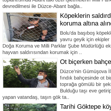
devredilmesi ile Düzce-Abant bağla..
Köpeklerin saldırd
koruma altına alın
Bolu’da başıboş köpekl
yavru geyik için ekiple
Doğa Koruma ve Milli Parklar Şube Müdürlüğü ekipl
hayvan saldırısından korumak için ..
Ot biçerken bahçe
Düzce’nin Gümüşova İl
fındık bahçesinde ot b
toprağa gömülü bir şeki
Bulduğu taşı eve getiri
yapan vatandaş, taşın gök ta..
Tarihi Göktepe k