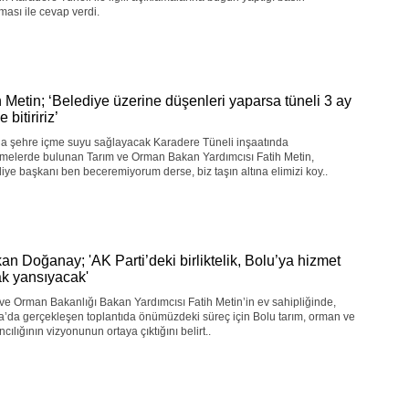
ması ile cevap verdi.
h Metin; ‘Belediye üzerine düşenleri yaparsa tüneli 3 ay
e bitiririz’
da şehre içme suyu sağlayacak Karadere Tüneli inşaatında
emelerde bulunan Tarım ve Orman Bakan Yardımcısı Fatih Metin,
iye başkanı ben beceremiyorum derse, biz taşın altına elimizi koy..
an Doğanay; 'AK Parti’deki birliktelik, Bolu’ya hizmet
ak yansıyacak'
ve Orman Bakanlığı Bakan Yardımcısı Fatih Metin’in ev sahipliğinde,
’da gerçekleşen toplantıda önümüzdeki süreç için Bolu tarım, orman ve
cılığının vizyonunun ortaya çıktığını belirt..