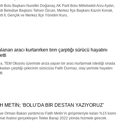
ti Bolu Başkanı Nurettin Doğanay, AK Parti Bolu Milletvekili Arzu Aydın,
sti Belediye Başkanı Tahsin Özcan, Merkez İlçe Başkanı Kazım Konak,
ti İl, Gençlik ve Merkez İlçe Yönetim Kuru..
lanan aracı kurtarırken tırın çarptığı sürücü hayatını
etti
a, TEM Otoyolu üzerinde arıza yapan bir aracı kurtarmak istediği sırada
arkadan çarptığı çekicinin sürücüsü Fatih Durmaz, olay yerinde hayatını
ti.
İH METİN; ‘BOLU’DA BİR DESTAN YAZIYORUZ’
ve Orman Bakan yardımcısı Fatih Metin’in girişimleriyle kalan %15 kısmı
kmal ihalesi gerçekleşen Tekke Barajı 2022 yılında hizmete girecek.