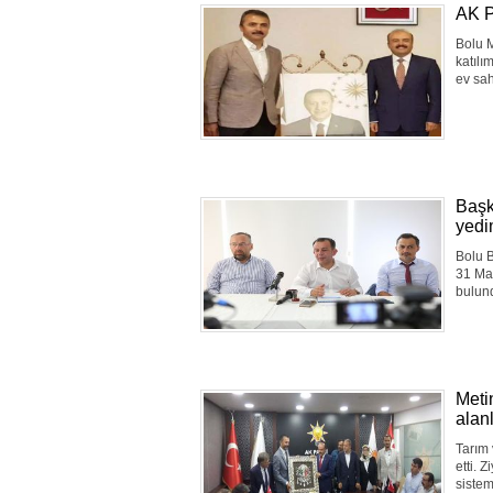
AK P
Bolu M
katılı
ev sah
Başk
yedim
Bolu B
31 Mar
bulu
Meti
alan
Tarım 
etti. 
sistem