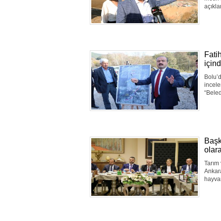
açıkla
Fati
içind
Bolu’
incel
“Beled
Başk
olar
Tarım 
Ankara
hayvan