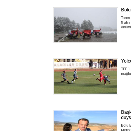
Bolu
Tarım 
8 atın
önümüz
Yolc
TFF 1.
mağlu
Başk
duys
Bolu 
Metin’