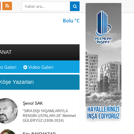
Bolu °C
ANAT
o Galeri
Video Galeri
öşe Yazarları
Şenol SAK
“SIRA DIŞI YAŞAMLARIYLA
RENGİN USTALARI-26” Mehmet
GÜLERYÜZ (1938-2024)