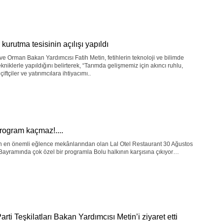
 kurutma tesisinin açılışı yapıldı
ve Orman Bakan Yardımcısı Fatih Metin, fetihlerin teknoloji ve bilimde
ekniklerle yapıldığını belirterek, “Tarımda gelişmemiz için akıncı ruhlu,
iftçiler ve yatırımcılara ihtiyacımı..
rogram kaçmaz!....
in en önemli eğlence mekânlarından olan Lal Otel Restaurant 30 Ağustos
Bayramında çok özel bir programla Bolu halkının karşısına çıkıyor…
rti Teşkilatları Bakan Yardımcısı Metin’i ziyaret etti