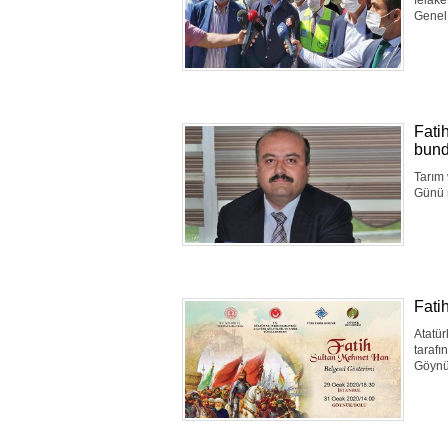
felake
Genel 
Fati
bund
Tarım
Günü n
Fati
Atatür
tarafı
Göynük