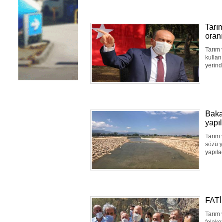
Tarı
oran
Tarım 
kulla
yerind
Baka
yapı
Tarım 
sözü y
yapıla
FAT
Tarım 