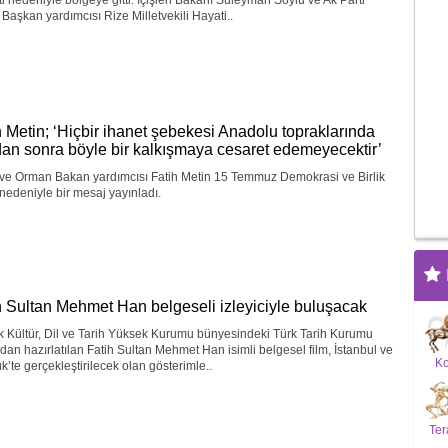
ti nedeniyle bölgeye gitti. İçişleri Bakanı Süleyman Soylu ve Ak Parti
Başkan yardımcısı Rize Milletvekili Hayati..
h Metin; ‘Hiçbir ihanet şebekesi Anadolu topraklarında
an sonra böyle bir kalkışmaya cesaret edemeyecektir’
 ve Orman Bakan yardımcısı Fatih Metin 15 Temmuz Demokrasi ve Birlik
edeniyle bir mesaj yayınladı.
h Sultan Mehmet Han belgeseli izleyiciyle buluşacak
k Kültür, Dil ve Tarih Yüksek Kurumu bünyesindeki Türk Tarih Kurumu
ndan hazırlatılan Fatih Sultan Mehmet Han isimli belgesel film, İstanbul ve
K
’te gerçekleştirilecek olan gösterimle..
Ter