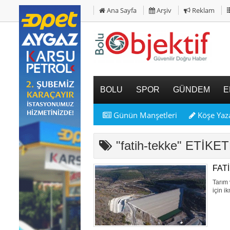
Ana Sayfa
Arşiv
Reklam
BOLU
SPOR
GÜNDEM
E
Günün Manşetleri
Köşe Yaza
"fatih-tekke" ETİK
FAT
Tarım 
için i