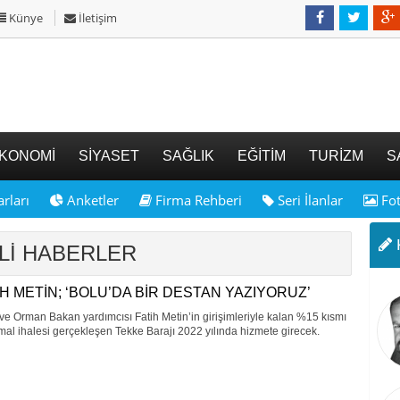
Künye
İletişim
KONOMİ
SİYASET
SAĞLIK
EĞİTİM
TURİZM
S
rları
Anketler
Firma Rehberi
Seri İlanlar
Fot
K
ETLİ HABERLER
İH METİN; ‘BOLU’DA BİR DESTAN YAZIYORUZ’
ve Orman Bakan yardımcısı Fatih Metin’in girişimleriyle kalan %15 kısmı
kmal ihalesi gerçekleşen Tekke Barajı 2022 yılında hizmete girecek.