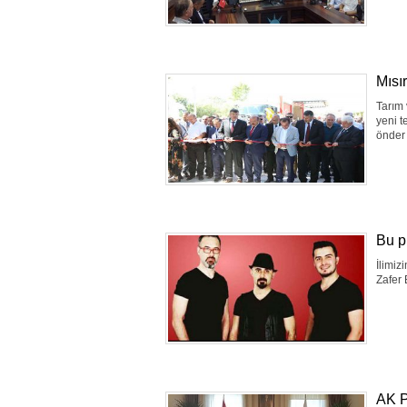
Mısır
Tarım 
yeni t
önder ç
Bu p
İlimiz
Zafer 
AK Pa