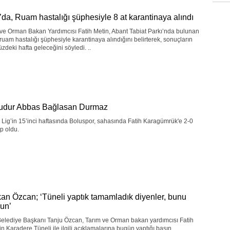
’da, Ruam hastalığı şüphesiyle 8 at karantinaya alındı
ve Orman Bakan Yardımcısı Fatih Metin, Abant Tabiat Parkı’nda bulunan
 ruam hastalığı şüphesiyle karantinaya alındığını belirterek, sonuçların
deki hafta geleceğini söyledi. ..
udur Abbas Bağlasan Durmaz
 Lig’in 15’inci haftasında Boluspor, sahasında Fatih Karagümrük'e 2-0
p oldu.
an Özcan; ‘Tüneli yaptık tamamladık diyenler, bunu
un’
Belediye Başkanı Tanju Özcan, Tarım ve Orman bakan yardımcısı Fatih
in Karadere Tüneli ile ilgili açıklamalarına bugün yaptığı basın