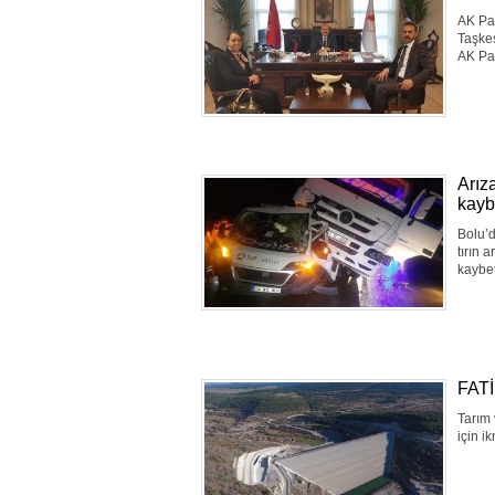
AK Par
Taşke
AK Par
Arıza
kayb
Bolu’d
tırın 
kaybet
FAT
Tarım 
için i