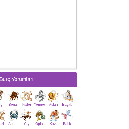
Burç Yorumları
oç
Boğa
İkizler
Yengeç
Aslan
Başak
azi
Akrep
Yay
Oğlak
Kova
Balık