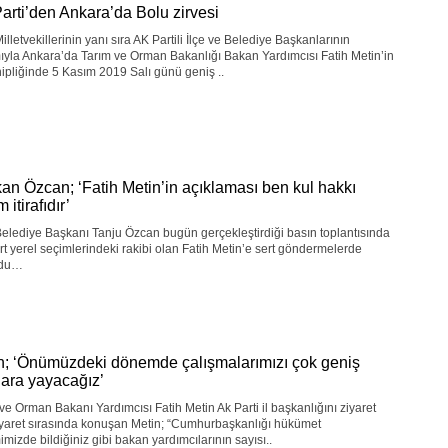
arti’den Ankara’da Bolu zirvesi
illetvekillerinin yanı sıra AK Partili İlçe ve Belediye Başkanlarının
mıyla Ankara’da Tarım ve Orman Bakanlığı Bakan Yardımcısı Fatih Metin’in
ipliğinde 5 Kasım 2019 Salı günü geniş ..
an Özcan; ‘Fatih Metin’in açıklaması ben kul hakkı
 itirafıdır’
elediye Başkanı Tanju Özcan bugün gerçekleştirdiği basın toplantısında
t yerel seçimlerindeki rakibi olan Fatih Metin’e sert göndermelerde
ndu…
n; ‘Önümüzdeki dönemde çalışmalarımızı çok geniş
lara yayacağız’
ve Orman Bakanı Yardımcısı Fatih Metin Ak Parti il başkanlığını ziyaret
Ziyaret sırasında konuşan Metin; “Cumhurbaşkanlığı hükümet
imizde bildiğiniz gibi bakan yardımcılarının sayısı..