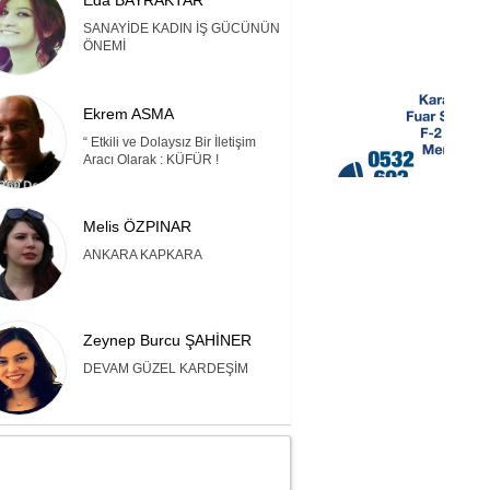
Eda BAYRAKTAR
SANAYİDE KADIN İŞ GÜCÜNÜN
ÖNEMİ
Ekrem ASMA
“ Etkili ve Dolaysız Bir İletişim
Aracı Olarak : KÜFÜR !
Melis ÖZPINAR
ANKARA KAPKARA
Zeynep Burcu ŞAHİNER
DEVAM GÜZEL KARDEŞİM