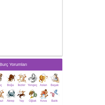
Burç Yorumları
oç
Boğa
İkizler
Yengeç
Aslan
Başak
azi
Akrep
Yay
Oğlak
Kova
Balık