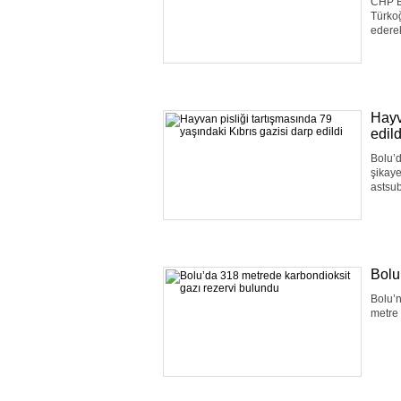
CHP B
Türkoğ
ederek
Hayv
edild
Bolu’d
şikaye
astsub
Bolu
Bolu’n
metre 