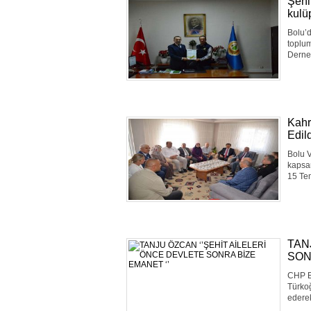
Şehi
kulü
Bolu’d
toplum
Derne
Kahr
Edil
Bolu V
kapsam
15 Te
TAN
SON
CHP B
Türkoğ
ederek