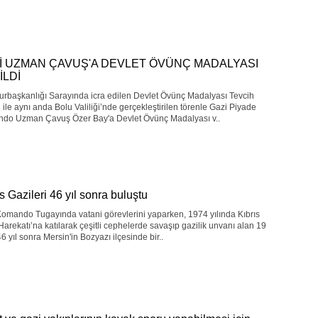
İ UZMAN ÇAVUŞ'A DEVLET ÖVÜNÇ MADALYASI
İLDİ
rbaşkanlığı Sarayında icra edilen Devlet Övünç Madalyası Tevcih
 ile aynı anda Bolu Valiliği’nde gerçekleştirilen törenle Gazi Piyade
do Uzman Çavuş Özer Bay'a Devlet Övünç Madalyası v..
s Gazileri 46 yıl sonra buluştu
omando Tugayında vatani görevlerini yaparken, 1974 yılında Kıbrıs
Harekatı’na katılarak çeşitli cephelerde savaşıp gazilik unvanı alan 19
46 yıl sonra Mersin'in Bozyazı ilçesinde bir..