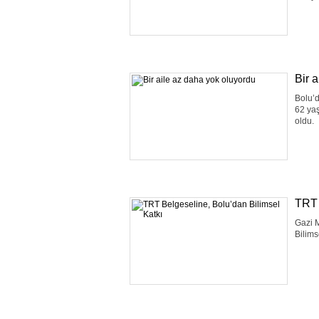
Bir 
Bolu’d
62 yaş
oldu.
TRT 
Gazi M
Bilims