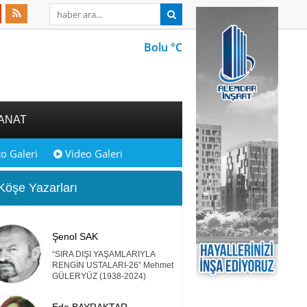
Bolu °C
ANAT
o Galeri
Video Galeri
öşe Yazarları
Şenol SAK
“SIRA DIŞI YAŞAMLARIYLA
RENGİN USTALARI-26” Mehmet
GÜLERYÜZ (1938-2024)