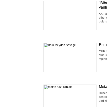
"Bib
yanlı
AK Par
biber 
buluna
Bolu
CHP Bo
Müdürl
toplan
Meta
Düzce’
zehirl
girdik