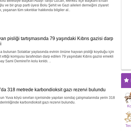
olu Belediye Başkan Adayı Tanju Özcan, Merkez İlçe Başkanı Ersan
lu ve bir grup parti üyesi Bolu Şehit ve Gazi aileleri derneğini ziyaret
, yaşanan tüm sıkıntılar hakkında bilgiler al..
an pisliği tartışmasında 79 yaşındaki Kıbrıs gazisi darp
i
a bulunan Solaklar yaylasında evinin önüne hayvan pisliği koyduğu için
t ettiği komşusu tarafından darp edilen 79 yaşındaki Kıbrıs gazisi emekli
ay Sami Demirel'in kolu kırıldı. ..
’da 318 metrede karbondioksit gazı rezervi bulundu
un Yuva köyü sınırları içerisinde yapılan sondaj çalışmalarında yerin 318
derinliğinde karbondioksit gazı rezervi bulundu.
K
Ter