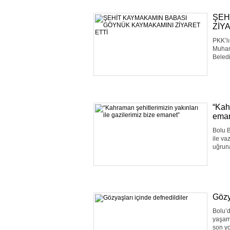
ŞEH
ZİY
PKK’lı
Muham
Beled
“Kah
eman
Bolu B
ile va
uğruna
Gözy
Bolu’
yaşaml
son yo