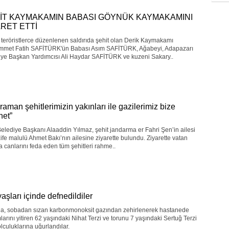
İT KAYMAKAMIN BABASI GÖYNÜK KAYMAKAMINI
ARET ETTİ
 teröristlerce düzenlenen saldırıda şehit olan Derik Kaymakamı
met Fatih SAFİTÜRK'ün Babası Asım SAFİTÜRK, Ağabeyi, Adapazarı
iye Başkan Yardımcısı Ali Haydar SAFİTÜRK ve kuzeni Sakary..
raman şehitlerimizin yakınları ile gazilerimiz bize
et”
elediye Başkanı Alaaddin Yılmaz, şehit jandarma er Fahri Şen’in ailesi
zife malulü Ahmet Bakı’nın ailesine ziyarette bulundu. Ziyarette vatan
 canlarını feda eden tüm şehitleri rahme..
aşları içinde defnedildiler
da, sobadan sızan karbonmonoksit gazından zehirlenerek hastanede
arını yitiren 62 yaşındaki Nihat Terzi ve torunu 7 yaşındaki Sertuğ Terzi
lculuklarına uğurlandılar.