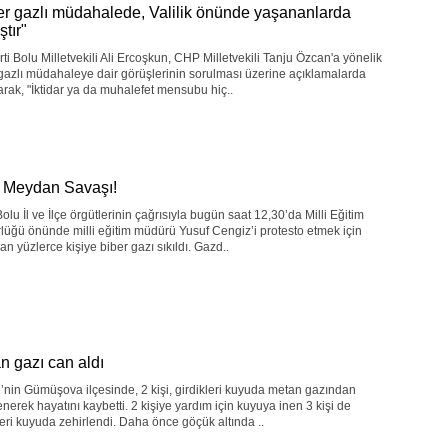
er gazlı müdahalede, Valilik önünde yaşananlarda
ştır"
ti Bolu Milletvekili Ali Ercoşkun, CHP Milletvekili Tanju Özcan'a yönelik
gazlı müdahaleye dair görüşlerinin sorulması üzerine açıklamalarda
rak, "İktidar ya da muhalefet mensubu hiç..
 Meydan Savaşı!
lu İl ve İlçe örgütlerinin çağrısıyla bugün saat 12,30’da Milli Eğitim
üğü önünde milli eğitim müdürü Yusuf Cengiz’i protesto etmek için
an yüzlerce kişiye biber gazı sıkıldı. Gazd..
n gazı can aldı
nin Gümüşova ilçesinde, 2 kişi, girdikleri kuyuda metan gazından
enerek hayatını kaybetti. 2 kişiye yardım için kuyuya inen 3 kişi de
leri kuyuda zehirlendi. Daha önce göçük altında ..