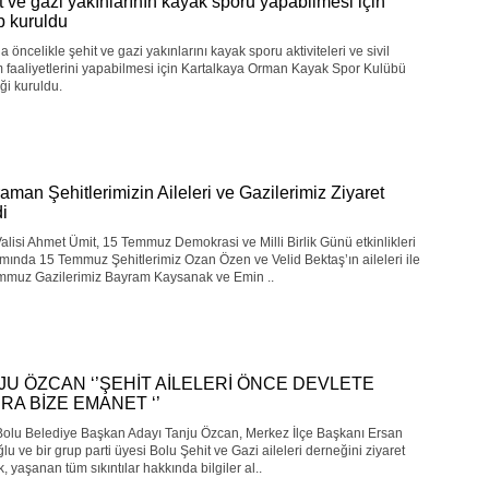
t ve gazi yakınlarının kayak sporu yapabilmesi için
p kuruldu
a öncelikle şehit ve gazi yakınlarını kayak sporu aktiviteleri ve sivil
 faaliyetlerini yapabilmesi için Kartalkaya Orman Kayak Spor Kulübü
ği kuruldu.
aman Şehitlerimizin Aileleri ve Gazilerimiz Ziyaret
di
alisi Ahmet Ümit, 15 Temmuz Demokrasi ve Milli Birlik Günü etkinlikleri
ında 15 Temmuz Şehitlerimiz Ozan Özen ve Velid Bektaş’ın aileleri ile
mmuz Gazilerimiz Bayram Kaysanak ve Emin ..
JU ÖZCAN ‘’ŞEHİT AİLELERİ ÖNCE DEVLETE
RA BİZE EMANET ‘’
olu Belediye Başkan Adayı Tanju Özcan, Merkez İlçe Başkanı Ersan
lu ve bir grup parti üyesi Bolu Şehit ve Gazi aileleri derneğini ziyaret
, yaşanan tüm sıkıntılar hakkında bilgiler al..