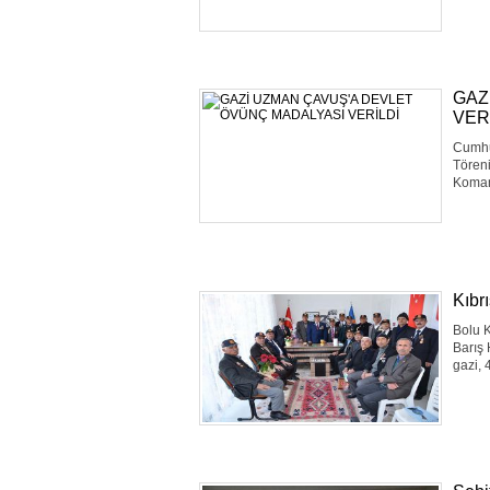
GAZ
VER
Cumhu
Töreni
Koman
Kıbrı
Bolu K
Barış 
gazi, 