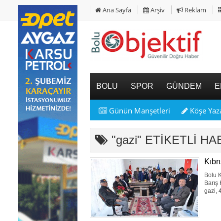
Ana Sayfa
Arşiv
Reklam
BOLU
SPOR
GÜNDEM
E
Günün Manşetleri
Köşe Yaza
"gazi" ETİKETLİ H
Kıbrı
Bolu K
Barış 
gazi, 