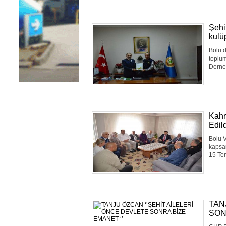
Şehi
kulü
Bolu’d
toplum
Derne
Kahr
Edil
Bolu V
kapsam
15 Te
TAN
SON