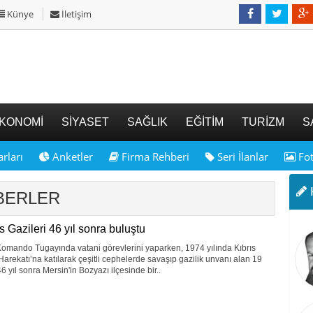
Künye
İletişim
KONOMİ
SİYASET
SAĞLIK
EĞİTİM
TURİZM
S
rları
Anketler
Firma Rehberi
Seri İlanlar
Fot
K
ABERLER
s Gazileri 46 yıl sonra buluştu
omando Tugayında vatani görevlerini yaparken, 1974 yılında Kıbrıs
Harekatı’na katılarak çeşitli cephelerde savaşıp gazilik unvanı alan 19
46 yıl sonra Mersin'in Bozyazı ilçesinde bir..