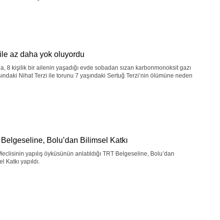
aile az daha yok oluyordu
a, 8 kişilik bir ailenin yaşadığı evde sobadan sızan karbonmonoksit gazı
ındaki Nihat Terzi ile torunu 7 yaşındaki Sertuğ Terzi’nin ölümüne neden
Belgeseline, Bolu’dan Bilimsel Katkı
eclisinin yapılış öyküsünün anlatıldığı TRT Belgeseline, Bolu’dan
el Katkı yapıldı.