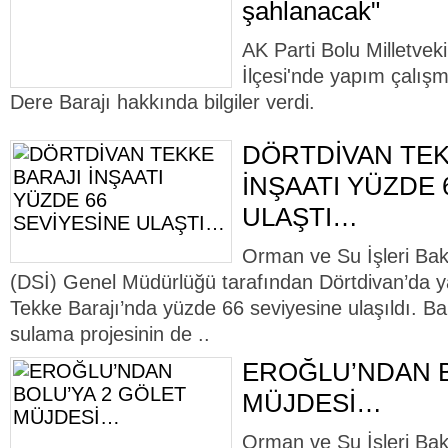
şahlanacak"
AK Parti Bolu Milletveki
İlçesi'nde yapım çalış
Dere Barajı hakkında bilgiler verdi.
DÖRTDİVAN TEK
İNŞAATI YÜZDE 
ULAŞTI…
Orman ve Su İşleri Baka
(DSİ) Genel Müdürlüğü tarafından Dörtdivan’da
Tekke Barajı’nda yüzde 66 seviyesine ulaşıldı. B
sulama projesinin de ..
EROĞLU’NDAN B
MÜJDESİ…
Orman ve Su İşleri Bak