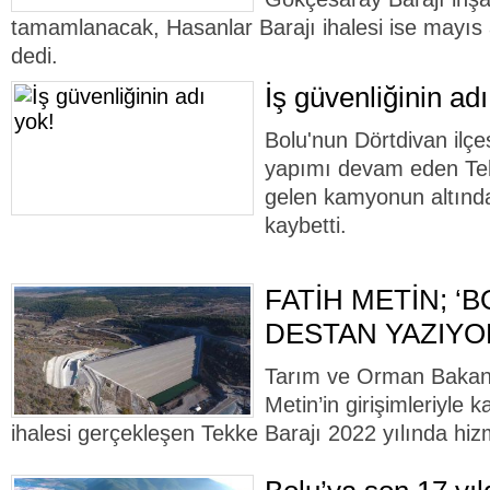
tamamlanacak, Hasanlar Barajı ihalesi ise mayıs
dedi.
İş güvenliğinin adı
Bolu'nun Dörtdivan ilç
yapımı devam eden Tekk
gelen kamyonun altında
kaybetti.
FATİH METİN; ‘B
DESTAN YAZIYO
Tarım ve Orman Bakan 
Metin’in girişimleriyle 
ihalesi gerçekleşen Tekke Barajı 2022 yılında hiz