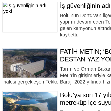
İş güvenliğinin adı
Bolu'nun Dörtdivan ilç
yapımı devam eden Tekk
gelen kamyonun altında
kaybetti.
FATİH METİN; ‘B
DESTAN YAZIYO
Tarım ve Orman Bakan 
Metin’in girişimleriyle 
ihalesi gerçekleşen Tekke Barajı 2022 yılında hiz
Bolu’ya son 17 yı
metreküp içe suyu