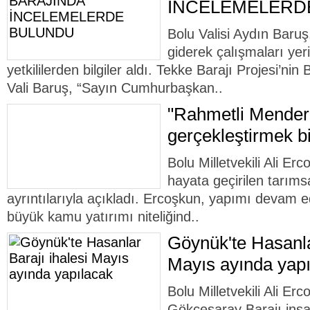
İNCELEMELERD
Bolu Valisi Aydın Baruş
giderek çalışmaları yer
yetkililerden bilgiler aldı. Tekke Barajı Projesi’nin 
Vali Baruş, “Sayın Cumhurbaşkan..
"Rahmetli Mendere
gerçekleştirmek b
Bolu Milletvekili Ali Erc
hayata geçirilen tarımsa
ayrıntılarıyla açıkladı. Ercoşkun, yapımı devam 
büyük kamu yatırımı niteliğind..
Göynük'te Hasanla
Mayıs ayında yap
Bolu Milletvekili Ali Er
Gökçesaray Barajı inşaa