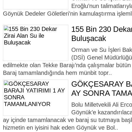
Eroğlu’nun talimatları
Göynük Dedeler Göletleri’nin kamulaştırma işleml
155 Bin 230 Dekar 
Buluşacak
Orman ve Su İşleri Baka
(DSİ) Genel Müdürlüğü 
edilmekte olan Tekke Barajı’nda çalışmalar bütün
Baraj tamamlandığında hem münbit topr..
GÖKÇESARAY BAR
AY SONRA TAM
Bolu Milletvekili Ali Er
Göynük’e kazandırılac
ay içinde tamamlanacak ve baraj su tutmaya başl
hizmetin en iyisini hak eden Göynük ve Bol..