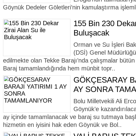
Göynük Dedeler Göletleri’nin kamulaştırma işleml
155 Bin 230 Dekar 
Buluşacak
Orman ve Su İşleri Baka
(DSİ) Genel Müdürlüğü 
edilmekte olan Tekke Barajı’nda çalışmalar bütün
Baraj tamamlandığında hem münbit topr..
GÖKÇESARAY BAR
AY SONRA TAM
Bolu Milletvekili Ali Er
Göynük’e kazandırılac
ay içinde tamamlanacak ve baraj su tutmaya başl
hizmetin en iyisini hak eden Göynük ve Bol..