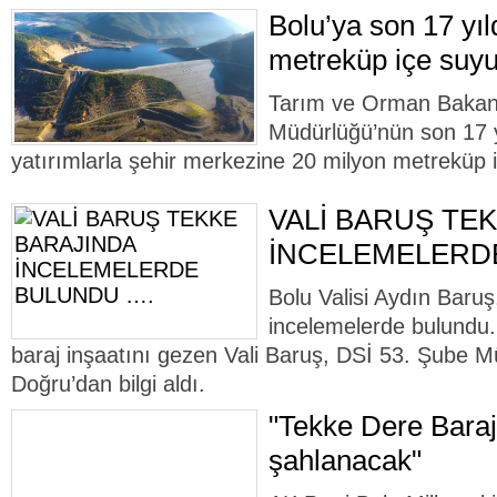
Bolu’ya son 17 yı
metreküp içe suyu
Tarım ve Orman Bakanlı
Müdürlüğü’nün son 17 yı
yatırımlarla şehir merkezine 20 milyon metreküp 
VALİ BARUŞ TE
İNCELEMELERD
Bolu Valisi Aydın Baru
incelemelerde bulundu
baraj inşaatını gezen Vali Baruş, DSİ 53. Şube M
Doğru’dan bilgi aldı.
"Tekke Dere Barajı
şahlanacak"