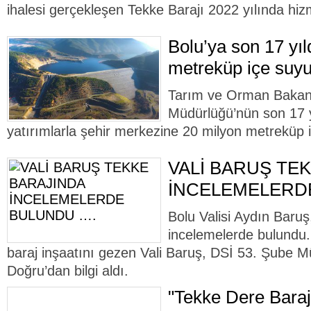
ihalesi gerçekleşen Tekke Barajı 2022 yılında hiz
Bolu’ya son 17 yı
metreküp içe suyu
Tarım ve Orman Bakanlı
Müdürlüğü’nün son 17 yı
yatırımlarla şehir merkezine 20 milyon metreküp 
VALİ BARUŞ TE
İNCELEMELERD
Bolu Valisi Aydın Baru
incelemelerde bulundu
baraj inşaatını gezen Vali Baruş, DSİ 53. Şube M
Doğru’dan bilgi aldı.
"Tekke Dere Barajı