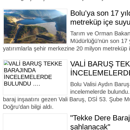
Bolu’ya son 17 yı
metreküp içe suyu
Tarım ve Orman Bakanlı
Müdürlüğü’nün son 17 yı
yatırımlarla şehir merkezine 20 milyon metreküp 
VALİ BARUŞ TE
İNCELEMELERD
Bolu Valisi Aydın Baru
incelemelerde bulundu
baraj inşaatını gezen Vali Baruş, DSİ 53. Şube M
Doğru’dan bilgi aldı.
"Tekke Dere Barajı
şahlanacak"