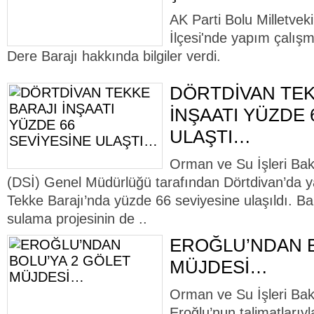
AK Parti Bolu Milletveki
İlçesi'nde yapım çalış
Dere Barajı hakkında bilgiler verdi.
DÖRTDİVAN TEK
İNŞAATI YÜZDE 
ULAŞTI…
Orman ve Su İşleri Baka
(DSİ) Genel Müdürlüğü tarafından Dörtdivan’da
Tekke Barajı’nda yüzde 66 seviyesine ulaşıldı. B
sulama projesinin de ..
EROĞLU’NDAN B
MÜJDESİ…
Orman ve Su İşleri Bak
Eroğlu’nun talimatları