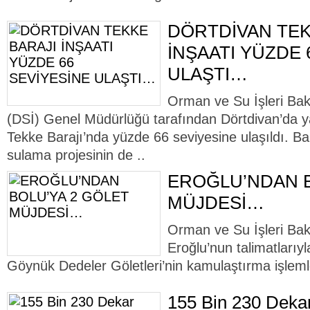
DÖRTDİVAN TEK
İNŞAATI YÜZDE 
ULAŞTI…
Orman ve Su İşleri Baka
(DSİ) Genel Müdürlüğü tarafından Dörtdivan’da
Tekke Barajı’nda yüzde 66 seviyesine ulaşıldı. B
sulama projesinin de ..
EROĞLU’NDAN B
MÜJDESİ…
Orman ve Su İşleri Bak
Eroğlu’nun talimatları
Göynük Dedeler Göletleri’nin kamulaştırma işleml
155 Bin 230 Dekar 