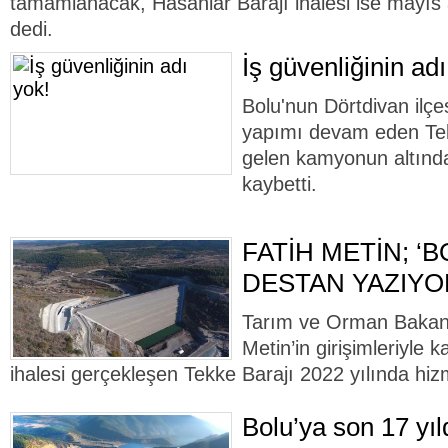
tamamlanacak, Hasanlar Barajı ihalesi ise mayıs
dedi.
İş güvenliğinin adı
Bolu'nun Dörtdivan ilç
yapımı devam eden Tekk
gelen kamyonun altında
kaybetti.
FATİH METİN; ‘B
DESTAN YAZIYO
Tarım ve Orman Bakan 
Metin’in girişimleriyle 
ihalesi gerçekleşen Tekke Barajı 2022 yılında hiz
Bolu’ya son 17 yı