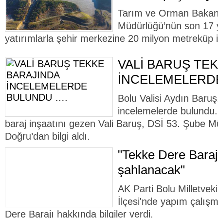
Tarım ve Orman Bakanlı
Müdürlüğü’nün son 17 yı
yatırımlarla şehir merkezine 20 milyon metreküp 
VALİ BARUŞ TE
İNCELEMELERD
Bolu Valisi Aydın Baru
incelemelerde bulundu
baraj inşaatını gezen Vali Baruş, DSİ 53. Şube M
Doğru’dan bilgi aldı.
"Tekke Dere Barajı
şahlanacak"
AK Parti Bolu Milletveki
İlçesi'nde yapım çalış
Dere Barajı hakkında bilgiler verdi.