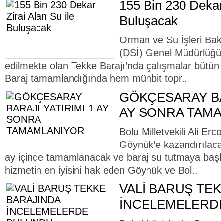
155 Bin 230 Dekar 
Buluşacak
Orman ve Su İşleri Baka
(DSİ) Genel Müdürlüğü 
edilmekte olan Tekke Barajı’nda çalışmalar bütün
Baraj tamamlandığında hem münbit topr..
GÖKÇESARAY BAR
AY SONRA TAM
Bolu Milletvekili Ali Er
Göynük’e kazandırılac
ay içinde tamamlanacak ve baraj su tutmaya başl
hizmetin en iyisini hak eden Göynük ve Bol..
VALİ BARUŞ TE
İNCELEMELERD