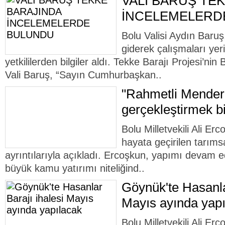
VALİ BARUŞ TE
İNCELEMELERD
Bolu Valisi Aydın Baruş
giderek çalışmaları yer
yetkililerden bilgiler aldı. Tekke Barajı Projesi’nin 
Vali Baruş, “Sayın Cumhurbaşkan..
"Rahmetli Mendere
gerçekleştirmek b
Bolu Milletvekili Ali Erc
hayata geçirilen tarımsa
ayrıntılarıyla açıkladı. Ercoşkun, yapımı devam 
büyük kamu yatırımı niteliğind..
Göynük'te Hasanla
Mayıs ayında yap
Bolu Milletvekili Ali Er