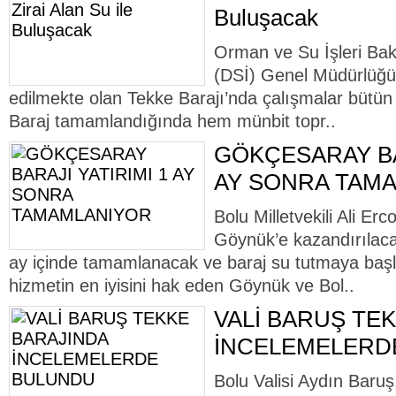
Buluşacak
Orman ve Su İşleri Baka
(DSİ) Genel Müdürlüğü 
edilmekte olan Tekke Barajı’nda çalışmalar bütün
Baraj tamamlandığında hem münbit topr..
GÖKÇESARAY BAR
AY SONRA TAM
Bolu Milletvekili Ali Er
Göynük’e kazandırılac
ay içinde tamamlanacak ve baraj su tutmaya başl
hizmetin en iyisini hak eden Göynük ve Bol..
VALİ BARUŞ TE
İNCELEMELERD
Bolu Valisi Aydın Baruş