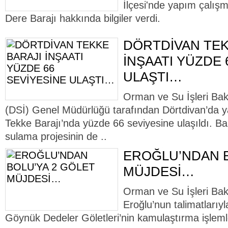
İlçesi'nde yapım çalış
Dere Barajı hakkında bilgiler verdi.
DÖRTDİVAN TEK
İNŞAATI YÜZDE 
ULAŞTI…
Orman ve Su İşleri Baka
(DSİ) Genel Müdürlüğü tarafından Dörtdivan’da
Tekke Barajı’nda yüzde 66 seviyesine ulaşıldı. B
sulama projesinin de ..
EROĞLU’NDAN B
MÜJDESİ…
Orman ve Su İşleri Bak
Eroğlu’nun talimatları
Göynük Dedeler Göletleri’nin kamulaştırma işleml