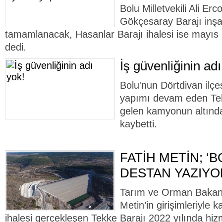
Bolu Milletvekili Ali Er
Gökçesaray Barajı inşaa
tamamlanacak, Hasanlar Barajı ihalesi ise mayıs
dedi.
İş güvenliğinin adı
Bolu'nun Dörtdivan ilç
yapımı devam eden Tekk
gelen kamyonun altında
kaybetti.
FATİH METİN; ‘B
DESTAN YAZIYO
Tarım ve Orman Bakan 
Metin’in girişimleriyle 
ihalesi gerçekleşen Tekke Barajı 2022 yılında hiz