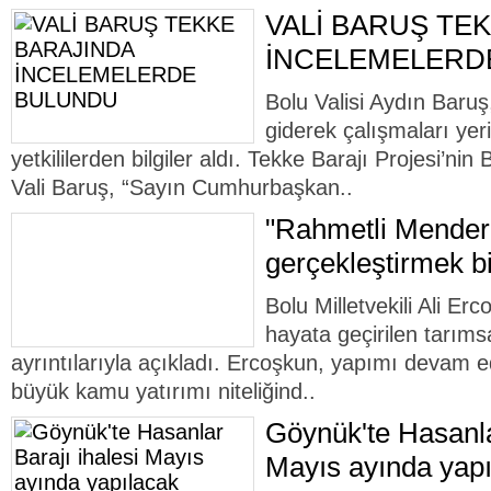
VALİ BARUŞ TE
İNCELEMELERD
Bolu Valisi Aydın Baruş
giderek çalışmaları yer
yetkililerden bilgiler aldı. Tekke Barajı Projesi’nin 
Vali Baruş, “Sayın Cumhurbaşkan..
"Rahmetli Mendere
gerçekleştirmek b
Bolu Milletvekili Ali Erc
hayata geçirilen tarımsa
ayrıntılarıyla açıkladı. Ercoşkun, yapımı devam 
büyük kamu yatırımı niteliğind..
Göynük'te Hasanla
Mayıs ayında yap