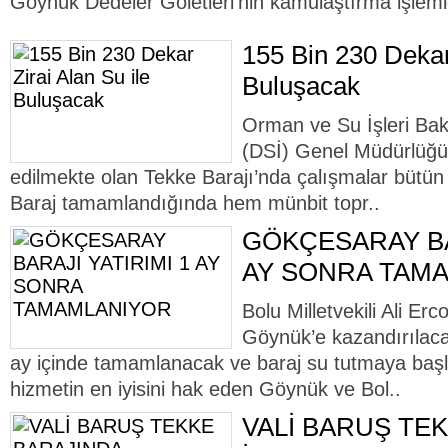
Göynük Dedeler Göletleri’nin kamulaştırma işleml
155 Bin 230 Dekar 
Buluşacak
Orman ve Su İşleri Baka
(DSİ) Genel Müdürlüğü 
edilmekte olan Tekke Barajı’nda çalışmalar bütün
Baraj tamamlandığında hem münbit topr..
GÖKÇESARAY BAR
AY SONRA TAM
Bolu Milletvekili Ali Er
Göynük’e kazandırılac
ay içinde tamamlanacak ve baraj su tutmaya başl
hizmetin en iyisini hak eden Göynük ve Bol..
VALİ BARUŞ TE