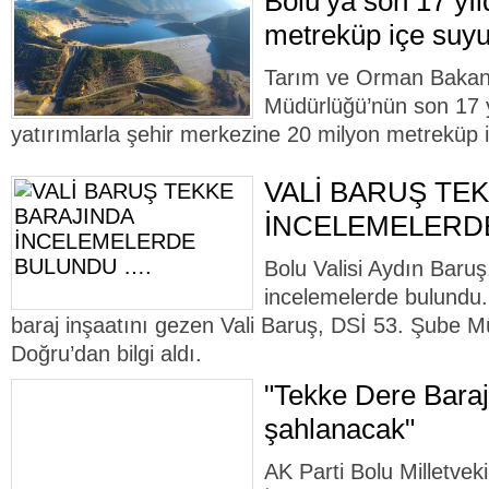
Bolu’ya son 17 yı
metreküp içe suyu
Tarım ve Orman Bakanlı
Müdürlüğü’nün son 17 yı
yatırımlarla şehir merkezine 20 milyon metreküp 
VALİ BARUŞ TE
İNCELEMELERD
Bolu Valisi Aydın Baru
incelemelerde bulundu
baraj inşaatını gezen Vali Baruş, DSİ 53. Şube M
Doğru’dan bilgi aldı.
"Tekke Dere Barajı
şahlanacak"
AK Parti Bolu Milletveki