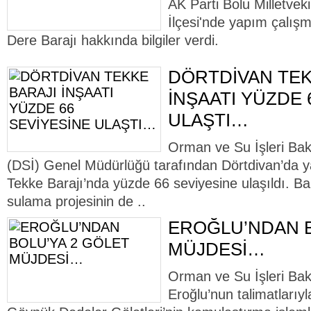
AK Parti Bolu Milletveki
İlçesi'nde yapım çalış
Dere Barajı hakkında bilgiler verdi.
DÖRTDİVAN TEK
İNŞAATI YÜZDE 
ULAŞTI…
Orman ve Su İşleri Baka
(DSİ) Genel Müdürlüğü tarafından Dörtdivan’da
Tekke Barajı’nda yüzde 66 seviyesine ulaşıldı. B
sulama projesinin de ..
EROĞLU’NDAN B
MÜJDESİ…
Orman ve Su İşleri Bak
Eroğlu’nun talimatları