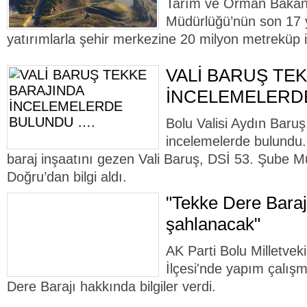
Tarım ve Orman Bakanlı
Müdürlüğü’nün son 17 yı
yatırımlarla şehir merkezine 20 milyon metreküp 
VALİ BARUŞ TE
İNCELEMELERD
Bolu Valisi Aydın Baru
incelemelerde bulundu
baraj inşaatını gezen Vali Baruş, DSİ 53. Şube M
Doğru’dan bilgi aldı.
"Tekke Dere Barajı
şahlanacak"
AK Parti Bolu Milletveki
İlçesi'nde yapım çalış
Dere Barajı hakkında bilgiler verdi.