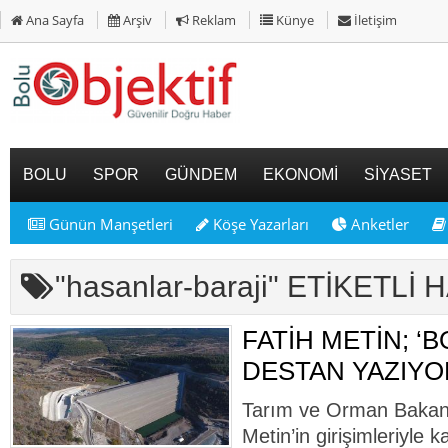
Ana Sayfa
Arşiv
Reklam
Künye
İletişim
BOLU
SPOR
GÜNDEM
EKONOMİ
SİYASET
Günün Manşetleri
Köşe Yazarları
Anketler
"hasanlar-baraji" ETİKETL
FATİH METİN; ‘B
DESTAN YAZIYO
Tarım ve Orman Bakan 
Metin’in girişimleriyle 