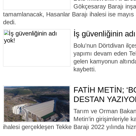
Gökçesaray Barajı inşaa
tamamlanacak, Hasanlar Barajı ihalesi ise mayıs
dedi.
İş güvenliğinin adı
Bolu'nun Dörtdivan ilç
yapımı devam eden Tekk
gelen kamyonun altında
kaybetti.
FATİH METİN; ‘B
DESTAN YAZIYO
Tarım ve Orman Bakan 
Metin’in girişimleriyle 
ihalesi gerçekleşen Tekke Barajı 2022 yılında hiz