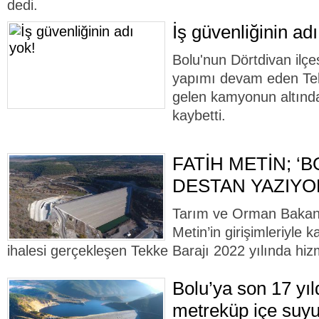
dedi.
İş güvenliğinin adı
Bolu'nun Dörtdivan ilç
yapımı devam eden Tekk
gelen kamyonun altında
kaybetti.
FATİH METİN; ‘B
DESTAN YAZIYO
Tarım ve Orman Bakan 
Metin’in girişimleriyle 
ihalesi gerçekleşen Tekke Barajı 2022 yılında hiz
Bolu’ya son 17 yı
metreküp içe suyu