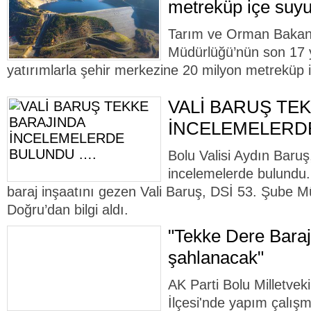
metreküp içe suyu
Tarım ve Orman Bakanlı
Müdürlüğü’nün son 17 yı
yatırımlarla şehir merkezine 20 milyon metreküp 
VALİ BARUŞ TE
İNCELEMELERD
Bolu Valisi Aydın Baru
incelemelerde bulundu
baraj inşaatını gezen Vali Baruş, DSİ 53. Şube M
Doğru’dan bilgi aldı.
"Tekke Dere Barajı
şahlanacak"
AK Parti Bolu Milletveki
İlçesi'nde yapım çalış