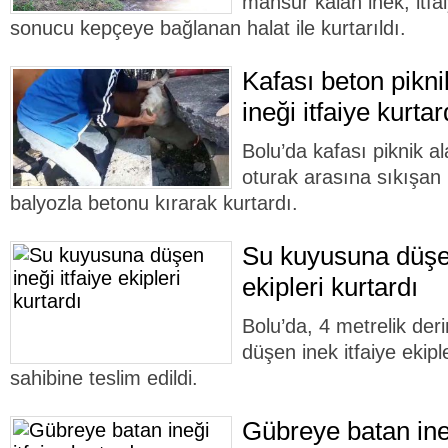
mahsur kalan inek, itfai
sonucu kepçeye bağlanan halat ile kurtarıldı.
Kafası beton pikn
ineği itfaiye kurtar
Bolu’da kafası piknik a
oturak arasına sıkışan in
balyozla betonu kırarak kurtardı.
Su kuyusuna düşen
ekipleri kurtardı
Bolu’da, 4 metrelik der
düşen inek itfaiye ekipl
sahibine teslim edildi.
Gübreye batan ineğ