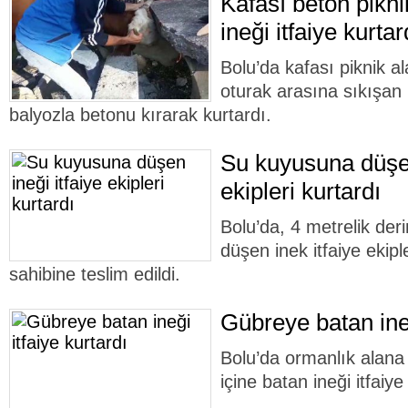
Kafası beton pikn
ineği itfaiye kurtar
Bolu’da kafası piknik a
oturak arasına sıkışan in
balyozla betonu kırarak kurtardı.
Su kuyusuna düşen
ekipleri kurtardı
Bolu’da, 4 metrelik der
düşen inek itfaiye ekipl
sahibine teslim edildi.
Gübreye batan ineğ
Bolu’da ormanlık alana 
içine batan ineği itfaiye