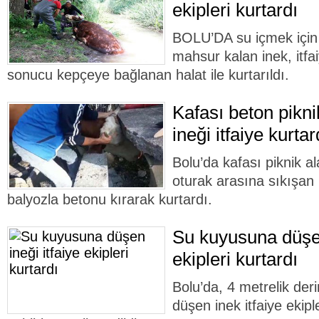
ekipleri kurtardı
BOLU’DA su içmek için 
mahsur kalan inek, itfai
sonucu kepçeye bağlanan halat ile kurtarıldı.
Kafası beton pikn
ineği itfaiye kurtar
Bolu’da kafası piknik a
oturak arasına sıkışan in
balyozla betonu kırarak kurtardı.
Su kuyusuna düşen
ekipleri kurtardı
Bolu’da, 4 metrelik der
düşen inek itfaiye ekipl