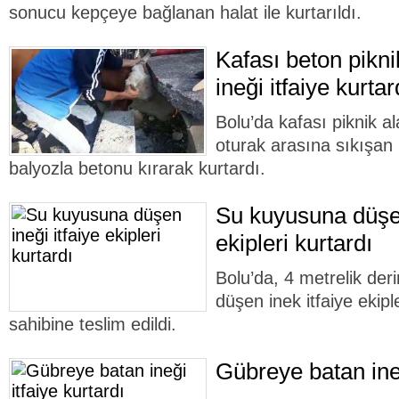
sonucu kepçeye bağlanan halat ile kurtarıldı.
Kafası beton pikn
ineği itfaiye kurtar
Bolu’da kafası piknik a
oturak arasına sıkışan in
balyozla betonu kırarak kurtardı.
Su kuyusuna düşen
ekipleri kurtardı
Bolu’da, 4 metrelik der
düşen inek itfaiye ekipl
sahibine teslim edildi.
Gübreye batan ineğ