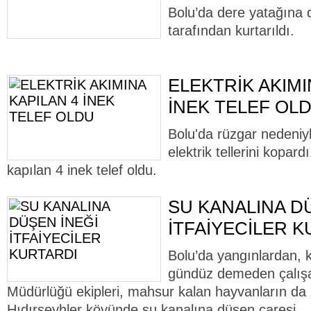
Bolu’da dere yatağına dü
tarafından kurtarıldı.
ELEKTRİK AKIMI
İNEK TELEF OL
Bolu'da rüzgar nedeniy
elektrik tellerini kopard
kapılan 4 inek telef oldu.
SU KANALINA D
İTFAİYECİLER 
Bolu’da yangınlardan, 
gündüz demeden çalışan
Müdürlüğü ekipleri, mahsur kalan hayvanların da 
Hıdırşeyhler köyünde su kanalına düşen çaresi..