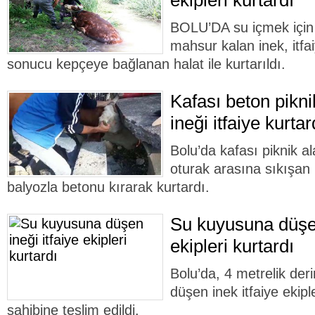
ekipleri kurtardı
BOLU’DA su içmek için 
mahsur kalan inek, itfai
sonucu kepçeye bağlanan halat ile kurtarıldı.
Kafası beton pikn
ineği itfaiye kurtar
Bolu’da kafası piknik a
oturak arasına sıkışan in
balyozla betonu kırarak kurtardı.
Su kuyusuna düşen
ekipleri kurtardı
Bolu’da, 4 metrelik der
düşen inek itfaiye ekipl
sahibine teslim edildi.