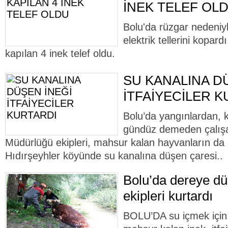
İNEK TELEF OL
Bolu'da rüzgar nedeniy
elektrik tellerini kopard
kapılan 4 inek telef oldu.
SU KANALINA D
İTFAİYECİLER 
Bolu’da yangınlardan, 
gündüz demeden çalışan
Müdürlüğü ekipleri, mahsur kalan hayvanların da 
Hıdırşeyhler köyünde su kanalına düşen çaresi..
Bolu’da dereye düş
ekipleri kurtardı
BOLU’DA su içmek için 