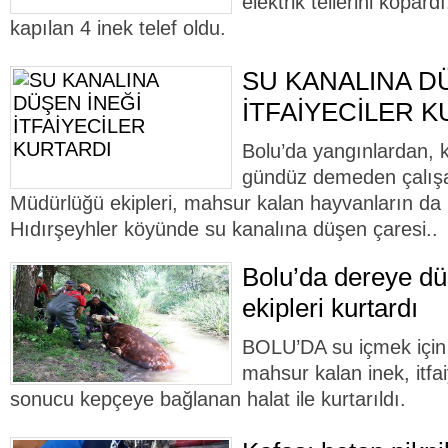
elektrik tellerini kopard
kapılan 4 inek telef oldu.
SU KANALINA D
İTFAİYECİLER 
Bolu’da yangınlardan, 
gündüz demeden çalışan
Müdürlüğü ekipleri, mahsur kalan hayvanların da 
Hıdırşeyhler köyünde su kanalına düşen çaresi..
Bolu’da dereye düş
ekipleri kurtardı
BOLU’DA su içmek için 
mahsur kalan inek, itfai
sonucu kepçeye bağlanan halat ile kurtarıldı.