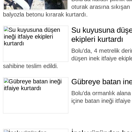
oturak arasına sıkışan in
balyozla betonu kırarak kurtardı.
Su kuyusuna düşen
ekipleri kurtardı
Bolu’da, 4 metrelik der
düşen inek itfaiye ekipl
sahibine teslim edildi.
Gübreye batan ineğ
Bolu’da ormanlık alana 
içine batan ineği itfaiye