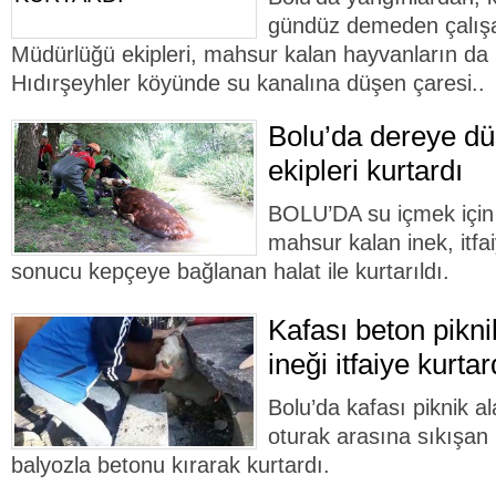
gündüz demeden çalışan
Müdürlüğü ekipleri, mahsur kalan hayvanların da 
Hıdırşeyhler köyünde su kanalına düşen çaresi..
Bolu’da dereye düş
ekipleri kurtardı
BOLU’DA su içmek için 
mahsur kalan inek, itfai
sonucu kepçeye bağlanan halat ile kurtarıldı.
Kafası beton pikn
ineği itfaiye kurtar
Bolu’da kafası piknik a
oturak arasına sıkışan in
balyozla betonu kırarak kurtardı.