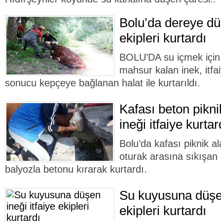
Bolu’da dereye düş
ekipleri kurtardı
BOLU’DA su içmek için 
mahsur kalan inek, itfai
sonucu kepçeye bağlanan halat ile kurtarıldı.
Kafası beton pikn
ineği itfaiye kurtar
Bolu’da kafası piknik a
oturak arasına sıkışan in
balyozla betonu kırarak kurtardı.
Su kuyusuna düşen
ekipleri kurtardı