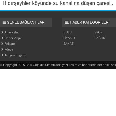
Hıdırşeyhler köyünde su kanalına düşen çaresi..
GENEL BAĞLANTILAR
HABER KATEGORİLERİ
Anasayfa
BOLU
SPOR
Haber Arşivi
SİYASET
SAĞLIK
Reklam
SANAT
Künye
İletişim Bilgileri
© Copyright 2015 Bolu Objektif. Sitemizdeki yazı, resim ve haberlerin her hakkı sak