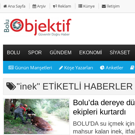
Ana Sayfa
Arşiv
Reklam
Künye
İletişim
BOLU
SPOR
GÜNDEM
EKONOMİ
SİYASET
Günün Manşetleri
Köşe Yazarları
Anketler
"inek" ETİKETLİ HABERLER
Bolu’da dereye düş
ekipleri kurtardı
BOLU’DA su içmek için 
mahsur kalan inek, itfai