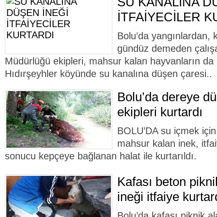
SU KANALINA D
İTFAİYECİLER 
Bolu’da yangınlardan, 
gündüz demeden çalışan
Müdürlüğü ekipleri, mahsur kalan hayvanların da 
Hıdırşeyhler köyünde su kanalına düşen çaresi..
Bolu’da dereye düş
ekipleri kurtardı
BOLU’DA su içmek için 
mahsur kalan inek, itfai
sonucu kepçeye bağlanan halat ile kurtarıldı.
Kafası beton pikn
ineği itfaiye kurtar
Bolu’da kafası piknik a