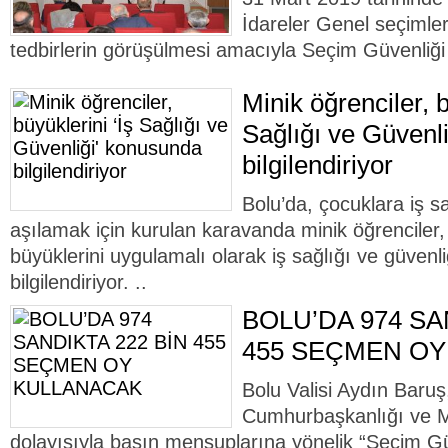
İdareler Genel seçimleri 
tedbirlerin görüşülmesi amacıyla Seçim Güvenliği 
Minik öğrenciler, b
Sağlığı ve Güvenl
bilgilendiriyor
Bolu’da, çocuklara iş sağ
aşılamak için kurulan karavanda minik öğrenciler,
büyüklerini uygulamalı olarak iş sağlığı ve güven
bilgilendiriyor. ..
BOLU’DA 974 SA
455 SEÇMEN O
Bolu Valisi Aydın Baru
Cumhurbaşkanlığı ve Mil
dolayısıyla basın mensuplarına yönelik “Seçim Gü