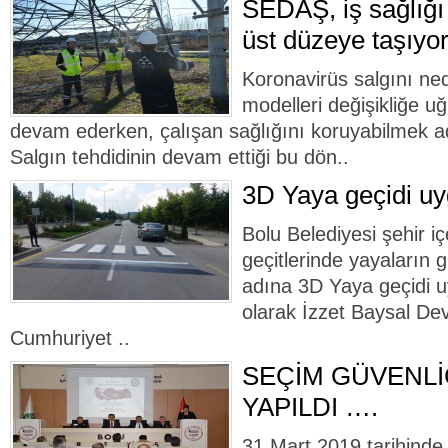
SEDAŞ, iş sağlığı 
üst düzeye taşıyo
Koronavirüs salgını ne
modelleri değişikliğe uğ
devam ederken, çalışan sağlığını koruyabilmek ad
Salgın tehdidinin devam ettiği bu dön..
3D Yaya geçidi uy
Bolu Belediyesi şehir i
geçitlerinde yayaların g
adına 3D Yaya geçidi u
olarak İzzet Baysal Dev
Cumhuriyet ..
SEÇİM GÜVENLİ
YAPILDI ….
31 Mart 2019 tarihinde 