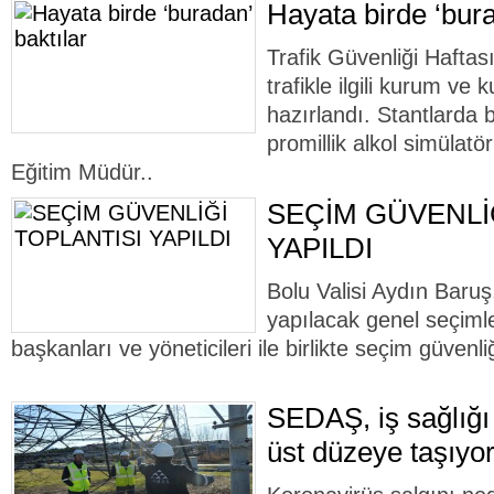
Hayata birde ‘bura
Trafik Güvenliği Haftas
trafikle ilgili kurum ve 
hazırlandı. Stantlarda
promillik alkol simülatör
Eğitim Müdür..
SEÇİM GÜVENLİ
YAPILDI
Bolu Valisi Aydın Baruş
yapılacak genel seçimler
başkanları ve yöneticileri ile birlikte seçim güvenliğ
SEDAŞ, iş sağlığı 
üst düzeye taşıyo