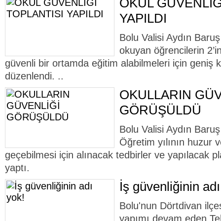
OKUL GÜVENLİĞ
YAPILDI
Bolu Valisi Aydın Baruş
okuyan öğrencilerin 2’
güvenli bir ortamda eğitim alabilmeleri için geniş ka
düzenlendi. ..
OKULLARIN GÜV
GÖRÜŞÜLDÜ
Bolu Valisi Aydın Baru
Öğretim yılının huzur v
geçebilmesi için alınacak tedbirler ve yapılacak plan
yaptı.
İş güvenliğinin adı
Bolu'nun Dörtdivan ilç
yapımı devam eden Tekk