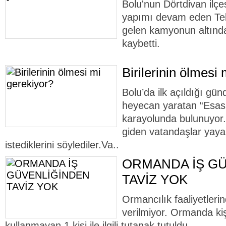
Bolu'nun Dörtdivan ilç
yapımı devam eden Tekk
gelen kamyonun altında
kaybetti.
Birilerinin ölmesi
Bolu’da ilk açıldığı gü
heyecan yaratan “Esas
karayolunda bulunuyor.
giden vatandaşlar yaya 
istediklerini söylediler.Va..
ORMANDA İŞ G
TAVİZ YOK
Ormancılık faaliyetleri
verilmiyor. Ormanda ki
kullanmayan 1 kişi ile ilgili tutanak tutuldu.