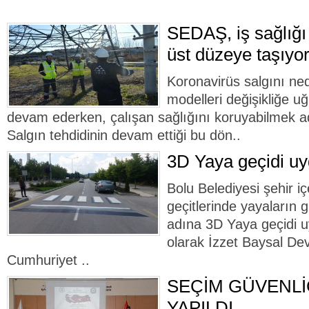
SEDAŞ, iş sağlığı 
üst düzeye taşıyo
Koronavirüs salgını ne
modelleri değişikliğe uğ
devam ederken, çalışan sağlığını koruyabilmek ad
Salgın tehdidinin devam ettiği bu dön..
3D Yaya geçidi uy
Bolu Belediyesi şehir i
geçitlerinde yayaların g
adına 3D Yaya geçidi u
olarak İzzet Baysal Dev
Cumhuriyet ..
SEÇİM GÜVENLİ
YAPILDI ….