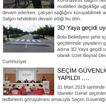
Koronavirüs salgını ne
modelleri değişikliğe uğ
devam ederken, çalışan sağlığını koruyabilmek ad
Salgın tehdidinin devam ettiği bu dön..
3D Yaya geçidi uy
Bolu Belediyesi şehir i
geçitlerinde yayaların g
adına 3D Yaya geçidi u
olarak İzzet Baysal Dev
Cumhuriyet ..
SEÇİM GÜVENLİ
YAPILDI ….
31 Mart 2019 tarihinde 
İdareler Genel seçimleri 
tedbirlerin görüşülmesi amacıyla Seçim Güvenliği 