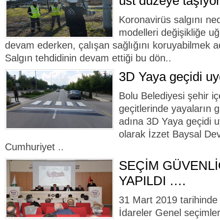
üst düzeye taşıyo
Koronavirüs salgını ne
modelleri değişikliğe uğ
devam ederken, çalışan sağlığını koruyabilmek ad
Salgın tehdidinin devam ettiği bu dön..
3D Yaya geçidi uy
Bolu Belediyesi şehir i
geçitlerinde yayaların g
adına 3D Yaya geçidi u
olarak İzzet Baysal Dev
Cumhuriyet ..
SEÇİM GÜVENLİ
YAPILDI ….
31 Mart 2019 tarihinde 
İdareler Genel seçimleri 