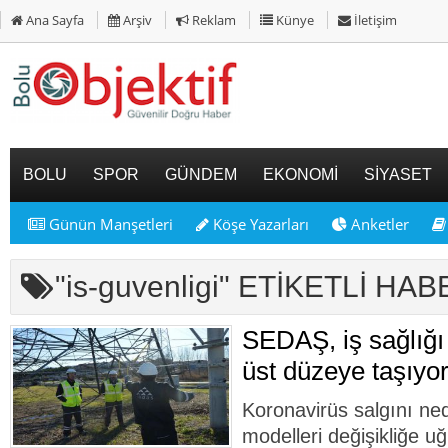
Ana Sayfa
Arşiv
Reklam
Künye
İletişim
BOLU
SPOR
GÜNDEM
EKONOMİ
SİYASET
Günün Manşetleri
Köşe Yazarları
Anketler
"is-guvenligi" ETİKETLİ HA
SEDAŞ, iş sağlığı 
üst düzeye taşıyo
Koronavirüs salgını ne
modelleri değişikliğe uğ