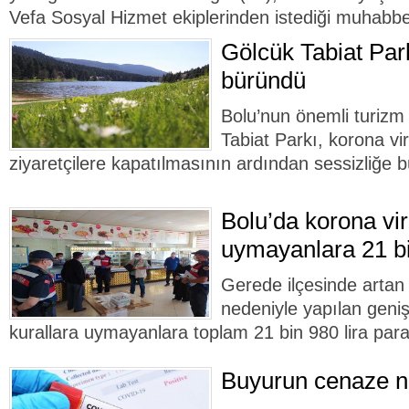
Vefa Sosyal Hizmet ekiplerinden istediği muhabbet
Gölcük Tabiat Park
büründü
Bolu’nun önemli turizm
Tabiat Parkı, korona vi
ziyaretçilere kapatılmasının ardından sessizliğe 
Bolu’da korona vir
uymayanlara 21 bi
Gerede ilçesinde artan 
nedeniyle yapılan geni
kurallara uymayanlara toplam 21 bin 980 lira para 
Buyurun cenaze 