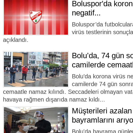
Boluspor'da korona
negatif...
Boluspor’da futbolcular
virüs testlerinin sonuçla
açıklandı.
Bolu’da, 74 gün so
camilerde cemaatl
Bolu’da korona virüs ne
camilerde 74 gün sonra
cemaatle namaz kılındı. Seccadeleri olmayan vat
havaya rağmen dışarıda namaz kıldı...
Müşterileri azalan
bayramlarını arıyo
Bolu'da bayrama günler