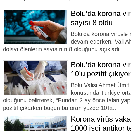
Bolu’da korona vir
sayısı 8 oldu
Bolu’da korona virüsle
devam ederken, Vali Ah
dolayı ölenlerin sayısının 8 olduğunu açıkladı.
Bolu’da korona vir
10’u pozitif çıkıyor
Bolu Valisi Ahmet Ümit,
konusunda Türkiye orta
olduğunu belirterek, “Bundan 2 ay önce falan yapıl
pozitif çıkarken bugün bu oran yüzde 10’la..
Korona virüs vaka
1000 işçi antikor t