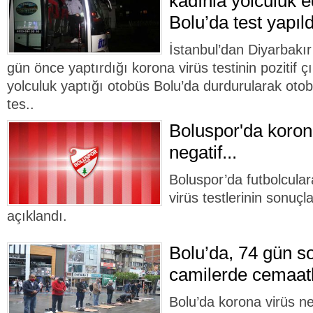
kadınla yolculuk e
Bolu’da test yapıld
İstanbul’dan Diyarbakı
gün önce yaptırdığı korona virüs testinin pozitif ç
yolculuk yaptığı otobüs Bolu’da durdurularak otob
tes..
Boluspor'da korona
negatif...
Boluspor’da futbolcular
virüs testlerinin sonuçla
açıklandı.
Bolu’da, 74 gün so
camilerde cemaatl
Bolu’da korona virüs ne