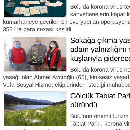
Bolu'da korona virüs t
kahvehanelerin kapatı
kumarhaneye çevrilen bir eve yapılan operasyond
352 lira para cezası kesildi.
Sokağa çıkma yasa
adam yalnızlığını
kuşlarıyla giderec
Bolu’da korona virüs n
yasağı olan Ahmet Avcıoğlu (65), kimsesiz yaşadığ
Vefa Sosyal Hizmet ekiplerinden istediği muhabbet
Gölcük Tabiat Park
büründü
Bolu’nun önemli turizm
Tabiat Parkı, korona vi