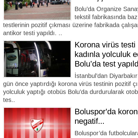
Bolu’da Organize Sanay
tekstil fabrikasında baz
testlerinin pozitif çıkması üzerine fabrikada çalış
antikor testi yapıldı. ..
Korona virüs testi 
kadınla yolculuk e
Bolu’da test yapıld
İstanbul’dan Diyarbakı
gün önce yaptırdığı korona virüs testinin pozitif ç
yolculuk yaptığı otobüs Bolu’da durdurularak otob
tes..
Boluspor'da korona
negatif...
Boluspor’da futbolcular