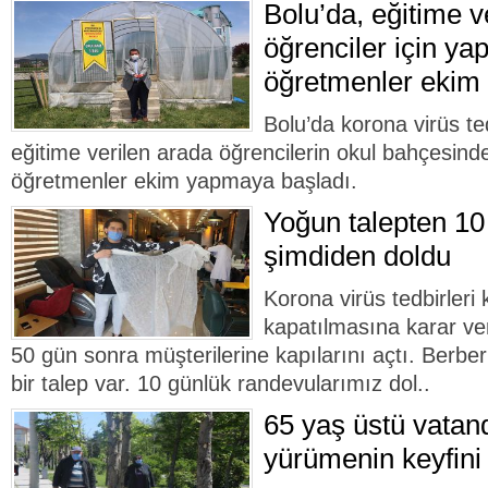
Bolu’da, eğitime v
öğrenciler için ya
öğretmenler ekim 
Bolu’da korona virüs t
eğitime verilen arada öğrencilerin okul bahçesin
öğretmenler ekim yapmaya başladı.
Yoğun talepten 10
şimdiden doldu
Korona virüs tedbirler
kapatılmasına karar ver
50 gün sonra müşterilerine kapılarını açtı. Berbe
bir talep var. 10 günlük randevularımız dol..
65 yaş üstü vatan
yürümenin keyfini