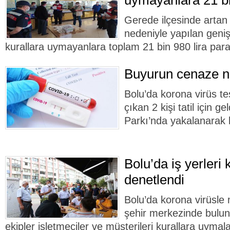
uymayanlara 21 bi
Gerede ilçesinde artan 
nedeniyle yapılan geni
kurallara uymayanlara toplam 21 bin 980 lira para 
Buyurun cenaze 
Bolu’da korona virüs tes
çıkan 2 kişi tatil için g
Parkı’nda yakalanarak 
Bolu’da iş yerleri
denetlendi
Bolu’da korona virüsl
şehir merkezinde buluna
ekipler işletmeciler ve müşterileri kurallara uyma