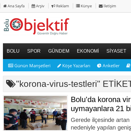
Ana Sayfa
Arşiv
Reklam
Künye
İletişim
BOLU
SPOR
GÜNDEM
EKONOMİ
SİYASET
Günün Manşetleri
Köşe Yazarları
Anketler
"korona-virus-testleri" ETİ
Bolu’da korona vir
uymayanlara 21 bi
Gerede ilçesinde artan 
nedeniyle yapılan geni