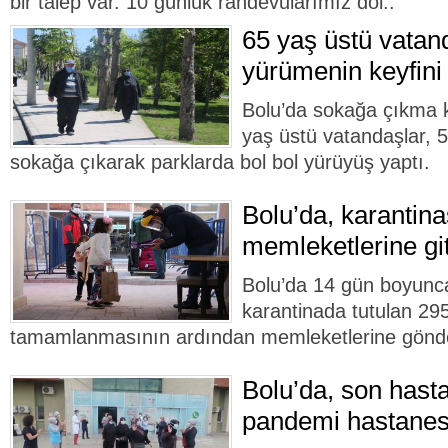
bir talep var. 10 günlük randevularımız dol..
65 yaş üstü vatan
yürümenin keyfini
Bolu’da sokağa çıkma kı
yaş üstü vatandaşlar, 5
sokağa çıkarak parklarda bol bol yürüyüş yaptı.
Bolu’da, karantina
memleketlerine git
Bolu’da 14 gün boyunc
karantinada tutulan 295 
tamamlanmasının ardından memleketlerine gönder
Bolu’da, son hasta
pandemi hastanes