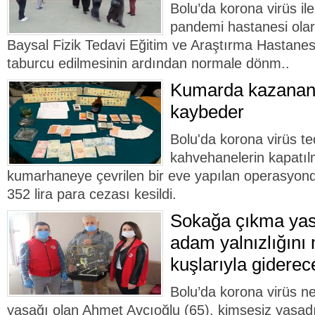
Bolu’da korona virüs i
pandemi hastanesi olar
Baysal Fizik Tedavi Eğitim ve Araştırma Hastanes
taburcu edilmesinin ardından normale dönm..
Kumarda kazanan 
kaybeder
Bolu'da korona virüs t
kahvehanelerin kapatı
kumarhaneye çevrilen bir eve yapılan operasyond
352 lira para cezası kesildi.
Sokağa çıkma yasa
adam yalnızlığını
kuşlarıyla giderec
Bolu’da korona virüs n
yasağı olan Ahmet Avcıoğlu (65), kimsesiz yaşadığ