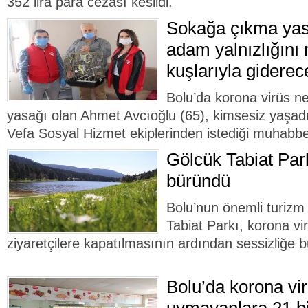
352 lira para cezası kesildi.
Sokağa çıkma yasa
adam yalnızlığını
kuşlarıyla giderec
Bolu’da korona virüs n
yasağı olan Ahmet Avcıoğlu (65), kimsesiz yaşadığ
Vefa Sosyal Hizmet ekiplerinden istediği muhabbet
Gölcük Tabiat Park
büründü
Bolu’nun önemli turizm
Tabiat Parkı, korona vi
ziyaretçilere kapatılmasının ardından sessizliğe 
Bolu’da korona vir