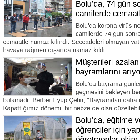
Bolu’da, 74 gün so
camilerde cemaatl
Bolu’da korona virüs ne
camilerde 74 gün sonra
cemaatle namaz kılındı. Seccadeleri olmayan vat
havaya rağmen dışarıda namaz kıldı...
Müşterileri azalan
bayramlarını arıyo
Bolu'da bayrama günler
geçmesini bekleyen ber
bulamadı. Berber Eyüp Çetin, “Bayramdan daha 
Kapattığımız dönemi, bir nebze de olsa düzeltebili
Bolu’da, eğitime v
öğrenciler için ya
öğretmenler ekim 