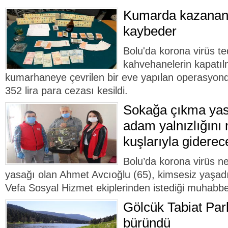
Kumarda kazanan 
kaybeder
Bolu'da korona virüs t
kahvehanelerin kapatı
kumarhaneye çevrilen bir eve yapılan operasyond
352 lira para cezası kesildi.
Sokağa çıkma yasa
adam yalnızlığını
kuşlarıyla giderec
Bolu’da korona virüs n
yasağı olan Ahmet Avcıoğlu (65), kimsesiz yaşadığ
Vefa Sosyal Hizmet ekiplerinden istediği muhabbet
Gölcük Tabiat Park
büründü