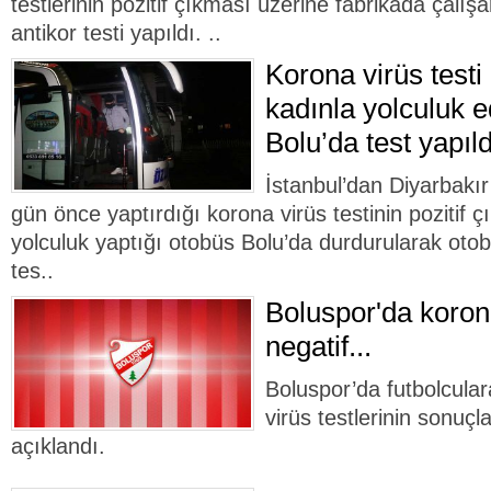
testlerinin pozitif çıkması üzerine fabrikada çalış
antikor testi yapıldı. ..
Korona virüs testi 
kadınla yolculuk e
Bolu’da test yapıld
İstanbul’dan Diyarbakı
gün önce yaptırdığı korona virüs testinin pozitif ç
yolculuk yaptığı otobüs Bolu’da durdurularak otob
tes..
Boluspor'da korona
negatif...
Boluspor’da futbolcular
virüs testlerinin sonuçla
açıklandı.