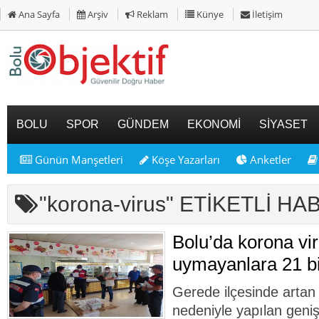
Ana Sayfa
Arşiv
Reklam
Künye
İletişim
BOLU
SPOR
GÜNDEM
EKONOMİ
SİYASET
Günün Manşetleri
Köşe Yazarları
Anketler
"korona-virus" ETİKETLİ H
Bolu’da korona vir
uymayanlara 21 bi
Gerede ilçesinde artan 
nedeniyle yapılan geni