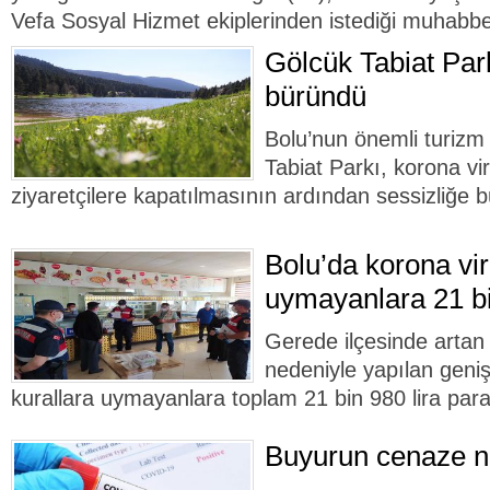
Vefa Sosyal Hizmet ekiplerinden istediği muhabbet
Gölcük Tabiat Park
büründü
Bolu’nun önemli turizm
Tabiat Parkı, korona vi
ziyaretçilere kapatılmasının ardından sessizliğe 
Bolu’da korona vir
uymayanlara 21 bi
Gerede ilçesinde artan 
nedeniyle yapılan geni
kurallara uymayanlara toplam 21 bin 980 lira para 
Buyurun cenaze 