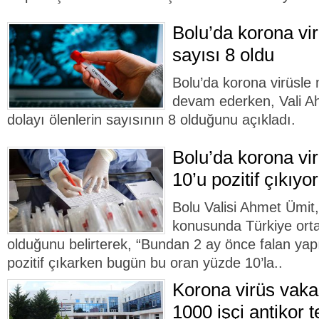
Bolu’da korona vir
sayısı 8 oldu
Bolu’da korona virüsle
devam ederken, Vali Ah
dolayı ölenlerin sayısının 8 olduğunu açıkladı.
Bolu’da korona vir
10’u pozitif çıkıyor
Bolu Valisi Ahmet Ümit,
konusunda Türkiye orta
olduğunu belirterek, “Bundan 2 ay önce falan yapıl
pozitif çıkarken bugün bu oran yüzde 10’la..
Korona virüs vaka
1000 işçi antikor t