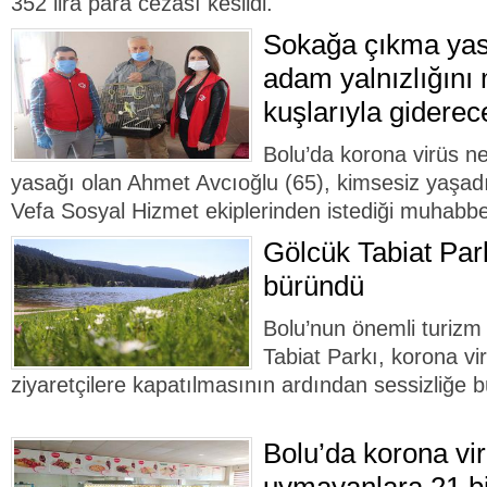
352 lira para cezası kesildi.
Sokağa çıkma yasa
adam yalnızlığını
kuşlarıyla giderec
Bolu’da korona virüs n
yasağı olan Ahmet Avcıoğlu (65), kimsesiz yaşadığ
Vefa Sosyal Hizmet ekiplerinden istediği muhabbet
Gölcük Tabiat Park
büründü
Bolu’nun önemli turizm
Tabiat Parkı, korona vi
ziyaretçilere kapatılmasının ardından sessizliğe 
Bolu’da korona vir