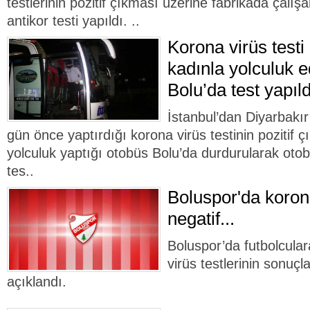
testlerinin pozitif çıkması üzerine fabrikada çalış
antikor testi yapıldı. ..
Korona virüs testi 
kadınla yolculuk e
Bolu’da test yapıld
İstanbul’dan Diyarbakı
gün önce yaptırdığı korona virüs testinin pozitif ç
yolculuk yaptığı otobüs Bolu’da durdurularak otob
tes..
Boluspor'da korona
negatif...
Boluspor’da futbolcular
virüs testlerinin sonuçla
açıklandı.