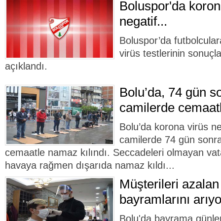
Boluspor'da korona
negatif...
Boluspor’da futbolcular
virüs testlerinin sonuçla
açıklandı.
Bolu’da, 74 gün so
camilerde cemaatl
Bolu’da korona virüs ne
camilerde 74 gün sonra
cemaatle namaz kılındı. Seccadeleri olmayan vat
havaya rağmen dışarıda namaz kıldı...
Müşterileri azalan
bayramlarını arıyo
Bolu'da bayrama günler