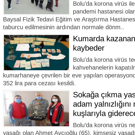
Bolu’da korona virüs i
pandemi hastanesi olar
Baysal Fizik Tedavi Eğitim ve Araştırma Hastanes
taburcu edilmesinin ardından normale dönm..
Kumarda kazanan 
kaybeder
Bolu'da korona virüs t
kahvehanelerin kapatı
kumarhaneye çevrilen bir eve yapılan operasyond
352 lira para cezası kesildi.
Sokağa çıkma yasa
adam yalnızlığını
kuşlarıyla giderec
Bolu’da korona virüs n
yasağı olan Ahmet Avcıoğlu (65), kimsesiz yaşadığ