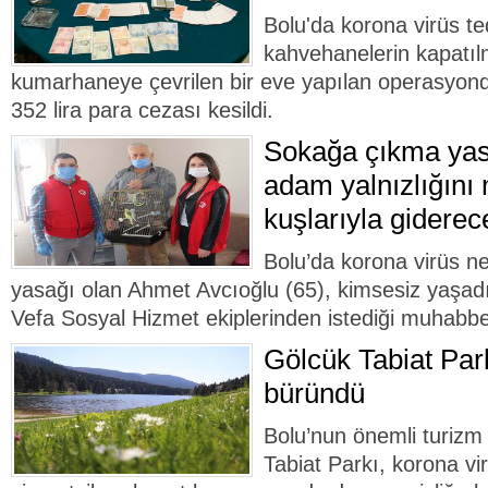
Bolu'da korona virüs t
kahvehanelerin kapatı
kumarhaneye çevrilen bir eve yapılan operasyond
352 lira para cezası kesildi.
Sokağa çıkma yasa
adam yalnızlığını
kuşlarıyla giderec
Bolu’da korona virüs n
yasağı olan Ahmet Avcıoğlu (65), kimsesiz yaşadığ
Vefa Sosyal Hizmet ekiplerinden istediği muhabbet
Gölcük Tabiat Park
büründü
Bolu’nun önemli turizm
Tabiat Parkı, korona vi