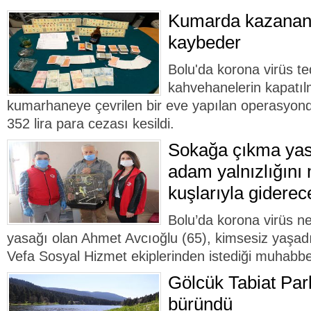
Kumarda kazanan 
kaybeder
Bolu'da korona virüs t
kahvehanelerin kapatı
kumarhaneye çevrilen bir eve yapılan operasyond
352 lira para cezası kesildi.
Sokağa çıkma yasa
adam yalnızlığını
kuşlarıyla giderec
Bolu’da korona virüs n
yasağı olan Ahmet Avcıoğlu (65), kimsesiz yaşadığ
Vefa Sosyal Hizmet ekiplerinden istediği muhabbet
Gölcük Tabiat Park
büründü