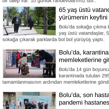
bir talep var. 10 günlük randevularımız dol..
65 yaş üstü vatan
yürümenin keyfini
Bolu’da sokağa çıkma kı
yaş üstü vatandaşlar, 5
sokağa çıkarak parklarda bol bol yürüyüş yaptı.
Bolu’da, karantina
memleketlerine git
Bolu’da 14 gün boyunc
karantinada tutulan 295 
tamamlanmasının ardından memleketlerine gönder
Bolu’da, son hasta
pandemi hastanes