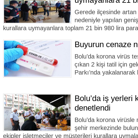
uymayanlara 21 bi
Gerede ilçesinde artan 
nedeniyle yapılan geni
kurallara uymayanlara toplam 21 bin 980 lira para 
Buyurun cenaze 
Bolu’da korona virüs tes
çıkan 2 kişi tatil için g
Parkı’nda yakalanarak 
Bolu’da iş yerleri
denetlendi
Bolu’da korona virüsl
şehir merkezinde buluna
ekipler işletmeciler ve müşterileri kurallara uyma