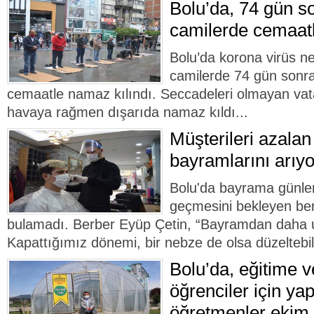
Bolu’da, 74 gün so
camilerde cemaatl
Bolu’da korona virüs ne
camilerde 74 gün sonra
cemaatle namaz kılındı. Seccadeleri olmayan vat
havaya rağmen dışarıda namaz kıldı...
Müşterileri azalan
bayramlarını arıyo
Bolu'da bayrama günler
geçmesini bekleyen ber
bulamadı. Berber Eyüp Çetin, “Bayramdan daha 
Kapattığımız dönemi, bir nebze de olsa düzeltebili
Bolu’da, eğitime v
öğrenciler için ya
öğretmenler ekim 