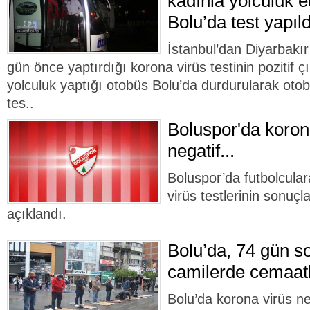
kadınla yolculuk e
Bolu’da test yapıld
İstanbul’dan Diyarbakı
gün önce yaptırdığı korona virüs testinin pozitif ç
yolculuk yaptığı otobüs Bolu’da durdurularak otob
tes..
Boluspor'da korona
negatif...
Boluspor’da futbolcular
virüs testlerinin sonuçla
açıklandı.
Bolu’da, 74 gün so
camilerde cemaatl
Bolu’da korona virüs ne