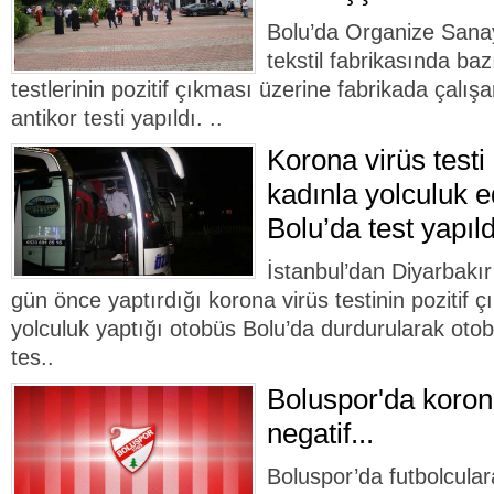
Bolu’da Organize Sanay
tekstil fabrikasında baz
testlerinin pozitif çıkması üzerine fabrikada çalış
antikor testi yapıldı. ..
Korona virüs testi 
kadınla yolculuk e
Bolu’da test yapıld
İstanbul’dan Diyarbakı
gün önce yaptırdığı korona virüs testinin pozitif ç
yolculuk yaptığı otobüs Bolu’da durdurularak otob
tes..
Boluspor'da korona
negatif...
Boluspor’da futbolcular