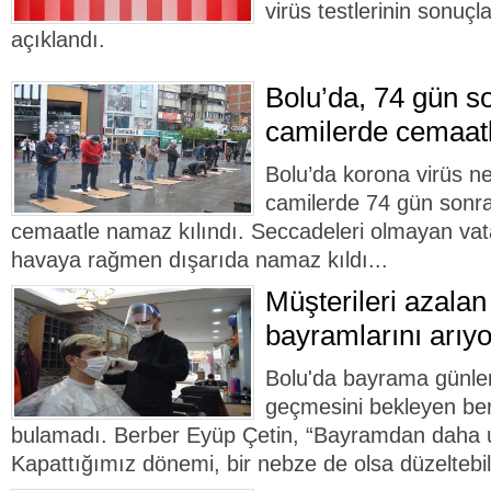
virüs testlerinin sonuçla
açıklandı.
Bolu’da, 74 gün so
camilerde cemaatl
Bolu’da korona virüs ne
camilerde 74 gün sonra
cemaatle namaz kılındı. Seccadeleri olmayan vat
havaya rağmen dışarıda namaz kıldı...
Müşterileri azalan
bayramlarını arıyo
Bolu'da bayrama günler
geçmesini bekleyen ber
bulamadı. Berber Eyüp Çetin, “Bayramdan daha 
Kapattığımız dönemi, bir nebze de olsa düzeltebili