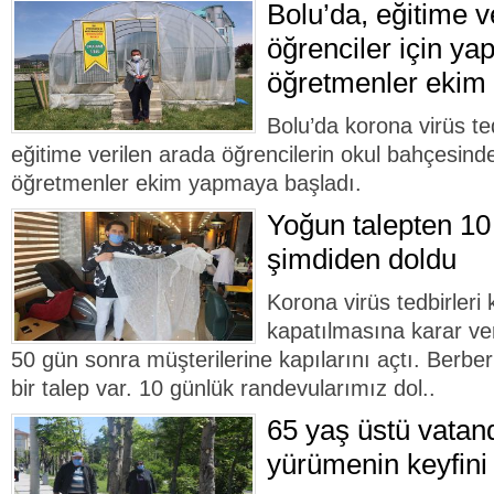
Bolu’da, eğitime v
öğrenciler için ya
öğretmenler ekim 
Bolu’da korona virüs t
eğitime verilen arada öğrencilerin okul bahçesin
öğretmenler ekim yapmaya başladı.
Yoğun talepten 10
şimdiden doldu
Korona virüs tedbirler
kapatılmasına karar ver
50 gün sonra müşterilerine kapılarını açtı. Berbe
bir talep var. 10 günlük randevularımız dol..
65 yaş üstü vatan
yürümenin keyfini