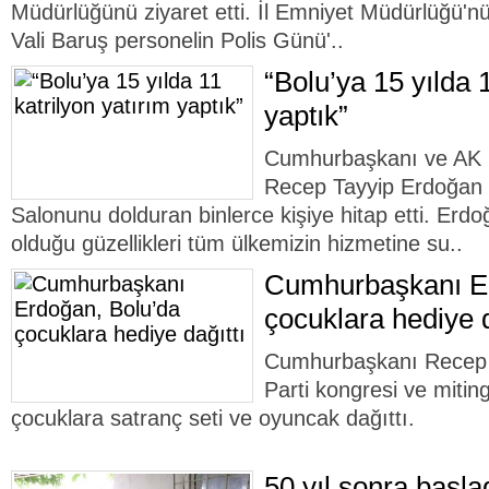
Müdürlüğünü ziyaret etti. İl Emniyet Müdürlüğü'nü
Vali Baruş personelin Polis Günü'..
“Bolu’ya 15 yılda 1
yaptık”
Cumhurbaşkanı ve AK 
Recep Tayyip Erdoğan 
Salonunu dolduran binlerce kişiye hitap etti. Erdo
olduğu güzellikleri tüm ülkemizin hizmetine su..
Cumhurbaşkanı Er
çocuklara hediye d
Cumhurbaşkanı Recep 
Parti kongresi ve miting
çocuklara satranç seti ve oyuncak dağıttı.
50 yıl sonra başla