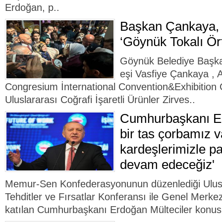
Erdoğan, p..
Başkan Çankaya,
‘Göynük Tokalı Ört
Göynük Belediye Başk
eşi Vasfiye Çankaya , 
Congresium İnternational Convention&Exhibition 
Uluslararası Coğrafi İşaretli Ürünler Zirves..
Cumhurbaşkanı Er
bir tas çorbamız v
kardeşlerimizle p
devam edeceğiz'
Memur-Sen Konfederasyonunun düzenlediği Ulusla
Tehditler ve Fırsatlar Konferansı ile Genel Merke
katılan Cumhurbaşkanı Erdoğan Mülteciler konus