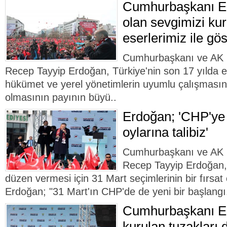
Cumhurbaşkanı Er
olan sevgimizi kur
eserlerimiz ile gös
Cumhurbaşkanı ve AK 
Recep Tayyip Erdoğan, Türkiye'nin son 17 yılda el
hükümet ve yerel yönetimlerin uyumlu çalışmasın
olmasının payının büyü..
Erdoğan; 'CHP'ye 
oylarına talibiz'
Cumhurbaşkanı ve AK 
Recep Tayyip Erdoğan,
düzen vermesi için 31 Mart seçimlerinin bir fırsat
Erdoğan; "31 Mart'ın CHP'de de yeni bir başlangı
Cumhurbaşkanı Er
kurulan tuzakları