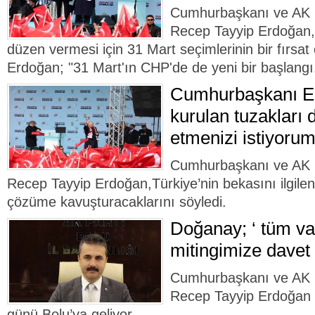
Cumhurbaşkanı ve AK 
Recep Tayyip Erdoğan,
düzen vermesi için 31 Mart seçimlerinin bir fırsat
Erdoğan; "31 Mart'ın CHP'de de yeni bir başlangı
Cumhurbaşkanı Er
kurulan tuzakları
etmenizi istiyorum
Cumhurbaşkanı ve AK 
Recep Tayyip Erdoğan,Türkiye’nin bekasını ilgilen
çözüme kavuşturacaklarını söyledi.
Doğanay; ‘ tüm va
mitingimize davet
Cumhurbaşkanı ve AK 
Recep Tayyip Erdoğan
günü Bolu’ya geliyor.