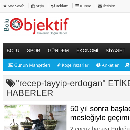
Ana Sayfa
Arşiv
Reklam
Künye
İletişim
BOLU
SPOR
GÜNDEM
EKONOMİ
SİYASET
Günün Manşetleri
Köşe Yazarları
Anketler
"recep-tayyip-erdogan" ETİK
HABERLER
50 yıl sonra başla
mesleğiyle geçimi
2 çocuk babası Erdoğ