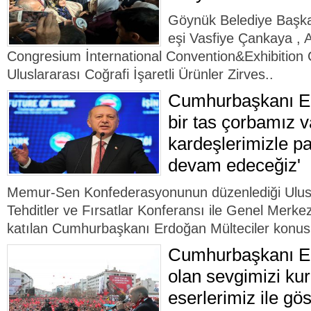
Göynük Belediye Başk
eşi Vasfiye Çankaya , 
Congresium İnternational Convention&Exhibition 
Uluslararası Coğrafi İşaretli Ürünler Zirves..
Cumhurbaşkanı Er
bir tas çorbamız v
kardeşlerimizle p
devam edeceğiz'
Memur-Sen Konfederasyonunun düzenlediği Ulusla
Tehditler ve Fırsatlar Konferansı ile Genel Merke
katılan Cumhurbaşkanı Erdoğan Mülteciler konus
Cumhurbaşkanı Er
olan sevgimizi kur
eserlerimiz ile gös