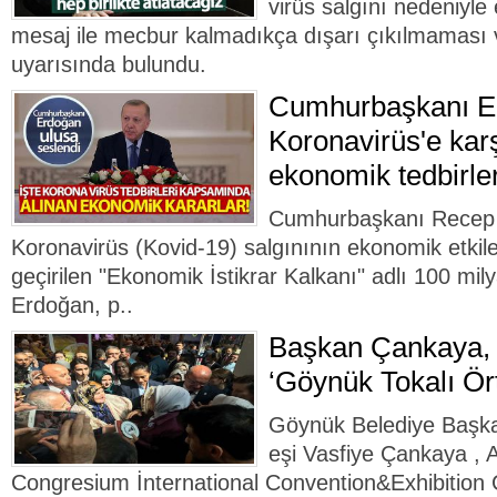
virüs salgını nedeniyle 
mesaj ile mecbur kalmadıkça dışarı çıkılmaması
uyarısında bulundu.
Cumhurbaşkanı E
Koronavirüs'e karş
ekonomik tedbirler
Cumhurbaşkanı Recep T
Koronavirüs (Kovid-19) salgınının ekonomik etkile
geçirilen "Ekonomik İstikrar Kalkanı" adlı 100 milya
Erdoğan, p..
Başkan Çankaya,
‘Göynük Tokalı Ört
Göynük Belediye Başk
eşi Vasfiye Çankaya , 
Congresium İnternational Convention&Exhibition 