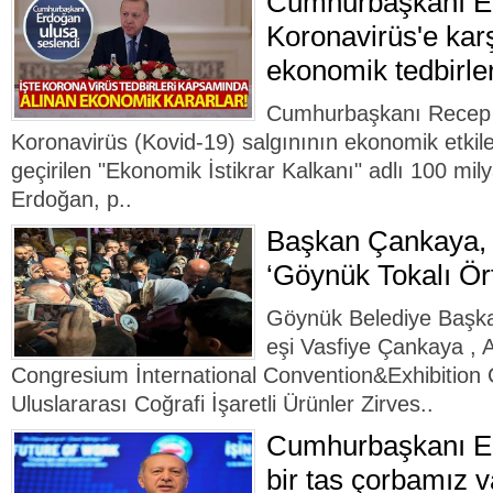
Cumhurbaşkanı E
Koronavirüs'e karş
ekonomik tedbirler
Cumhurbaşkanı Recep T
Koronavirüs (Kovid-19) salgınının ekonomik etkile
geçirilen "Ekonomik İstikrar Kalkanı" adlı 100 milya
Erdoğan, p..
Başkan Çankaya,
‘Göynük Tokalı Ört
Göynük Belediye Başk
eşi Vasfiye Çankaya , 
Congresium İnternational Convention&Exhibition 
Uluslararası Coğrafi İşaretli Ürünler Zirves..
Cumhurbaşkanı Er
bir tas çorbamız v