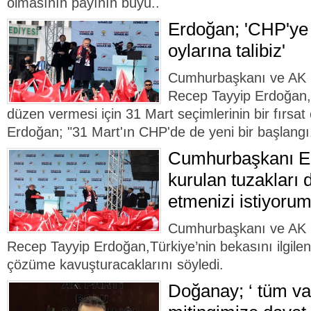
olmasının payının büyü..
Erdoğan; 'CHP'ye 
oylarına talibiz'
Cumhurbaşkanı ve AK 
Recep Tayyip Erdoğan,
düzen vermesi için 31 Mart seçimlerinin bir fırsat
Erdoğan; "31 Mart'ın CHP'de de yeni bir başlangı
Cumhurbaşkanı Er
kurulan tuzakları
etmenizi istiyorum
Cumhurbaşkanı ve AK 
Recep Tayyip Erdoğan,Türkiye’nin bekasını ilgilen
çözüme kavuşturacaklarını söyledi.
Doğanay; ‘ tüm va