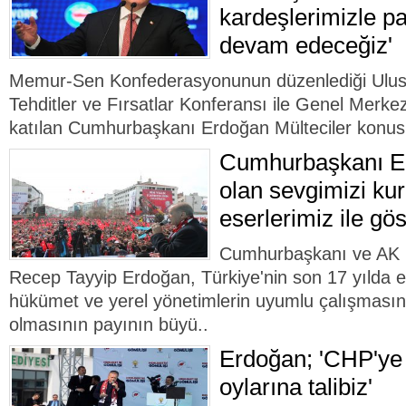
kardeşlerimizle p
devam edeceğiz'
Memur-Sen Konfederasyonunun düzenlediği Ulusla
Tehditler ve Fırsatlar Konferansı ile Genel Merke
katılan Cumhurbaşkanı Erdoğan Mülteciler konus
Cumhurbaşkanı Er
olan sevgimizi kur
eserlerimiz ile gös
Cumhurbaşkanı ve AK 
Recep Tayyip Erdoğan, Türkiye'nin son 17 yılda el
hükümet ve yerel yönetimlerin uyumlu çalışmasın
olmasının payının büyü..
Erdoğan; 'CHP'ye 
oylarına talibiz'