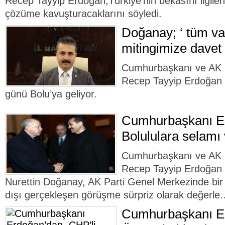
Recep Tayyip Erdoğan,Türkiye’nin bekasını ilgilen
çözüme kavuşturacaklarını söyledi.
Doğanay; ‘ tüm va
mitingimize davet
Cumhurbaşkanı ve AK 
Recep Tayyip Erdoğan
günü Bolu’ya geliyor.
Cumhurbaşkanı E
Bolululara selamı 
Cumhurbaşkanı ve AK 
Recep Tayyip Erdoğan v
Nurettin Doğanay, AK Parti Genel Merkezinde bir
dışı gerçekleşen görüşme sürpriz olarak değerle.
Cumhurbaşkanı Er