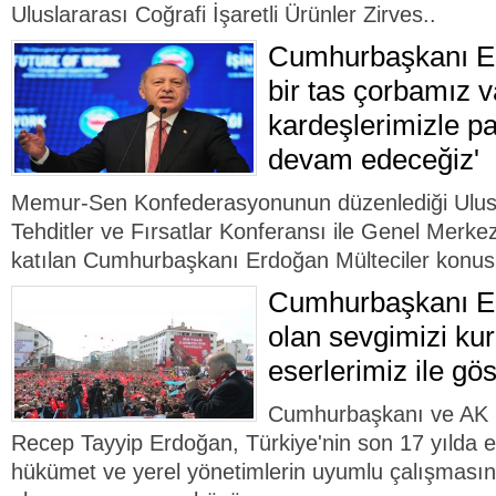
Uluslararası Coğrafi İşaretli Ürünler Zirves..
Cumhurbaşkanı Er
bir tas çorbamız v
kardeşlerimizle p
devam edeceğiz'
Memur-Sen Konfederasyonunun düzenlediği Ulusla
Tehditler ve Fırsatlar Konferansı ile Genel Merke
katılan Cumhurbaşkanı Erdoğan Mülteciler konus
Cumhurbaşkanı Er
olan sevgimizi kur
eserlerimiz ile gös
Cumhurbaşkanı ve AK 
Recep Tayyip Erdoğan, Türkiye'nin son 17 yılda el
hükümet ve yerel yönetimlerin uyumlu çalışmasın