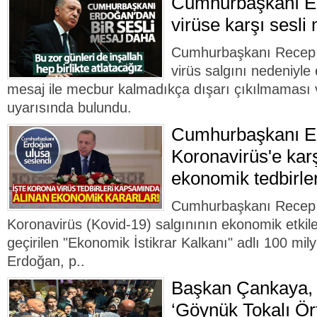
Cumhurbaşkanı E
virüse karşı sesli
Cumhurbaşkanı Recep 
virüs salgını nedeniyle 
mesaj ile mecbur kalmadıkça dışarı çıkılmaması
uyarısında bulundu.
Cumhurbaşkanı E
Koronavirüs'e karş
ekonomik tedbirler
Cumhurbaşkanı Recep T
Koronavirüs (Kovid-19) salgınının ekonomik etkile
geçirilen "Ekonomik İstikrar Kalkanı" adlı 100 milya
Erdoğan, p..
Başkan Çankaya,
‘Göynük Tokalı Ört