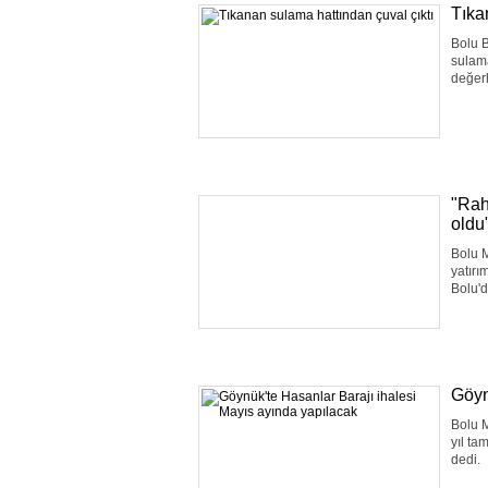
Tıka
Bolu B
sulama
değerl
"Rah
oldu
Bolu M
yatırı
Bolu'd
Göyn
Bolu M
yıl ta
dedi.