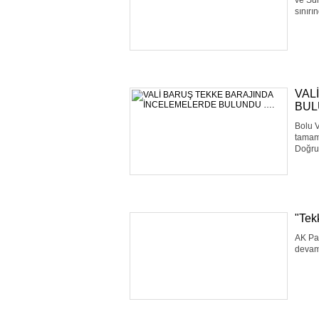
ve Sul
sınırı
VAL
BUL
Bolu V
tamaml
Doğru’
"Tek
AK Par
devam 