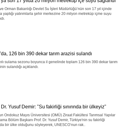
’ya son 17 yılda 20 milyon metreküp içe suyu sağlandı
ve Orman Bakanlığı Devlet Su İşleri Müdürlüğü’nün son 17 yıl içinde
a yaptığı yatırımlarla şehir merkezine 20 milyon metreküp içme suyu
dı.
’da, 126 bin 390 dekar tarım arazisi sulandı
ılı sulama sezonu boyunca il genelinde toplam 126 bin 390 dekar tarım
inin sulandığı açıklandı.
 Dr. Yusuf Demir: "Su fakirliği sınırında bir ülkeyiz"
n Ondokuz Mayıs Üniversitesi (OMÜ) Ziraat Fakültesi Tarımsal Yapılar
ama Bölüm Başkanı Prof. Dr. Yusuf Demir, Türkiye'nin su fakirliği
nda bir ülke olduğunu söyleyerek, UNESCO’nun rak..