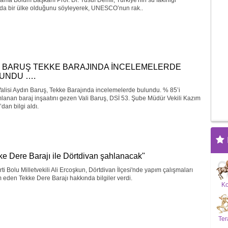
ama Bölüm Başkanı Prof. Dr. Yusuf Demir, Türkiye'nin su fakirliği
nda bir ülke olduğunu söyleyerek, UNESCO’nun rak..
İ BARUŞ TEKKE BARAJINDA İNCELEMELERDE
UNDU ….
alisi Aydın Baruş, Tekke Barajında incelemelerde bulundu. % 85’i
anan baraj inşaatını gezen Vali Baruş, DSİ 53. Şube Müdür Vekili Kazım
dan bilgi aldı.
ke Dere Barajı ile Dörtdivan şahlanacak"
ti Bolu Milletvekili Ali Ercoşkun, Dörtdivan İlçesi'nde yapım çalışmaları
eden Tekke Dere Barajı hakkında bilgiler verdi.
K
Ter