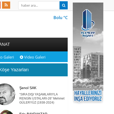
Bolu °C
ANAT
o Galeri
Video Galeri
öşe Yazarları
Şenol SAK
“SIRA DIŞI YAŞAMLARIYLA
RENGİN USTALARI-26” Mehmet
GÜLERYÜZ (1938-2024)