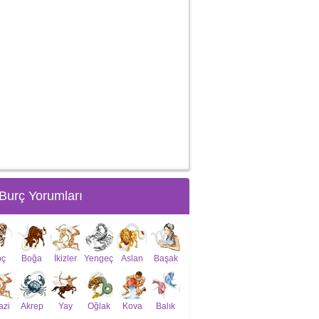
Burç Yorumları
oç
Boğa
İkizler
Yengeç
Aslan
Başak
azi
Akrep
Yay
Oğlak
Kova
Balık