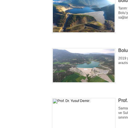
Bolu
Tarım 
Bolu’y
sağlan
Bolu
2019 y
arazis
Prof.
Samsu
ve Sul
sınırı