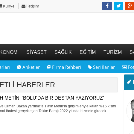
Künye
İletişim
KONOMİ
SİYASET
SAĞLIK
EĞİTİM
TURİZM
S
rları
Anketler
Firma Rehberi
Seri İlanlar
Fot
K
İKETLİ HABERLER
İH METİN; ‘BOLU’DA BİR DESTAN YAZIYORUZ’
ve Orman Bakan yardımcısı Fatih Metin’in girişimleriyle kalan %15 kısmı
kmal ihalesi gerçekleşen Tekke Barajı 2022 yılında hizmete girecek.