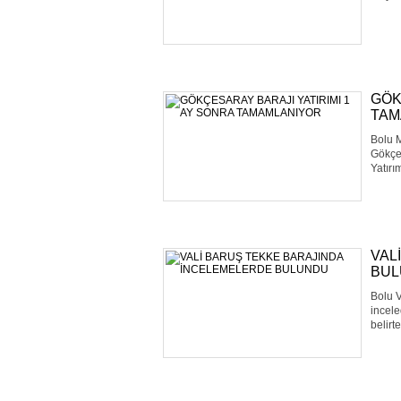
GÖK
TAM
Bolu M
Gökçe
Yatırı
VAL
BU
Bolu V
incele
belirt