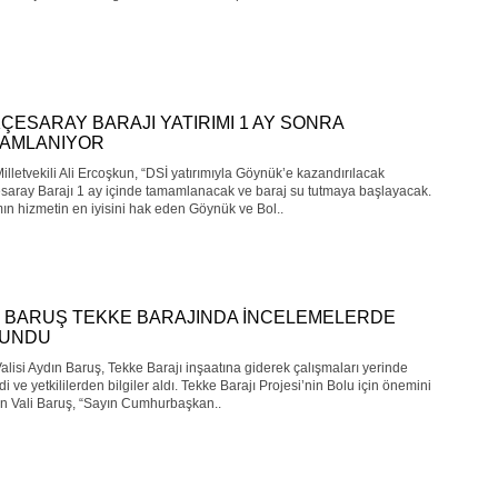
ÇESARAY BARAJI YATIRIMI 1 AY SONRA
AMLANIYOR
illetvekili Ali Ercoşkun, “DSİ yatırımıyla Göynük’e kazandırılacak
saray Barajı 1 ay içinde tamamlanacak ve baraj su tutmaya başlayacak.
mın hizmetin en iyisini hak eden Göynük ve Bol..
İ BARUŞ TEKKE BARAJINDA İNCELEMELERDE
LUNDU
alisi Aydın Baruş, Tekke Barajı inşaatına giderek çalışmaları yerinde
di ve yetkililerden bilgiler aldı. Tekke Barajı Projesi’nin Bolu için önemini
en Vali Baruş, “Sayın Cumhurbaşkan..