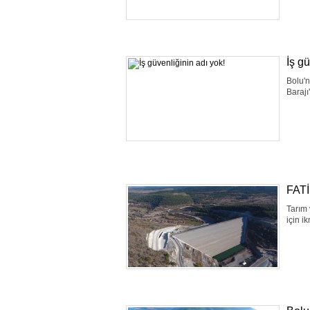
İş gü
Bolu'
Barajı
FAT
Tarım 
için i