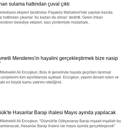
nan sulama hattından çuval çıktı
elediyesi ekipleri tarafından Paşaköy Mahallesi'nde yapılan kazıda
 hattından çıkanlar ‘bu kadarı da olmaz’ dedirtti. Gelen ihbarı
endiren belediye ekipleri, kazı yöntemiyle müdahale..
metli Menderes'in hayalini gerçekleştirmek bize nasip
"
illetvekili Ali Ercoşkun, Bolu ili genelinde hayata geçirilen tarımsal
m projelerini tüm ayrıntılarıyla açıkladı. Ercoşkun, yapımı devam eden ve
aki en büyük kamu yatırımı niteliğind..
ük'te Hasanlar Barajı ihalesi Mayıs ayında yapılacak
illetvekili Ali Ercoşkun, "Göynük'te Gökçesaray Barajı inşaatı inşallah bu
mamlanacak, Hasanlar Barajı ihalesi ise mayıs ayında gerçekleşecek"