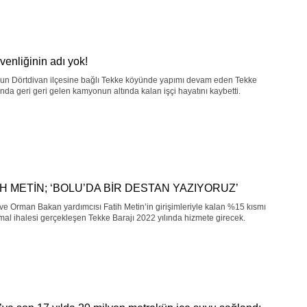
venliğinin adı yok!
nun Dörtdivan ilçesine bağlı Tekke köyünde yapımı devam eden Tekke
'nda geri geri gelen kamyonun altında kalan işçi hayatını kaybetti.
İH METİN; ‘BOLU’DA BİR DESTAN YAZIYORUZ’
ve Orman Bakan yardımcısı Fatih Metin’in girişimleriyle kalan %15 kısmı
kmal ihalesi gerçekleşen Tekke Barajı 2022 yılında hizmete girecek.