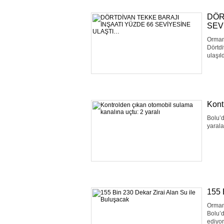
DÖR
SEV
Orman 
Dörtd
ulaşıl
Kont
Bolu’d
yarala
155 
Orman 
Bolu’d
ediyor