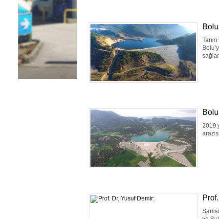
Bolu
Tarım 
Bolu’y
sağlan
Bolu
2019 y
arazis
Prof.
Samsu