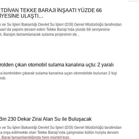
TDİVAN TEKKE BARAJI İNŞAATI YÜZDE 66
İYESİNE ULAŞTI…
ve Su İşleri Bakanlığı Devlet Su İşleri (DSİ) Genel Müdürlüğü tarafından
ivan’da yapımı devam eden Tekke Barajı’nda yüzde 66 seviyesine
dı. Barajın tamamlanarak sulama projesinin de ..
rolden çıkan otomobil sulama kanalına uçtu: 2 yaralı
a kontrolden çıkarak sulama kanalına uçan otomobilde bulunan 2 kişi
ndı.
Bin 230 Dekar Zirai Alan Su ile Buluşacak
ve Su İşleri Bakanlığı Devlet Su İşleri (DSİ) Genel Müdürlüğü tarafından
a inşa edilmekte olan Tekke Barajı’nda çalışmalar bütün hızıyla devam
. Baraj tamamlandığında hem münbit topr..