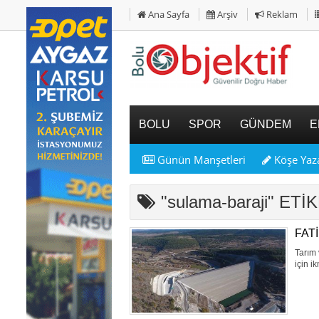
Ana Sayfa
Arşiv
Reklam
BOLU
SPOR
GÜNDEM
E
Günün Manşetleri
Köşe Yaza
"sulama-baraji" ET
FAT
Tarım 
için i