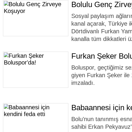
Bolulu Genç Zirv
Sosyal paylaşım ağlar
kanal açarak, Türkiye ik
Dörtdivanlı Furkan Yam
kanalla tüm dikkatleri ü
Furkan Şeker Bolu
Boluspor, geçtiğimiz s
giyen Furkan Şeker ile 
imzaladı.
Babaannesi için ke
Bolu’nun tanınmış esna
sahibi Erkan Pekyavuz