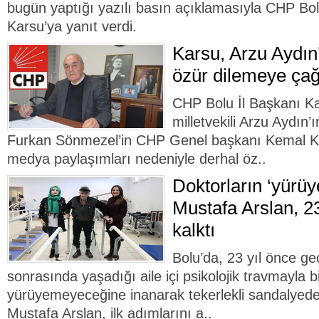
bugün yaptığı yazılı basın açıklamasıyla CHP Bol
Karsu’ya yanıt verdi.
Karsu, Arzu Aydın
özür dilemeye çağ
CHP Bolu İl Başkanı K
milletvekili Arzu Aydın
Furkan Sönmezel’in CHP Genel başkanı Kemal Kılıç
medya paylaşımları nedeniyle derhal öz..
Doktorların ‘yürü
Mustafa Arslan, 2
kalktı
Bolu’da, 23 yıl önce geç
sonrasında yaşadığı aile içi psikolojik travmayla b
yürüyemeyeceğine inanarak tekerlekli sandalyed
Mustafa Arslan, ilk adımlarını a..