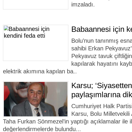
imzaladı.
Babaannesi için ke
Bolu’nun tanınmış esna
sahibi Erkan Pekyavuz
Pekyavuz tavuk çiftliği
kapılarak hayatını kayb
elektrik akımına kapılan ba..
Karsu; ‘Siyasette
paylaşımlarına dik
Cumhuriyet Halk Partis
Karsu, Bolu Milletvekil
Taha Furkan Sönmezel’in yaptığı açıklamalar ile ilg
değerlendirmelerde bulundu...