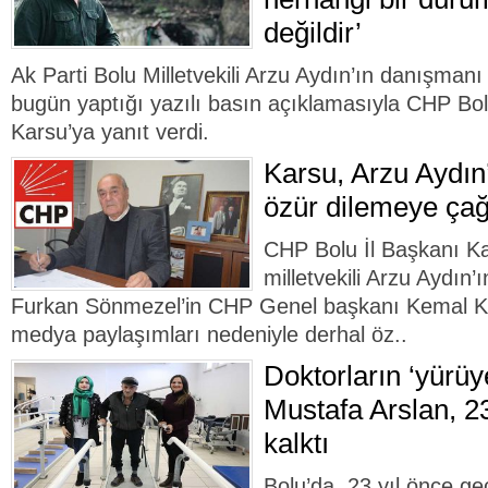
değildir’
Ak Parti Bolu Milletvekili Arzu Aydın’ın danışma
bugün yaptığı yazılı basın açıklamasıyla CHP Bol
Karsu’ya yanıt verdi.
Karsu, Arzu Aydın
özür dilemeye çağ
CHP Bolu İl Başkanı K
milletvekili Arzu Aydın
Furkan Sönmezel’in CHP Genel başkanı Kemal Kılıç
medya paylaşımları nedeniyle derhal öz..
Doktorların ‘yürü
Mustafa Arslan, 2
kalktı
Bolu’da, 23 yıl önce geç