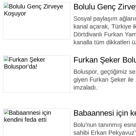
Bolulu Genç Zirv
Sosyal paylaşım ağlar
kanal açarak, Türkiye ik
Dörtdivanlı Furkan Yam
kanalla tüm dikkatleri ü
Furkan Şeker Bolu
Boluspor, geçtiğimiz s
giyen Furkan Şeker ile 
imzaladı.
Babaannesi için ke
Bolu’nun tanınmış esna
sahibi Erkan Pekyavuz