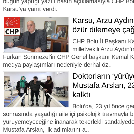
bugün yaptığı yazılı basın açıklamasıyla CHP Bol
Karsu’ya yanıt verdi.
Karsu, Arzu Aydın
özür dilemeye çağ
CHP Bolu İl Başkanı K
milletvekili Arzu Aydın
Furkan Sönmezel’in CHP Genel başkanı Kemal Kılıç
medya paylaşımları nedeniyle derhal öz..
Doktorların ‘yürü
Mustafa Arslan, 2
kalktı
Bolu’da, 23 yıl önce geç
sonrasında yaşadığı aile içi psikolojik travmayla b
yürüyemeyeceğine inanarak tekerlekli sandalyed
Mustafa Arslan, ilk adımlarını a..