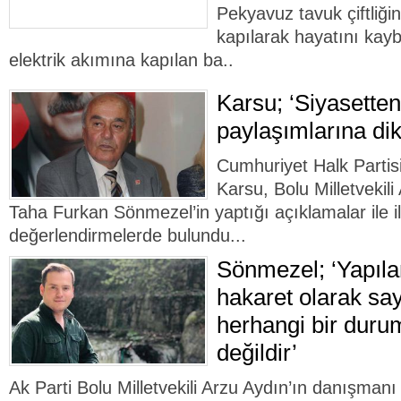
Pekyavuz tavuk çiftliği
kapılarak hayatını kayb
elektrik akımına kapılan ba..
Karsu; ‘Siyasette
paylaşımlarına dik
Cumhuriyet Halk Partis
Karsu, Bolu Milletvekil
Taha Furkan Sönmezel’in yaptığı açıklamalar ile ilg
değerlendirmelerde bulundu...
Sönmezel; ‘Yapıl
hakaret olarak say
herhangi bir duru
değildir’
Ak Parti Bolu Milletvekili Arzu Aydın’ın danışma