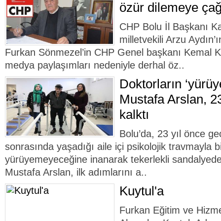
özür dilemeye çağ
CHP Bolu İl Başkanı K
milletvekili Arzu Aydın
Furkan Sönmezel’in CHP Genel başkanı Kemal Kılıç
medya paylaşımları nedeniyle derhal öz..
Doktorların ‘yürü
Mustafa Arslan, 2
kalktı
Bolu’da, 23 yıl önce geç
sonrasında yaşadığı aile içi psikolojik travmayla b
yürüyemeyeceğine inanarak tekerlekli sandalyed
Mustafa Arslan, ilk adımlarını a..
Kuytul'a
Furkan Eğitim ve Hizme