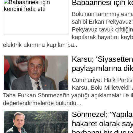
Babaannesi için ke
Bolu’nun tanınmış esna
sahibi Erkan Pekyavuz
Pekyavuz tavuk çiftliği
kapılarak hayatını kayb
elektrik akımına kapılan ba..
Karsu; ‘Siyasette
paylaşımlarına dik
Cumhuriyet Halk Partis
Karsu, Bolu Milletvekil
Taha Furkan Sönmezel’in yaptığı açıklamalar ile ilg
değerlendirmelerde bulundu...
Sönmezel; ‘Yapıl
hakaret olarak say
herhangi bir duru