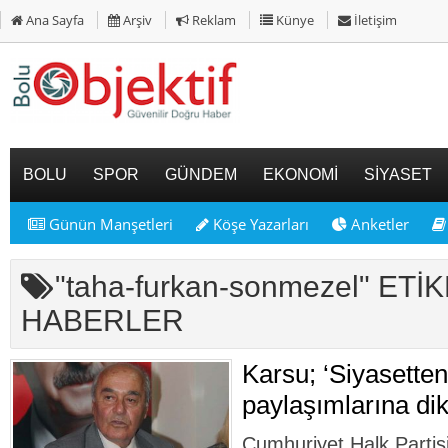
Ana Sayfa
Arşiv
Reklam
Künye
İletişim
BOLU
SPOR
GÜNDEM
EKONOMİ
SİYASET
Günün Manşetleri
Köşe Yazarları
Anketler
"taha-furkan-sonmezel" ETİK
HABERLER
Karsu; ‘Siyasette
paylaşımlarına dik
Cumhuriyet Halk Partis