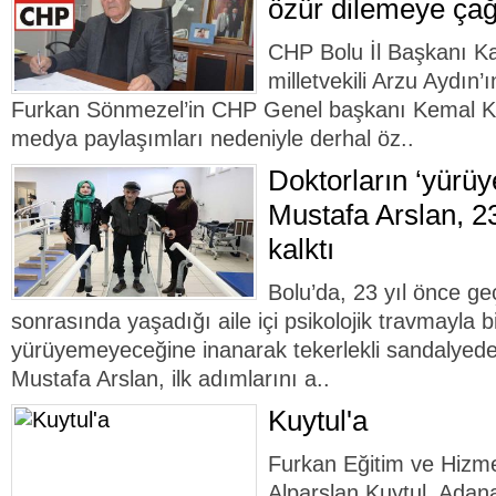
özür dilemeye çağ
CHP Bolu İl Başkanı K
milletvekili Arzu Aydın
Furkan Sönmezel’in CHP Genel başkanı Kemal Kılıç
medya paylaşımları nedeniyle derhal öz..
Doktorların ‘yürü
Mustafa Arslan, 2
kalktı
Bolu’da, 23 yıl önce geç
sonrasında yaşadığı aile içi psikolojik travmayla b
yürüyemeyeceğine inanarak tekerlekli sandalyed
Mustafa Arslan, ilk adımlarını a..
Kuytul'a
Furkan Eğitim ve Hizme
Alparslan Kuytul, Adan