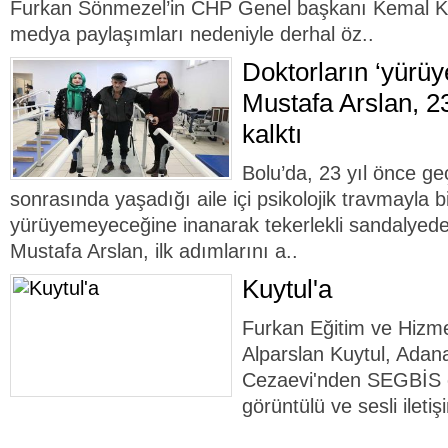
Furkan Sönmezel’in CHP Genel başkanı Kemal Kılıç
medya paylaşımları nedeniyle derhal öz..
Doktorların ‘yürü
Mustafa Arslan, 2
kalktı
Bolu’da, 23 yıl önce geç
sonrasında yaşadığı aile içi psikolojik travmayla b
yürüyemeyeceğine inanarak tekerlekli sandalyed
Mustafa Arslan, ilk adımlarını a..
Kuytul'a
Furkan Eğitim ve Hizme
Alparslan Kuytul, Adan
Cezaevi'nden SEGBİS o
görüntülü ve sesli ileti