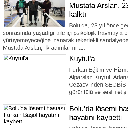
Mustafa Arslan, 2
kalktı
Bolu’da, 23 yıl önce geç
sonrasında yaşadığı aile içi psikolojik travmayla b
yürüyemeyeceğine inanarak tekerlekli sandalyed
Mustafa Arslan, ilk adımlarını a..
Kuytul'a
Furkan Eğitim ve Hizme
Alparslan Kuytul, Adan
Cezaevi'nden SEGBİS o
görüntülü ve sesli ileti
Bolu’da lösemi ha
hayatını kaybetti