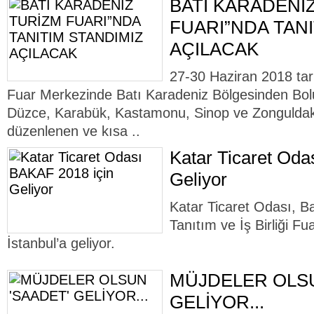
BATI KARADENİ
FUARI”NDA TANI
AÇILACAK
27-30 Haziran 2018 tari
Fuar Merkezinde Batı Karadeniz Bölgesinden Bolu
Düzce, Karabük, Kastamonu, Sinop ve Zonguldak il
düzenlenen ve kısa ..
Katar Ticaret Oda
Geliyor
Katar Ticaret Odası, B
Tanıtım ve İş Birliği F
İstanbul’a geliyor.
MÜJDELER OLSU
GELİYOR...