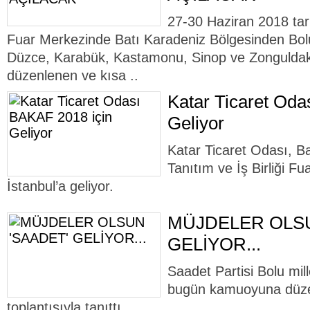
27-30 Haziran 2018 tari
Fuar Merkezinde Batı Karadeniz Bölgesinden Bolu
Düzce, Karabük, Kastamonu, Sinop ve Zonguldak il
düzenlenen ve kısa ..
Katar Ticaret Oda
Geliyor
Katar Ticaret Odası, B
Tanıtım ve İş Birliği F
İstanbul’a geliyor.
MÜJDELER OLSU
GELİYOR...
Saadet Partisi Bolu mill
bugün kamuoyuna düzen
toplantısıyla tanıttı.