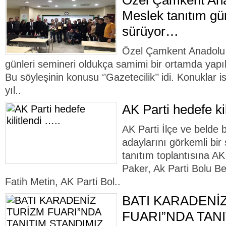
Özel Çamkent Ana
Meslek tanıtım gün
sürüyor…
Özel Çamkent Anadolu 
günleri semineri oldukça samimi bir ortamda yapıla
Bu söyleşinin konusu ‘’Gazetecilik’’ idi. Konuklar 
yıl..
AK Parti hedefe kil
AK Parti İlçe ve belde 
adaylarını görkemli bir 
tanıtım toplantısına A
Paker, Ak Parti Bolu B
Fatih Metin, AK Parti Bol..
BATI KARADENİ
FUARI”NDA TANI