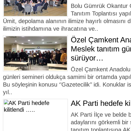
Bolu Gümrük Okantur G
Tanıtım Toplantısı yapı
Ümit, depolama alanının ilimize hayırlı olmasını di
ilimizin istihdamına ve ihracatına ve..
Özel Çamkent Ana
Meslek tanıtım gün
sürüyor…
Özel Çamkent Anadolu 
günleri semineri oldukça samimi bir ortamda yapıla
Bu söyleşinin konusu ‘’Gazetecilik’’ idi. Konuklar 
yıl..
AK Parti hedefe kil
AK Parti İlçe ve belde 
adaylarını görkemli bir 
tanıtım toplantısına A