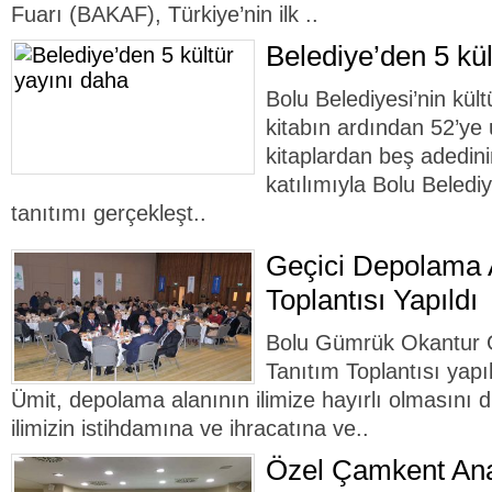
Fuarı (BAKAF), Türkiye’nin ilk ..
Belediye’den 5 kül
Bolu Belediyesi’nin kült
kitabın ardından 52’ye 
kitaplardan beş adedini
katılımıyla Bolu Beledi
tanıtımı gerçekleşt..
Geçici Depolama A
Toplantısı Yapıldı
Bolu Gümrük Okantur G
Tanıtım Toplantısı yapı
Ümit, depolama alanının ilimize hayırlı olmasını di
ilimizin istihdamına ve ihracatına ve..
Özel Çamkent Ana