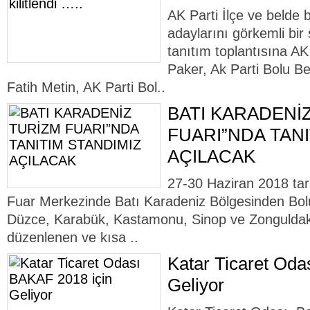
AK Parti İlçe ve belde 
adaylarını görkemli bir 
tanıtım toplantısına A
Paker, Ak Parti Bolu B
Fatih Metin, AK Parti Bol..
BATI KARADENİ
FUARI”NDA TANI
AÇILACAK
27-30 Haziran 2018 tari
Fuar Merkezinde Batı Karadeniz Bölgesinden Bolu
Düzce, Karabük, Kastamonu, Sinop ve Zonguldak il
düzenlenen ve kısa ..
Katar Ticaret Oda
Geliyor