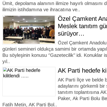
Ümit, depolama alanının ilimize hayırlı olmasını di
ilimizin istihdamına ve ihracatına ve..
Özel Çamkent Ana
Meslek tanıtım gün
sürüyor…
Özel Çamkent Anadolu 
günleri semineri oldukça samimi bir ortamda yapıla
Bu söyleşinin konusu ‘’Gazetecilik’’ idi. Konuklar 
yıl..
AK Parti hedefe kil
AK Parti İlçe ve belde 
adaylarını görkemli bir 
tanıtım toplantısına A
Paker, Ak Parti Bolu B
Fatih Metin, AK Parti Bol..