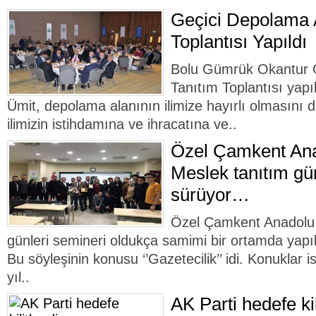
Geçici Depolama A
Toplantısı Yapıldı
Bolu Gümrük Okantur G
Tanıtım Toplantısı yapı
Ümit, depolama alanının ilimize hayırlı olmasını di
ilimizin istihdamına ve ihracatına ve..
Özel Çamkent Ana
Meslek tanıtım gün
sürüyor…
Özel Çamkent Anadolu 
günleri semineri oldukça samimi bir ortamda yapıla
Bu söyleşinin konusu ‘’Gazetecilik’’ idi. Konuklar 
yıl..
AK Parti hedefe kil