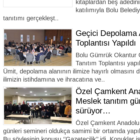
kitaplardan beş adedini
katılımıyla Bolu Beledi
tanıtımı gerçekleşt..
Geçici Depolama A
Toplantısı Yapıldı
Bolu Gümrük Okantur G
Tanıtım Toplantısı yapı
Ümit, depolama alanının ilimize hayırlı olmasını di
ilimizin istihdamına ve ihracatına ve..
Özel Çamkent Ana
Meslek tanıtım gün
sürüyor…
Özel Çamkent Anadolu 
günleri semineri oldukça samimi bir ortamda yapıla
Bu söyleşinin konusu ‘’Gazetecilik’’ idi. Konuklar 