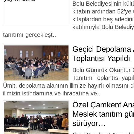
Bolu Belediyesi’nin kült
kitabın ardından 52’ye 
kitaplardan beş adedini
katılımıyla Bolu Beledi
tanıtımı gerçekleşt..
Geçici Depolama A
Toplantısı Yapıldı
Bolu Gümrük Okantur G
Tanıtım Toplantısı yapı
Ümit, depolama alanının ilimize hayırlı olmasını di
ilimizin istihdamına ve ihracatına ve..
Özel Çamkent Ana
Meslek tanıtım gün
sürüyor…