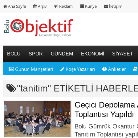
Ana Sayfa
Arşiv
Reklam
Künye
İletişim
BOLU
SPOR
GÜNDEM
EKONOMİ
SİYASET
Günün Manşetleri
Köşe Yazarları
Anketler
"tanitim" ETİKETLİ HABERL
Geçici Depolama A
Toplantısı Yapıldı
Bolu Gümrük Okantur G
Tanıtım Toplantısı yapı