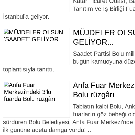
Katar Ticaret Odası, B
Tanıtım ve İş Birliği F
İstanbul’a geliyor.
MÜJDELER OLSU
GELİYOR...
Saadet Partisi Bolu mill
bugün kamuoyuna düzen
toplantısıyla tanıttı.
Anfa Fuar Merkezi
Bolu rüzgârı
Tabiatın kalbi Bolu, An
fuarların göz bebeği ol
sürdüren Bolu Belediyesi, Anfa Fuar Merkezi’nde aç
ilk gününe adeta damga vurdu! ..