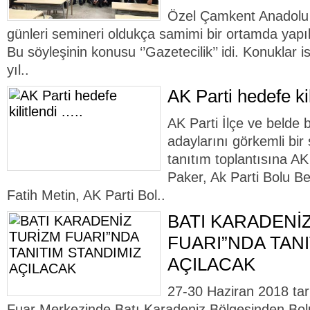
Özel Çamkent Anadolu 
günleri semineri oldukça samimi bir ortamda yapıla
Bu söyleşinin konusu ‘’Gazetecilik’’ idi. Konuklar 
yıl..
AK Parti hedefe kil
AK Parti İlçe ve belde 
adaylarını görkemli bir 
tanıtım toplantısına A
Paker, Ak Parti Bolu B
Fatih Metin, AK Parti Bol..
BATI KARADENİ
FUARI”NDA TANI
AÇILACAK
27-30 Haziran 2018 tari
Fuar Merkezinde Batı Karadeniz Bölgesinden Bolu