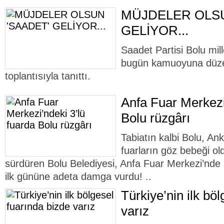
MÜJDELER OLSU
GELİYOR...
Saadet Partisi Bolu mill
bugün kamuoyuna düzen
toplantısıyla tanıttı.
Anfa Fuar Merkezi
Bolu rüzgârı
Tabiatın kalbi Bolu, An
fuarların göz bebeği ol
sürdüren Bolu Belediyesi, Anfa Fuar Merkezi’nde aç
ilk gününe adeta damga vurdu! ..
Türkiye’nin ilk bö
varız