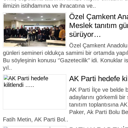
ilimizin istihdamına ve ihracatına ve..
Özel Çamkent Ana
Meslek tanıtım gün
sürüyor…
Özel Çamkent Anadolu 
günleri semineri oldukça samimi bir ortamda yapıla
Bu söyleşinin konusu ‘’Gazetecilik’’ idi. Konuklar 
yıl..
AK Parti hedefe kil
AK Parti İlçe ve belde 
adaylarını görkemli bir 
tanıtım toplantısına A
Paker, Ak Parti Bolu B
Fatih Metin, AK Parti Bol..