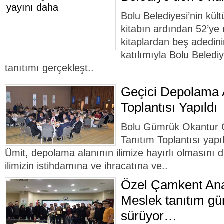
Bolu Belediyesi’nin kült
kitabın ardından 52’ye 
kitaplardan beş adedini
katılımıyla Bolu Beledi
tanıtımı gerçekleşt..
Geçici Depolama A
Toplantısı Yapıldı
Bolu Gümrük Okantur G
Tanıtım Toplantısı yapı
Ümit, depolama alanının ilimize hayırlı olmasını di
ilimizin istihdamına ve ihracatına ve..
Özel Çamkent Ana
Meslek tanıtım gün
sürüyor…