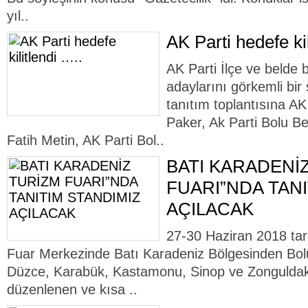
yıl..
AK Parti hedefe kil
AK Parti İlçe ve belde 
adaylarını görkemli bir 
tanıtım toplantısına A
Paker, Ak Parti Bolu B
Fatih Metin, AK Parti Bol..
BATI KARADENİ
FUARI”NDA TANI
AÇILACAK
27-30 Haziran 2018 tari
Fuar Merkezinde Batı Karadeniz Bölgesinden Bolu
Düzce, Karabük, Kastamonu, Sinop ve Zonguldak il
düzenlenen ve kısa ..