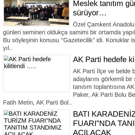
Meslek tanıtım gün
sürüyor…
Özel Çamkent Anadolu 
günleri semineri oldukça samimi bir ortamda yapıla
Bu söyleşinin konusu ‘’Gazetecilik’’ idi. Konuklar 
yıl..
AK Parti hedefe kil
AK Parti İlçe ve belde 
adaylarını görkemli bir 
tanıtım toplantısına A
Paker, Ak Parti Bolu B
Fatih Metin, AK Parti Bol..
BATI KARADENİ
FUARI”NDA TANI
AÇILACAK