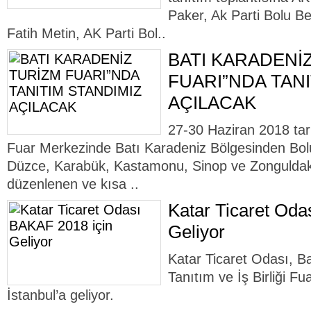
Paker, Ak Parti Bolu B
Fatih Metin, AK Parti Bol..
BATI KARADENİ
FUARI”NDA TANI
AÇILACAK
27-30 Haziran 2018 tari
Fuar Merkezinde Batı Karadeniz Bölgesinden Bolu
Düzce, Karabük, Kastamonu, Sinop ve Zonguldak il
düzenlenen ve kısa ..
Katar Ticaret Oda
Geliyor
Katar Ticaret Odası, B
Tanıtım ve İş Birliği F
İstanbul’a geliyor.