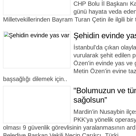
CHP Bolu İl Başkanı K
günü hayata veda eden
Milletvekillerinden Bayram Turan Çetin ile ilgili bir
Şehidin evinde ya
İstanbul'da çıkan olayl
vurularak şehit edilen
Özen'in evinde yas ve 
Metin Özen'in evine ta
başsağlığı dilemek için..
"Bolumuzun ve tüm
sağolsun”
Mardin'in Nusaybin ilçe
PKK'ya yönelik operasy
olması 9 güvenlik görevlisinin yaralanmasının ar
Belediye Başkan Vekili Necip Çarıkçı, Türki..