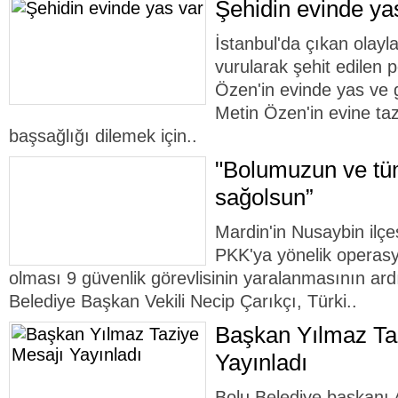
Şehidin evinde ya
İstanbul'da çıkan olayl
vurularak şehit edilen
Özen'in evinde yas ve 
Metin Özen'in evine ta
başsağlığı dilemek için..
"Bolumuzun ve tüm
sağolsun”
Mardin'in Nusaybin ilçe
PKK'ya yönelik operasy
olması 9 güvenlik görevlisinin yaralanmasının ar
Belediye Başkan Vekili Necip Çarıkçı, Türki..
Başkan Yılmaz Ta
Yayınladı
Bolu Belediye başkanı 