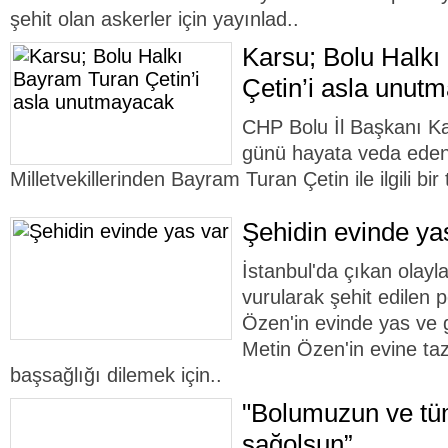
şehit olan askerler için yayınlad..
Karsu; Bolu Halk
Çetin’i asla unut
CHP Bolu İl Başkanı K
günü hayata veda eden
Milletvekillerinden Bayram Turan Çetin ile ilgili bir
Şehidin evinde ya
İstanbul'da çıkan olayl
vurularak şehit edilen
Özen'in evinde yas ve 
Metin Özen'in evine ta
başsağlığı dilemek için..
"Bolumuzun ve tüm
sağolsun”