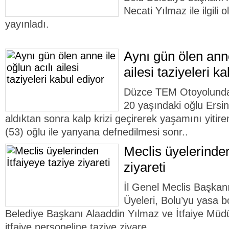
Necati Yılmaz ile ilgili 
yayınladı.
Aynı gün ölen anne
ailesi taziyeleri k
Düzce TEM Otoyolunda 
20 yaşındaki oğlu Ersin 
aldıktan sonra kalp krizi geçirerek yaşamını yitir
(53) oğlu ile yanyana defnedilmesi sonr..
Meclis üyelerinden
ziyareti
İl Genel Meclis Başkan
Üyeleri, Bolu’yu yasa bo
Belediye Başkanı Alaaddin Yılmaz ve İtfaiye Mü
itfaiye personeline taziye ziyare..