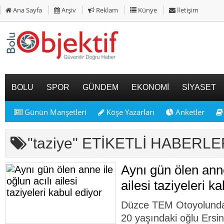
Ana Sayfa
Arşiv
Reklam
Künye
İletişim
BOLU
SPOR
GÜNDEM
EKONOMİ
SİYASET
Günün Manşetleri
Köşe Yazarları
Anketler
"taziye" ETİKETLİ HABERLE
Aynı gün ölen anne
ailesi taziyeleri k
Düzce TEM Otoyolunda 
20 yaşındaki oğlu Ersin 