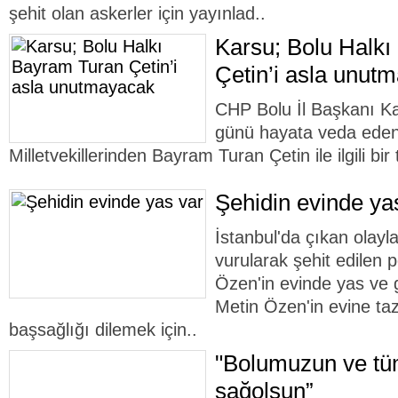
şehit olan askerler için yayınlad..
Karsu; Bolu Halk
Çetin’i asla unut
CHP Bolu İl Başkanı K
günü hayata veda eden
Milletvekillerinden Bayram Turan Çetin ile ilgili bir
Şehidin evinde ya
İstanbul'da çıkan olayl
vurularak şehit edilen
Özen'in evinde yas ve 
Metin Özen'in evine ta
başsağlığı dilemek için..
"Bolumuzun ve tüm
sağolsun”