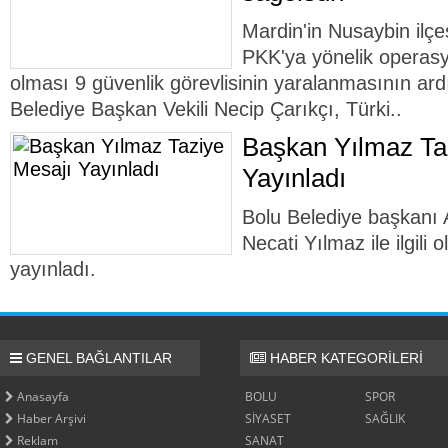
Mardin'in Nusaybin ilçe
PKK'ya yönelik operasy
olması 9 güvenlik görevlisinin yaralanmasının ar
Belediye Başkan Vekili Necip Çarıkçı, Türki..
Başkan Yılmaz Ta
Yayınladı
Bolu Belediye başkanı 
Necati Yılmaz ile ilgili 
yayınladı.
GENEL BAĞLANTILAR
HABER KATEGORİLERİ
Anasayfa
BOLU
SPOR
Haber Arşivi
SİYASET
SAĞLIK
Reklam
SANAT