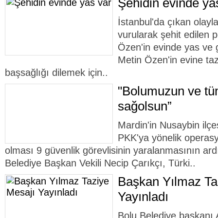
Şehidin evinde ya
İstanbul'da çıkan olayl
vurularak şehit edilen
Özen'in evinde yas ve 
Metin Özen'in evine ta
başsağlığı dilemek için..
"Bolumuzun ve tüm
sağolsun”
Mardin'in Nusaybin ilçe
PKK'ya yönelik operasy
olması 9 güvenlik görevlisinin yaralanmasının ar
Belediye Başkan Vekili Necip Çarıkçı, Türki..
Başkan Yılmaz Ta
Yayınladı
Bolu Belediye başkanı 