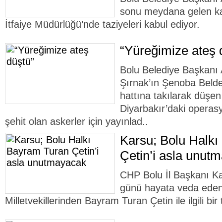
sonu meydana gelen ka
İtfaiye Müdürlüğü’nde taziyeleri kabul ediyor.
“Yüreğimize ateş 
Bolu Belediye Başkanı 
Şırnak’ın Şenoba Belde
hattına takılarak düşen
Diyarbakır’daki opera
şehit olan askerler için yayınlad..
Karsu; Bolu Halk
Çetin’i asla unut
CHP Bolu İl Başkanı K
günü hayata veda eden
Milletvekillerinden Bayram Turan Çetin ile ilgili bir