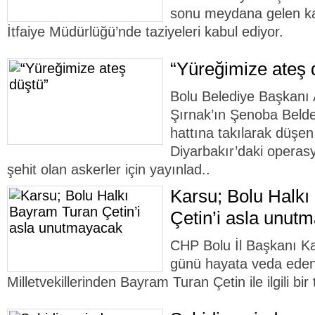
sonu meydana gelen ka
İtfaiye Müdürlüğü’nde taziyeleri kabul ediyor.
“Yüreğimize ateş 
Bolu Belediye Başkanı 
Şırnak’ın Şenoba Belde
hattına takılarak düşen
Diyarbakır’daki opera
şehit olan askerler için yayınlad..
Karsu; Bolu Halk
Çetin’i asla unut
CHP Bolu İl Başkanı K
günü hayata veda eden
Milletvekillerinden Bayram Turan Çetin ile ilgili bir