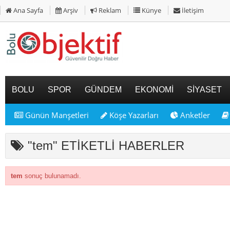
Ana Sayfa
Arşiv
Reklam
Künye
İletişim
BOLU
SPOR
GÜNDEM
EKONOMİ
SİYASET
Günün Manşetleri
Köşe Yazarları
Anketler
"tem" ETİKETLİ HABERLER
tem
sonuç bulunamadı.