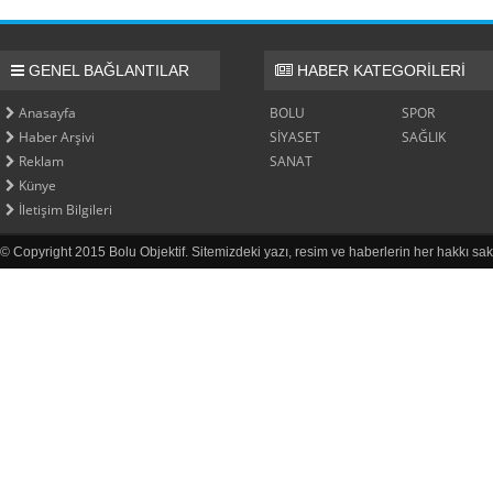
GENEL BAĞLANTILAR
HABER KATEGORİLERİ
Anasayfa
BOLU
SPOR
Haber Arşivi
SİYASET
SAĞLIK
Reklam
SANAT
Künye
İletişim Bilgileri
© Copyright 2015 Bolu Objektif. Sitemizdeki yazı, resim ve haberlerin her hakkı sak