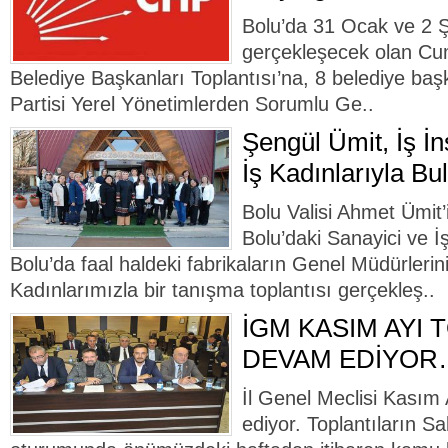
Bolu’da 31 Ocak ve 2 Şu
gerçekleşecek olan Cum
Belediye Başkanları Toplantısı’na, 8 belediye ba
Partisi Yerel Yönetimlerden Sorumlu Ge..
Şengül Ümit, İş İn
İş Kadınlarıyla Bu
Bolu Valisi Ahmet Ümit’
Bolu’daki Sanayici ve İ
Bolu’da faal haldeki fabrikaların Genel Müdürlerini
Kadınlarımızla bir tanışma toplantısı gerçekleş..
İGM KASIM AYI 
DEVAM EDİYOR…
İl Genel Meclisi Kasım 
ediyor. Toplantıların S