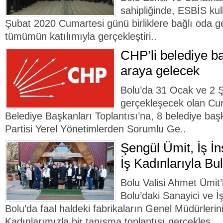
sahipliğinde, ESBİS kul
Şubat 2020 Cumartesi günü birliklere bağlı oda ge
tümümün katılımıyla gerçekleştiri..
CHP’li belediye ba
araya gelecek
Bolu’da 31 Ocak ve 2 Şu
gerçekleşecek olan Cum
Belediye Başkanları Toplantısı’na, 8 belediye ba
Partisi Yerel Yönetimlerden Sorumlu Ge..
Şengül Ümit, İş İn
İş Kadınlarıyla Bu
Bolu Valisi Ahmet Ümit’
Bolu’daki Sanayici ve İ
Bolu’da faal haldeki fabrikaların Genel Müdürlerini
Kadınlarımızla bir tanışma toplantısı gerçekleş..