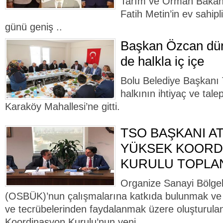
Tarım ve Orman Bakanl
Fatih Metin’in ev sahip
günü geniş ..
Başkan Özcan dün
de halkla iç içe
Bolu Belediye Başkanı
halkının ihtiyaç ve talep
Karaköy Mahallesi’ne gitti.
TSO BAŞKANI A
YÜKSEK KOORD
KURULU TOPLAN
Organize Sanayi Bölgel
(OSBÜK)’nun çalışmalarına katkıda bulunmak ve 
ve tecrübelerinden faydalanmak üzere oluşturu
Koordinasyon Kurulu’nun yeni ..