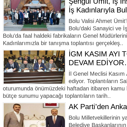
Şengül Ümit, İş İn
İş Kadınlarıyla Bu
Bolu Valisi Ahmet Ümit’
Bolu’daki Sanayici ve İ
Bolu’da faal haldeki fabrikaların Genel Müdürlerini
Kadınlarımızla bir tanışma toplantısı gerçekleş..
İGM KASIM AYI 
DEVAM EDİYOR…
İl Genel Meclisi Kasım 
ediyor. Toplantıların S
oturumunda önümüzdeki haftadan itibaren kamu k
bütçe sunumu yapacağı toplantıların tarih..
AK Parti’den Anka
Bolu Milletvekillerinin y
Belediye Başkanlarının 