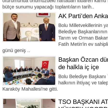
oturumunda önümüzdeki haftadan itibaren kamu k
bütçe sunumu yapacağı toplantıların tarih..
AK Parti’den Anka
Bolu Milletvekillerinin y
Belediye Başkanlarının 
Tarım ve Orman Bakanl
Fatih Metin’in ev sahip
günü geniş ..
Başkan Özcan dün
de halkla iç içe
Bolu Belediye Başkanı
halkının ihtiyaç ve talep
Karaköy Mahallesi’ne gitti.
TSO BAŞKANI A