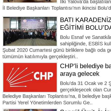
İlki Yalova'da başlatıla
İl Belediye Başkanları Toplantısı'nın ikincisi Bolu'
BATI KARADENİZ
EĞİTİMİ BOLU’D
Bolu Esnaf ve Sanatkârl
sahipliğinde, ESBİS kul
Şubat 2020 Cumartesi günü birliklere bağlı oda ge
tümümün katılımıyla gerçekleştiri..
CHP’li belediye ba
araya gelecek
Bolu’da 31 Ocak ve 2 Şu
gerçekleşecek olan Cum
Belediye Başkanları Toplantısı’na, 8 belediye ba
Partisi Yerel Yönetimlerden Sorumlu Ge..