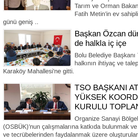
Tarım ve Orman Bakanl
Fatih Metin’in ev sahip
günü geniş ..
Başkan Özcan dün
de halkla iç içe
Bolu Belediye Başkanı
halkının ihtiyaç ve talep
Karaköy Mahallesi’ne gitti.
TSO BAŞKANI A
YÜKSEK KOORD
KURULU TOPLAN
Organize Sanayi Bölgel
(OSBÜK)’nun çalışmalarına katkıda bulunmak ve 
ve tecrübelerinden faydalanmak üzere oluşturu