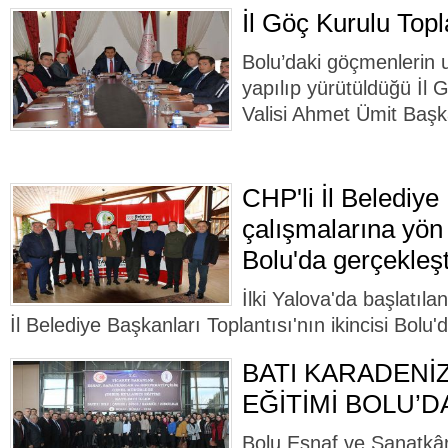
İl Göç Kurulu Topl
Bolu’daki göçmenlerin 
yapılıp yürütüldüğü İl 
Valisi Ahmet Ümit Başka
CHP'li İl Belediye
çalışmalarına yön
Bolu'da gerçekleşt
İlki Yalova'da başlatıla
İl Belediye Başkanları Toplantısı'nın ikincisi Bolu'
BATI KARADENİZ
EĞİTİMİ BOLU’D
Bolu Esnaf ve Sanatkârl