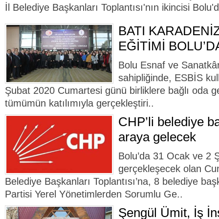
İl Belediye Başkanları Toplantısı'nın ikincisi Bolu'
BATI KARADENİZ
EĞİTİMİ BOLU’D
Bolu Esnaf ve Sanatkârl
sahipliğinde, ESBİS kul
Şubat 2020 Cumartesi günü birliklere bağlı oda ge
tümümün katılımıyla gerçekleştiri..
CHP’li belediye ba
araya gelecek
Bolu’da 31 Ocak ve 2 Şu
gerçekleşecek olan Cum
Belediye Başkanları Toplantısı’na, 8 belediye ba
Partisi Yerel Yönetimlerden Sorumlu Ge..
Şengül Ümit, İş İn