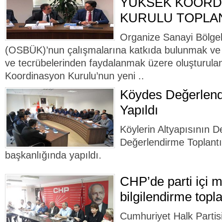
YÜKSEK KOORD
KURULU TOPLAN
Organize Sanayi Bölgel
(OSBÜK)’nun çalışmalarına katkıda bulunmak ve 
ve tecrübelerinden faydalanmak üzere oluşturu
Koordinasyon Kurulu’nun yeni ..
Köydes Değerlend
Yapıldı
Köylerin Altyapısının
Değerlendirme Toplantı
başkanlığında yapıldı.
CHP’de parti içi 
bilgilendirme topla
Cumhuriyet Halk Parti