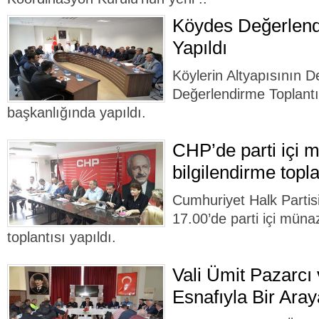
Köydes Değerlend
Yapıldı
Köylerin Altyapısının
Değerlendirme Toplantı
başkanlığında yapıldı.
CHP’de parti içi 
bilgilendirme topla
Cumhuriyet Halk Parti
17.00’de parti içi müna
toplantısı yapıldı.
Vali Ümit Pazarcı
Esnafıyla Bir Aray