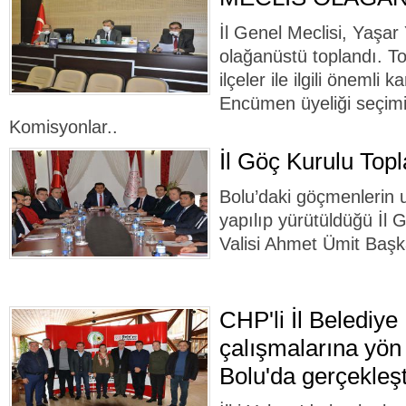
İl Genel Meclisi, Yaşa
olağanüstü toplandı. T
ilçeler ile ilgili önemli k
Encümen üyeliği seçimi 
Komisyonlar..
İl Göç Kurulu Topl
Bolu’daki göçmenlerin 
yapılıp yürütüldüğü İl 
Valisi Ahmet Ümit Başka
CHP'li İl Belediye
çalışmalarına yön
Bolu'da gerçekleşt