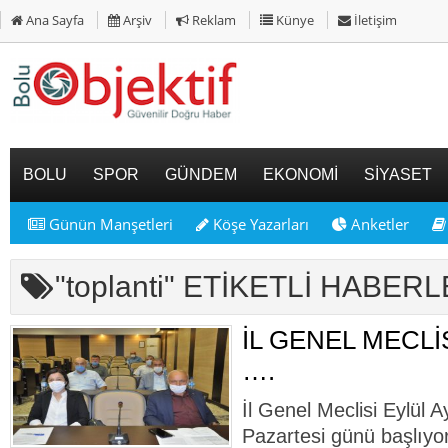
Ana Sayfa
Arşiv
Reklam
Künye
İletişim
BOLU
SPOR
GÜNDEM
EKONOMİ
SİYASET
Günün Manşetleri
Köşe Yazarları
Anketler
"toplanti" ETİKETLİ HABER
İL GENEL MECLİ
….
İl Genel Meclisi Eylül Ay
Pazartesi günü başlıyor.