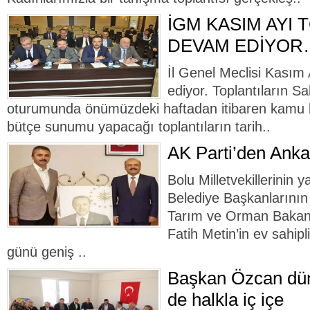
İGM KASIM AYI 
DEVAM EDİYOR…
İl Genel Meclisi Kasım 
ediyor. Toplantıların S
oturumunda önümüzdeki haftadan itibaren kamu k
bütçe sunumu yapacağı toplantıların tarih..
AK Parti’den Anka
Bolu Milletvekillerinin y
Belediye Başkanlarının 
Tarım ve Orman Bakanl
Fatih Metin’in ev sahip
günü geniş ..
Başkan Özcan dün
de halkla iç içe