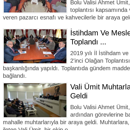
Bolu Valisi Ahmet Ümit,
toplantısı kapsamında 
veren pazarcı esnafı ve kahvecilerle bir araya gel
İstihdam Ve Mesle
Toplandı ...
2019 yılı İl İstihdam v
2'inci Olağan Toplantıs
başkanlığında yapıldı. Toplantıda gündem maddel
bağlandı.
Vali Ümit Muhtarla
Geldi
Bolu Valisi Ahmet Ümit,
ardından görevlerine b
mahalle muhtarlarıyla bir araya geldi. Muhtarlara, h
ileten Vali Ümit, bir ekip o..