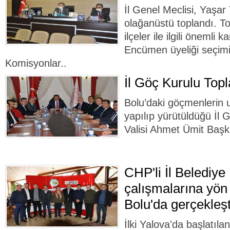
İl Genel Meclisi, Yaşa
olağanüstü toplandı. T
ilçeler ile ilgili önemli k
Encümen üyeliği seçimi 
Komisyonlar..
İl Göç Kurulu Topl
Bolu’daki göçmenlerin 
yapılıp yürütüldüğü İl 
Valisi Ahmet Ümit Başka
CHP'li İl Belediye
çalışmalarına yön
Bolu'da gerçekleşt
İlki Yalova'da başlatıla