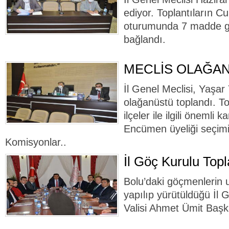
ediyor. Toplantıların 
oturumunda 7 madde g
bağlandı.
MECLİS OLAĞA
İl Genel Meclisi, Yaşa
olağanüstü toplandı. T
ilçeler ile ilgili önemli k
Encümen üyeliği seçimi 
Komisyonlar..
İl Göç Kurulu Topl
Bolu’daki göçmenlerin 
yapılıp yürütüldüğü İl 
Valisi Ahmet Ümit Başka