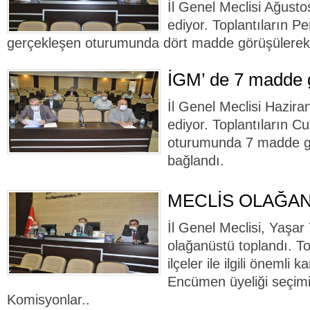
İl Genel Meclisi Ağusto
ediyor. Toplantıların 
gerçekleşen oturumunda dört madde görüşülerek 
İGM’ de 7 madde g
İl Genel Meclisi Hazira
ediyor. Toplantıların 
oturumunda 7 madde g
bağlandı.
MECLİS OLAĞA
İl Genel Meclisi, Yaşa
olağanüstü toplandı. T
ilçeler ile ilgili önemli k
Encümen üyeliği seçimi 
Komisyonlar..