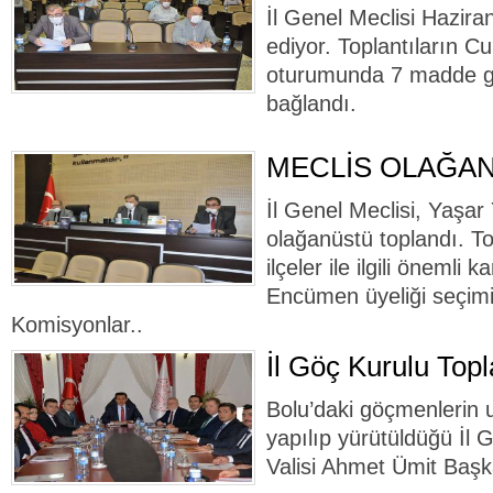
İl Genel Meclisi Hazira
ediyor. Toplantıların 
oturumunda 7 madde g
bağlandı.
MECLİS OLAĞA
İl Genel Meclisi, Yaşa
olağanüstü toplandı. T
ilçeler ile ilgili önemli k
Encümen üyeliği seçimi 
Komisyonlar..
İl Göç Kurulu Topl
Bolu’daki göçmenlerin 
yapılıp yürütüldüğü İl 
Valisi Ahmet Ümit Başka