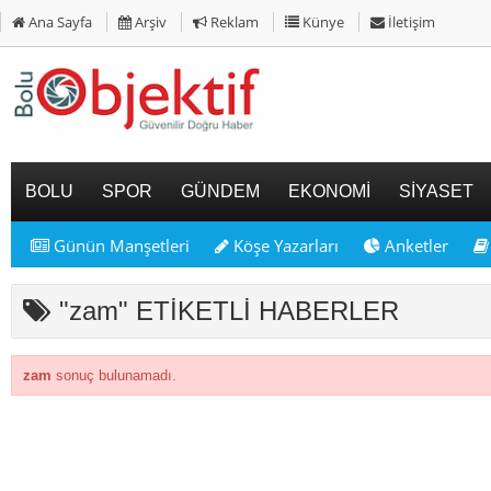
Ana Sayfa
Arşiv
Reklam
Künye
İletişim
BOLU
SPOR
GÜNDEM
EKONOMİ
SİYASET
Günün Manşetleri
Köşe Yazarları
Anketler
"zam" ETİKETLİ HABERLER
zam
sonuç bulunamadı.