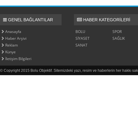
GENEL BAĞLANTILAR
HABER KATEGORİLERİ
Anasayfa
BOLU
SPOR
Haber Arşivi
SİYASET
SAĞLIK
Reklam
SANAT
Künye
İletişim Bilgileri
© Copyright 2015 Bolu Objektif. Sitemizdeki yazı, resim ve haberlerin her hakkı sak