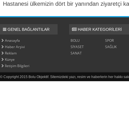
Hastanesi ülkemizin dört bir yanından ziyaretçi ka
GENEL BAĞLANTILAR
HABER KATEGORİLERİ
Anasayfa
BOLU
SPOR
Haber Arşivi
SİYASET
SAĞLIK
Reklam
SANAT
Künye
İletişim Bilgileri
© Copyright 2015 Bolu Objektif. Sitemizdeki yazı, resim ve haberlerin her hakkı sak