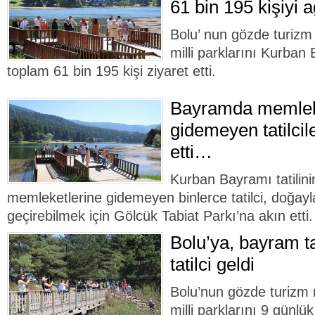
61 bin 195 kişiyi a
Bolu’ nun gözde turizm 
milli parklarını Kurban
toplam 61 bin 195 kişi ziyaret etti.
Bayramda memlek
gidemeyen tatilcil
etti…
Kurban Bayramı tatilini
memleketlerine gidemeyen binlerce tatilci, doğayl
geçirebilmek için Gölcük Tabiat Parkı’na akın etti.
Bolu’ya, bayram ta
tatilci geldi
Bolu’nun gözde turizm 
milli parklarını 9 günlü