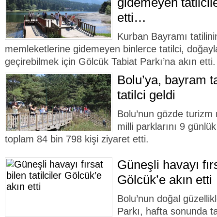
gidemeyen tatilcil
etti…
Kurban Bayramı tatilini
memleketlerine gidemeyen binlerce tatilci, doğayl
geçirebilmek için Gölcük Tabiat Parkı’na akın etti.
Bolu’ya, bayram ta
tatilci geldi
Bolu’nun gözde turizm 
milli parklarını 9 günlü
toplam 84 bin 798 kişi ziyaret etti.
Güneşli havayı fırsa
Gölcük’e akın etti
Bolu’nun doğal güzellik
Parkı, hafta sonunda ta