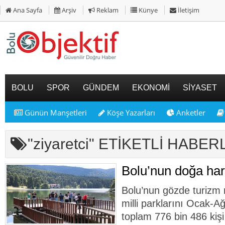
Ana Sayfa
Arşiv
Reklam
Künye
İletişim
BOLU
SPOR
GÜNDEM
EKONOMİ
SİYASET
Günün Manşetleri
Köşe Yazarları
Anketler
"ziyaretci" ETİKETLİ HABE
Bolu’nun doğa hari
Bolu’nun gözde turizm 
milli parklarını Ocak-A
toplam 776 bin 486 kişi 