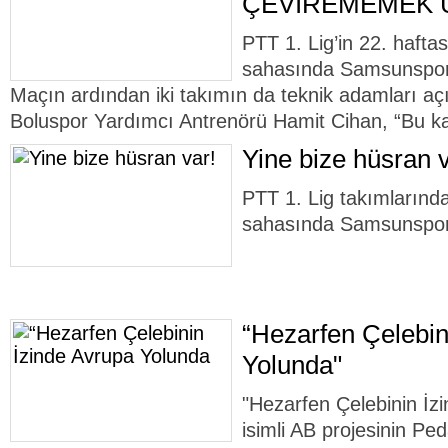
ÇEVİREMEMEK 
PTT 1. Lig’in 22. hafta
sahasında Samsunspor'
Maçın ardından iki takımın da teknik adamları aç
Boluspor Yardımcı Antrenörü Hamit Cihan, “Bu ka
Yine bize hüsran v
PTT 1. Lig takımlarınd
sahasında Samsunspor'
“Hezarfen Çelebin
Yolunda"
"Hezarfen Çelebinin İz
isimli AB projesinin Ped