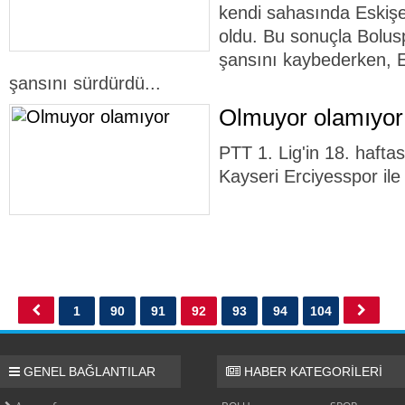
kendi sahasında Eskişe
oldu. Bu sonuçla Bolusp
şansını kaybederken, Es
şansını sürdürdü...
Olmuyor olamıyor
PTT 1. Lig'in 18. hafta
Kayseri Erciyesspor ile
1
90
91
92
93
94
104
GENEL BAĞLANTILAR
HABER KATEGORİLERİ