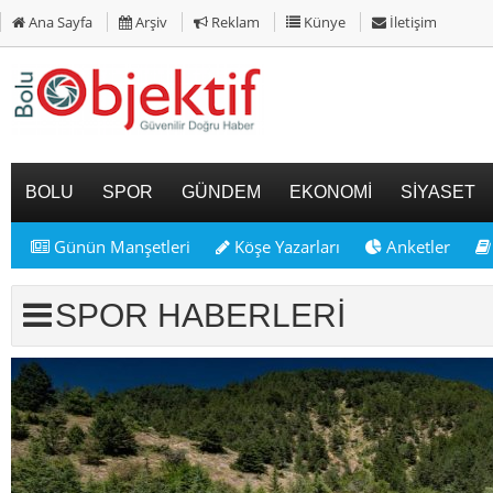
Ana Sayfa
Arşiv
Reklam
Künye
İletişim
BOLU
SPOR
GÜNDEM
EKONOMİ
SİYASET
Günün Manşetleri
Köşe Yazarları
Anketler
SPOR HABERLERİ