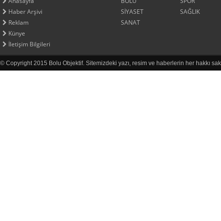
Anasayfa
BOLU
SPOR
Haber Arşivi
SİYASET
SAĞLIK
Reklam
SANAT
Künye
İletişim Bilgileri
© Copyright 2015 Bolu Objektif. Sitemizdeki yazı, resim ve haberlerin her hakkı sak