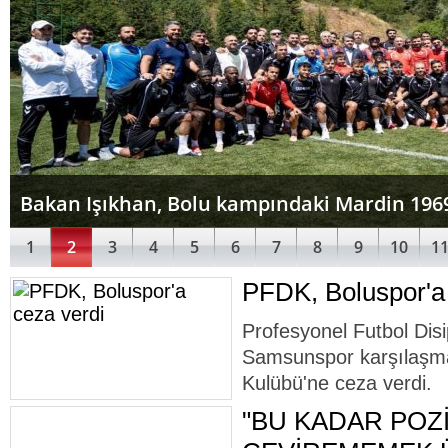
Bakan Işıkhan, Bolu kampındaki Mardin 1969 
1
2
3
4
5
6
7
8
9
10
1
PFDK, Boluspor'a 
Profesyonel Futbol Disi
Samsunspor karşılaşma
Kulübü'ne ceza verdi.
"BU KADAR POZ