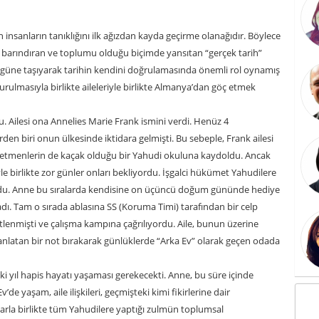
nsanların tanıklığını ilk ağızdan kayda geçirme olanağıdır. Böylece
 barındıran ve toplumu olduğu biçimde yansıtan “gerçek tarih”
 bugüne taşıyarak tarihin kendini doğrulamasında önemli rol oynamış
kurulmasıyla birlikte aileleriyle birlikte Almanya’dan göç etmek
. Ailesi ona Annelies Marie Frank ismini verdi. Henüz 4
den biri onun ülkesinde iktidara gelmişti. Bu sebeple, Frank ailesi
 öğretmenlerin de kaçak olduğu bir Yahudi okuluna kaydoldu. Ancak
yle birlikte zor günler onları bekliyordu. İşgalci hükümet Yahudilere
yordu. Anne bu sıralarda kendisine on üçüncü doğum gününde hediye
dı. Tam o sırada ablasına SS (Koruma Timi) tarafından bir celp
etlenmişti ve çalışma kampına çağrılıyordu. Aile, bunun üzerine
ı anlatan bir not bırakarak günlüklerde “Arka Ev” olarak geçen odada
ki yıl hapis hayatı yaşaması gerekecekti. Anne, bu süre içinde
de yaşam, aile ilişkileri, geçmişteki kimi fikirlerine dair
larla birlikte tüm Yahudilere yaptığı zulmün toplumsal