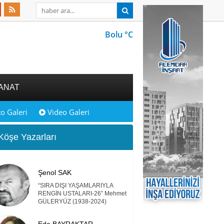
Bolu °C
ANAT
o Galeri
Video Galeri
öşe Yazarları
Şenol SAK
“SIRA DIŞI YAŞAMLARIYLA
RENGİN USTALARI-26” Mehmet
GÜLERYÜZ (1938-2024)