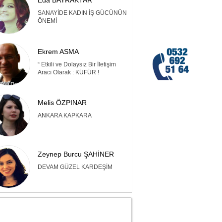
Eda BAYRAKTAR
SANAYİDE KADIN İŞ GÜCÜNÜN
ÖNEMİ
Ekrem ASMA
“ Etkili ve Dolaysız Bir İletişim
Aracı Olarak : KÜFÜR !
Melis ÖZPINAR
ANKARA KAPKARA
Zeynep Burcu ŞAHİNER
DEVAM GÜZEL KARDEŞİM