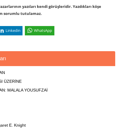
arlarının yazıları kendi görüşleridir. Yazdıkları köşe
om sorumlu tutulamaz.
Linkedin
WhatsApp
arı
LAN
SI ÜZERİNE
MAN: MALALA YOUSUFZAİ
aret E. Knight