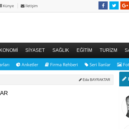
Künye
İletişim
KONOMİ
SİYASET
SAĞLIK
EĞİTİM
TURİZM
S
rları
Anketler
Firma Rehberi
Seri İlanlar
Fot
K
Eda BAYRAKTAR
TAR