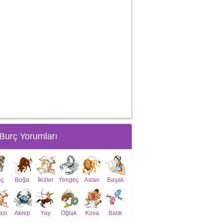
Burç Yorumları
oç
Boğa
İkizler
Yengeç
Aslan
Başak
azi
Akrep
Yay
Oğlak
Kova
Balık