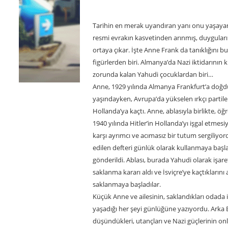
Tarihin en merak uyandıran yanı onu yaşayan i
resmi evrakın kasvetinden arınmış, duyguları
ortaya çıkar. İşte Anne Frank da tanıklığını
figürlerden biri. Almanya’da Nazi iktidarının 
zorunda kalan Yahudi çocuklardan biri…
Anne, 1929 yılında Almanya Frankfurt’a doğdu
yaşındayken, Avrupa’da yükselen ırkçı partiler
Hollanda’ya kaçtı. Anne, ablasıyla birlikte,
1940 yılında Hitler’in Hollanda’yı işgal etmesi
karşı ayrımcı ve acımasız bir tutum sergili
edilen defteri günlük olarak kullanmaya başla
gönderildi. Ablası, burada Yahudi olarak işar
saklanma kararı aldı ve İsviçre’ye kaçtıkların
saklanmaya başladılar.
Küçük Anne ve ailesinin, saklandıkları odada i
yaşadığı her şeyi günlüğüne yazıyordu. Arka Ev’
düşündükleri, utançları ve Nazi güçlerinin on