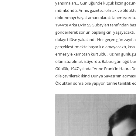
yansımaları… Günlüğünde küçük kızın gözünd
mümkündü. Anne, gazeteci olmak ve öldükten
dokunmayı hayat amacı olarak tanımlıyordu.
1944’te Arka Ev’in SS Subayları tarafından b
gönderilerek sonun başlangıcını yaşayacaktı. 
dolayı tifüse yakalandı. Her geçen gün zayıf
gerçekleştirmekte başarılı olamayacaktı, kısa
ermesiyle kamptan kurtuldu. Kızının günlüğü
ölümsüz olmak istiyordu. Babası günlüğü bast
Günlük, 1947 yılında “Anne Frank’in Hatıra Def
dile çevrilerek İkinci Dünya Savaşı’nın acım
Öldükten sonra bile yaşıyor, tarihe tanıklık e