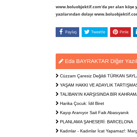
www.boluobjektif.com'da yer alan köşe yaz
yazılarından dolayı www.boluobjektif.c
Paylaş
Tweetle
Pinle
Eda BAYRAKTAR Diğer Yazıl
Cüzzam Çaresiz Değildi TÜRKAN SAY
YAŞAM HAKKI VE ADAYLIK TARTIŞMA
TALİBAN'IN KARŞISINDA BİR KAHRA
Harika Çocuk: İdil Biret
Kayıp Aranıyor Sait Faik Abasıyanık
PLANLAMA ŞAHESERİ: BARCELONA
Kadınlar - Kadınlar İcat Yapamaz!: Marg