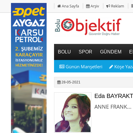
Ana Sayfa
Arşiv
Reklam
BOLU
SPOR
GÜNDEM
E
Günün Manşetleri
Köşe Yaza
28-05-2021
Eda BAYRAK
ANNE FRANK...