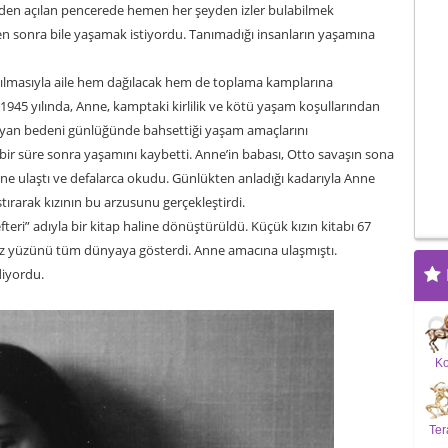
en açılan pencerede hemen her şeyden izler bulabilmek
 sonra bile yaşamak istiyordu. Tanımadığı insanların yaşamına
asılmasıyla aile hem dağılacak hem de toplama kamplarına
1945 yılında, Anne, kamptaki kirlilik ve kötü yaşam koşullarından
layan bedeni günlüğünde bahsettiği yaşam amaçlarını
 bir süre sonra yaşamını kaybetti. Anne’in babası, Otto savaşın sona
ne ulaştı ve defalarca okudu. Günlükten anladığı kadarıyla Anne
ırarak kızının bu arzusunu gerçekleştirdi.
teri” adıyla bir kitap haline dönüştürüldü. Küçük kızın kitabı 67
asız yüzünü tüm dünyaya gösterdi. Anne amacına ulaşmıştı.
diyordu.
K
Ter