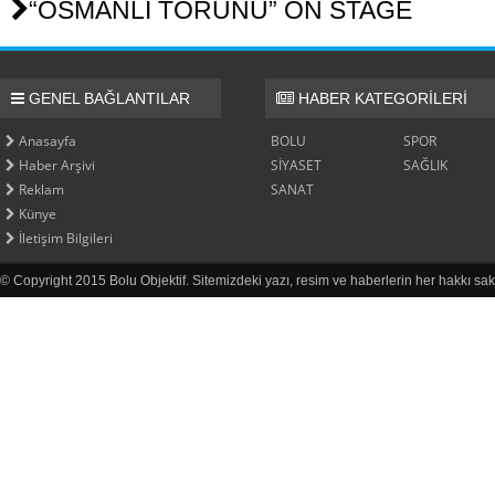
“OSMANLI TORUNU” ON STAGE
GENEL BAĞLANTILAR
HABER KATEGORİLERİ
Anasayfa
BOLU
SPOR
Haber Arşivi
SİYASET
SAĞLIK
Reklam
SANAT
Künye
İletişim Bilgileri
© Copyright 2015 Bolu Objektif. Sitemizdeki yazı, resim ve haberlerin her hakkı sak