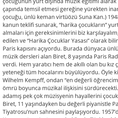
çocuğunun yurt dışında müzik eğitimi alarak
çapında temsil etmesi gereğine yürekten inan
çocuğu, ünlü keman virtüözü Suna Kan.) 1948 
kanun teklifi sunarak, “harika çocukların” yur
almaları için gereksinimlerini biz karşılayalım
edilen ve “Harika Çocuklar Yasası” olarak bil
Paris kapısını açıyordu. Burada dünyaca ün
müzik dersleri alan Biret, 8 yaşında Paris Ra
verdi. Hem yaratıcı hem de akıllı olan bu kı
yeteneği tüm hocalarını büyülüyordu. Öyle ki
Wilhelm Kempff, ondan “en değerli öğrencim
ömrü boyunca müzikal ilişkisini sürdürecek
adamış pek çok müzisyenin hayallerini çocuk
Biret, 11 yaşındayken bu değerli piyanistle 
Tiyatrosu’nun sahnesini paylaşıyordu. 1957’d