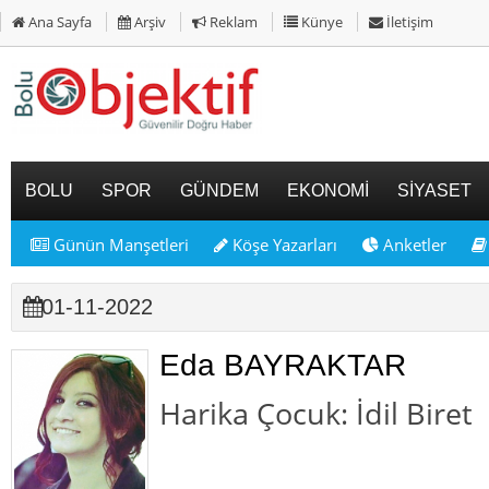
Ana Sayfa
Arşiv
Reklam
Künye
İletişim
BOLU
SPOR
GÜNDEM
EKONOMİ
SİYASET
Günün Manşetleri
Köşe Yazarları
Anketler
01-11-2022
Eda BAYRAKTAR
Harika Çocuk: İdil Biret