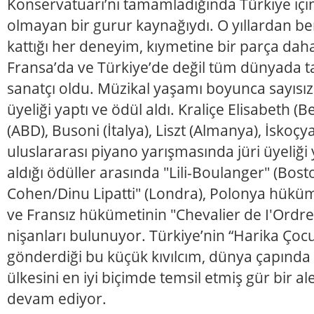
Konservatuarı’nı tamamladığında Türkiye içi
olmayan bir gurur kaynağıydı. O yıllardan b
kattığı her deneyim, kıymetine bir parça daha
Fransa’da ve Türkiye’de değil tüm dünyada t
sanatçı oldu. Müzikal yaşamı boyunca sayısız 
üyeliği yaptı ve ödül aldı. Kraliçe Elisabeth (B
(ABD), Busoni (İtalya), Liszt (Almanya), İskoçya
uluslararası piyano yarışmasında jüri üyeliği y
aldığı ödüller arasında "Lili-Boulanger" (Bost
Cohen/Dinu Lipatti" (Londra), Polonya hüküme
ve Fransız hükümetinin "Chevalier de I'Ordre
nişanları bulunuyor. Türkiye’nin “Harika Çocu
gönderdiği bu küçük kıvılcım, dünya çapında 
ülkesini en iyi biçimde temsil etmiş gür bir 
devam ediyor.