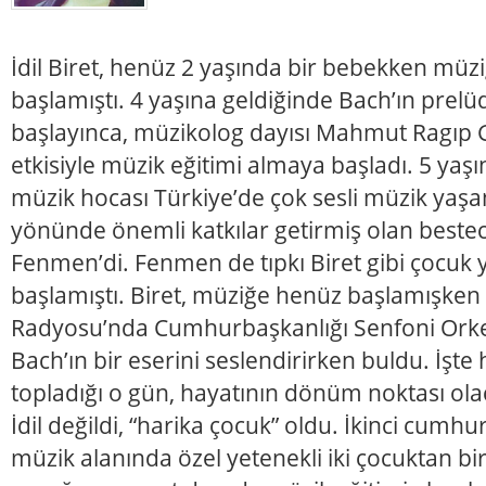
İdil Biret, henüz 2 yaşında bir bebekken müz
başlamıştı. 4 yaşına geldiğinde Bach’ın prelü
başlayınca, müzikolog dayısı Mahmut Ragıp G
etkisiyle müzik eğitimi almaya başladı. 5 yaşı
müzik hocası Türkiye’de çok sesli müzik yaşa
yönünde önemli katkılar getirmiş olan besteci
Fenmen’di. Fenmen de tıpkı Biret gibi çocuk
başlamıştı. Biret, müziğe henüz başlamışken
Radyosu’nda Cumhurbaşkanlığı Senfoni Orkest
Bach’ın bir eserini seslendirirken buldu. İşte
topladığı o gün, hayatının dönüm noktası olac
İdil değildi, “harika çocuk” oldu. İkinci cumh
müzik alanında özel yetenekli iki çocuktan bir