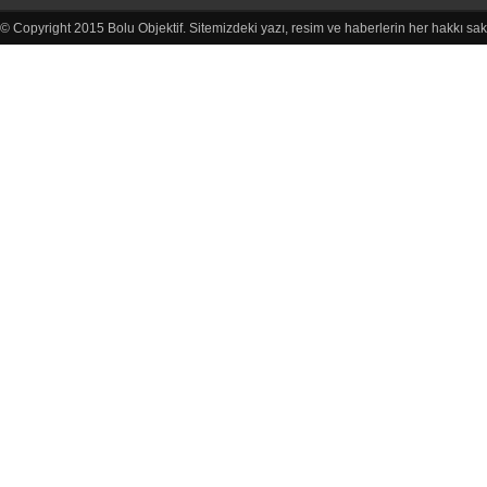
© Copyright 2015 Bolu Objektif. Sitemizdeki yazı, resim ve haberlerin her hakkı sak