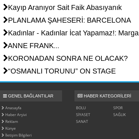
Kayıp Aranıyor Sait Faik Abasıyanık
PLANLAMA ŞAHESERİ: BARCELONA
Kadınlar - Kadınlar İcat Yapamaz!: Margar
ANNE FRANK...
KORONADAN SONRA NE OLACAK?
“OSMANLI TORUNU” ON STAGE
GENEL BAĞLANTILAR
HABER KATEGORİLERİ
Anasayfa
BOLU
SPOR
Haber Arşivi
SİYASET
SAĞLIK
Reklam
SANAT
Künye
İletişim Bilgileri