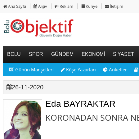
Ana Sayfa
Arşiv
Reklam
Künye
İletişim
BOLU
SPOR
GÜNDEM
EKONOMİ
SİYASET
Günün Manşetleri
Köşe Yazarları
Anketler
26-11-2020
Eda BAYRAKTAR
KORONADAN SONRA NE