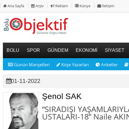
Ana Sayfa
Arşiv
Reklam
Künye
İletişim
BOLU
SPOR
GÜNDEM
EKONOMİ
SİYASET
Günün Manşetleri
Köşe Yazarları
Anketler
01-11-2022
Şenol SAK
“SIRADIŞI YAŞAMLARIY
USTALARI-18” Naile AKIN