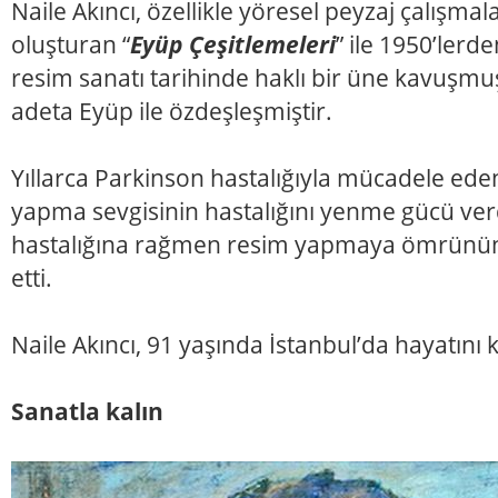
Naile Akıncı, özellikle yöresel peyzaj çalışma
oluşturan “
Eyüp Çeşitlemeleri
” ile 1950’lerd
resim sanatı tarihinde haklı bir üne kavuşmuş
adeta Eyüp ile özdeşleşmiştir.
Yıllarca Parkinson hastalığıyla mücadele eden
yapma sevgisinin hastalığını yenme gücü verdi
hastalığına rağmen resim yapmaya ömrünü
etti.
Naile Akıncı, 91 yaşında İstanbul’da hayatını k
Sanatla kalın