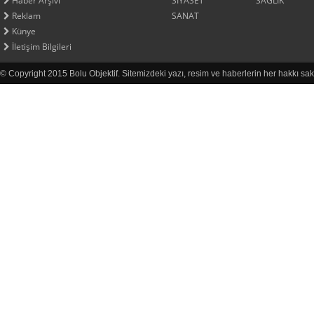
Haber Arşivi
SİYASET
SAĞLIK
Reklam
SANAT
Künye
İletişim Bilgileri
© Copyright 2015 Bolu Objektif. Sitemizdeki yazı, resim ve haberlerin her hakkı sak