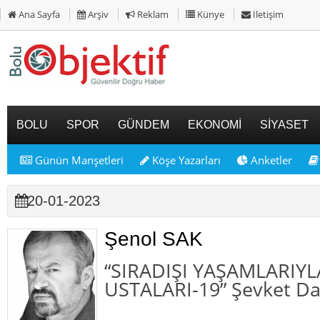
Ana Sayfa
Arşiv
Reklam
Künye
İletişim
BOLU
SPOR
GÜNDEM
EKONOMİ
SİYASET
Günün Manşetleri
Köşe Yazarları
Anketler
20-01-2023
Şenol SAK
“SIRADIŞI YAŞAMLARIY
USTALARI-19” Şevket Da