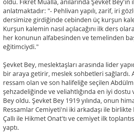
oldu. Fikret Mualla, anılarında Şevket Bey'in i
anlatmaktadır: "- Pehlivan yapılı, zarif, iri gözlü
dersimize girdiğinde cebinden üç kurşun kalem
Kurşun kalemin nasıl açılacağını ilk ders olar
her konunun alfabesinden ve temelinden başl
eğitimciydi."
Şevket Bey, meslektaşları arasında lider yapıda
bir araya getirir, meslek sohbetleri sağlardı
ressam olan ve son halifeliğe seçilen Abdülm
şehzadeliğinde ve veliahtlığında en iyi dostu
Bey oldu. Şevket Bey 1919 yılında, onun him
Ressamlar Cemiyeti'ni iki arkadaşı ile birlikt
Çallı ile Hikmet Onat'tı ve cemiyet ilk toplant
yaptı.