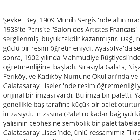
Şevket Bey, 1909 Münih Sergisi'nde altın ma
1933'te Paris'te "Salon des Artistes Français"
sergilenmiş, büyük takdir kazanmıştır. Dağ, r
güçlü bir resim öğretmeniydi. Ayasofya'da seki
sonra, 1902 yılında Mahmudiye Rüştiyesi'nde
öğretmenliğine başladı. Sırasıyla Galata, Niş
Feriköy, ve Kadıköy Numune Okulları'nda ve V
Galatasaray Liseleri'nde resim öğretmenliği y
orijinal bir imzası vardı. Bu imza bir paletti. Y
genellikle baş tarafına küçük bir palet oturt
imzasıydı. İmzasına (Palet) o kadar bağlıydı k
yalısının cephesine sembolik bir palet tabelası
Galatasaray Lisesi’nde, ünlü ressamımız Fikr