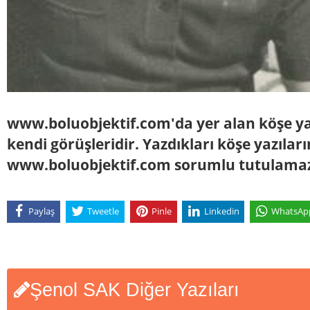
www.boluobjektif.com'da yer alan köşe yaz
kendi görüşleridir. Yazdıkları köşe yazılar
www.boluobjektif.com sorumlu tutulama
Paylaş
Tweetle
Pinle
Linkedin
WhatsAp
Şenol SAK Diğer Yazıları