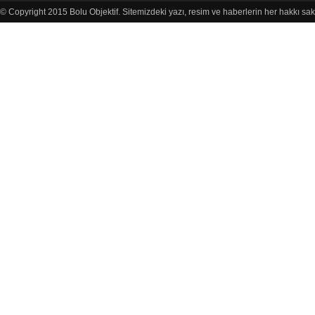
© Copyright 2015 Bolu Objektif. Sitemizdeki yazı, resim ve haberlerin her hakkı sak