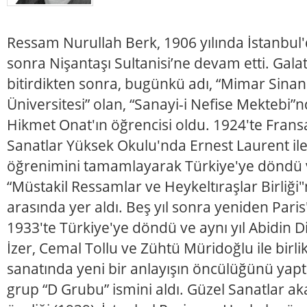
Ressam Nurullah Berk, 1906 yılında İstanbul
sonra Nişantaşı Sultanisi’ne devam etti. Galat
bitirdikten sonra, bugünkü adı, “Mimar Sinan
Üniversitesi” olan, “Sanayi-i Nefise Mektebi”n
Hikmet Onat'ın öğrencisi oldu. 1924'te Fransa'
Sanatlar Yüksek Okulu'nda Ernest Laurent ile 
öğrenimini tamamlayarak Türkiye'ye döndü v
“Müstakil Ressamlar ve Heykeltıraşlar Birliği"
arasında yer aldı. Beş yıl sonra yeniden Paris
1933'te Türkiye'ye döndü ve aynı yıl Abidin Din
İzer, Cemal Tollu ve Zühtü Müridoğlu ile birli
sanatında yeni bir anlayışın öncülüğünü yaptı
grup “D Grubu” ismini aldı. Güzel Sanatlar a