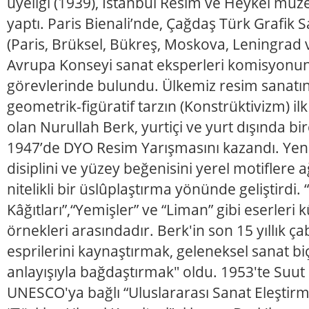
üyeliği (1939), İstanbul Resim ve Heykel mü
yaptı. Paris Bienali’nde, Çağdaş Türk Grafik S
(Paris, Brüksel, Bükreş, Moskova, Leningrad v
Avrupa Konseyi sanat eksperleri komisyonun
görevlerinde bulundu. Ülkemiz resim sanatın
geometrik-figüratif tarzın (Konstrüktivizm) ilk
olan Nurullah Berk, yurtiçi ve yurt dışında bir
1947’de DYO Resim Yarışmasını kazandı. Yeni
disiplini ve yüzey beğenisini yerel motiflere ağ
nitelikli bir üslûplaştırma yönünde geliştirdi. 
Kâğıtları”,“Yemişler” ve “Liman” gibi eserleri 
örnekleri arasındadır. Berk'in son 15 yıllık ça
esprilerini kaynaştırmak, geleneksel sanat biç
anlayışıyla bağdaştırmak" oldu. 1953'te Suut 
UNESCO'ya bağlı “Uluslararası Sanat Eleştirmen