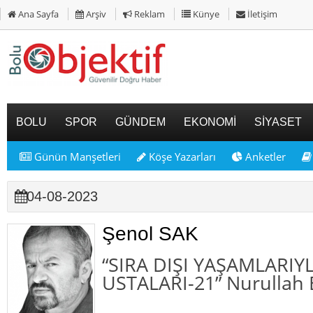
Ana Sayfa
Arşiv
Reklam
Künye
İletişim
BOLU
SPOR
GÜNDEM
EKONOMİ
SİYASET
Günün Manşetleri
Köşe Yazarları
Anketler
04-08-2023
Şenol SAK
“SIRA DIŞI YAŞAMLARIY
USTALARI-21” Nurullah 