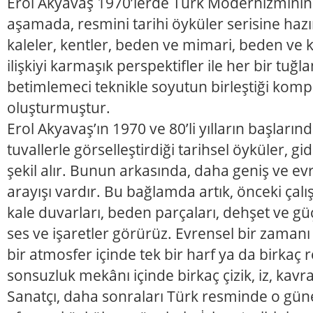
Erol Akyavaş 1970’lerde Türk Modernizminin 
aşamada, resmini tarihi öyküler serisine hazı
kaleler, kentler, beden ve mimari, beden ve k
ilişkiyi karmaşık perspektifler ile her bir tuğl
betimlemeci teknikle soyutun birleştiği kom
oluşturmuştur.
Erol Akyavaş’ın 1970 ve 80’li yılların başları
tuvallerle görselleştirdiği tarihsel öyküler, g
şekil alır. Bunun arkasında, daha geniş ve ev
arayışı vardır. Bu bağlamda artık, önceki çal
kale duvarları, beden parçaları, dehşet ve güç 
ses ve işaretler görürüz. Evrensel bir zaman
bir atmosfer içinde tek bir harf ya da birkaç re
sonsuzluk mekânı içinde birkaç çizik, iz, kav
Sanatçı, daha sonraları Türk resminde o gü