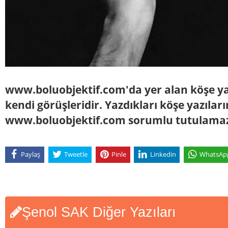
www.boluobjektif.com'da yer alan köşe yaz
kendi görüşleridir. Yazdıkları köşe yazılar
www.boluobjektif.com sorumlu tutulama
Paylaş
Tweetle
Pinle
Linkedin
WhatsAp
Şenol SAK Diğer Yazıları