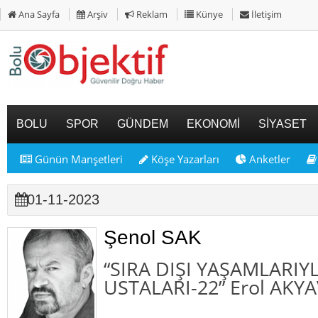
Ana Sayfa
Arşiv
Reklam
Künye
İletişim
BOLU
SPOR
GÜNDEM
EKONOMİ
SİYASET
Günün Manşetleri
Köşe Yazarları
Anketler
01-11-2023
Şenol SAK
“SIRA DIŞI YAŞAMLARIY
USTALARI-22” Erol AKYA