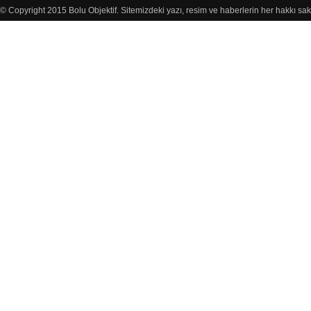
© Copyright 2015 Bolu Objektif. Sitemizdeki yazı, resim ve haberlerin her hakkı sak