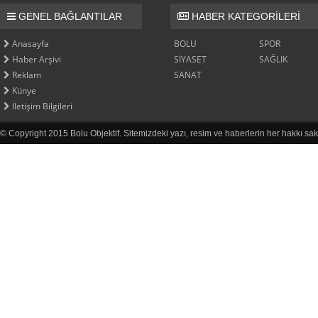
GENEL BAĞLANTILAR
HABER KATEGORİLERİ
Anasayfa
BOLU
SPOR
Haber Arşivi
SİYASET
SAĞLIK
Reklam
SANAT
Künye
İletişim Bilgileri
© Copyright 2015 Bolu Objektif. Sitemizdeki yazı, resim ve haberlerin her hakkı sak