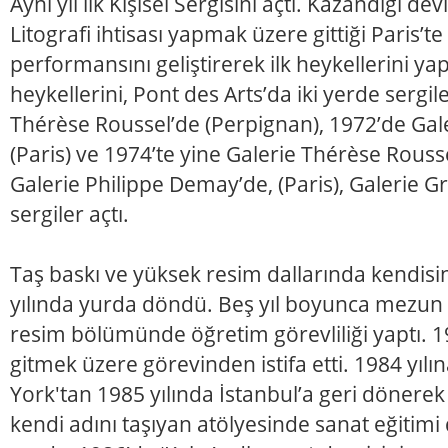
Aynı yıl ilk Kişisel Sergisini açtı. Kazandığı de
Litografi ihtisası yapmak üzere gittiği Paris’te
performansını geliştirerek ilk heykellerini yaptı
heykellerini, Pont des Arts’da iki yerde sergil
Thérèse Roussel’de (Perpignan), 1972’de Gale
(Paris) ve 1974’te yine Galerie Thérèse Rouss
Galerie Philippe Demay’de, (Paris), Galerie Gra
sergiler açtı.
Taş baskı ve yüksek resim dallarında kendisin
yılında yurda döndü. Beş yıl boyunca mezu
resim bölümünde öğretim görevliliği yaptı. 1
gitmek üzere görevinden istifa etti. 1984 yılı
York'tan 1985 yılında İstanbul’a geri dönerek
kendi adını taşıyan atölyesinde sanat eğitimi 