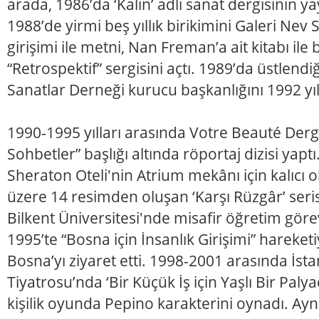
arada, 1986’da ‘Kalın’ adlı sanat dergisinin ya
1988’de yirmi beş yıllık birikimini Galeri Nev 
girişimi ile metni, Nan Freman’a ait kitabı ile b
“Retrospektif” sergisini açtı. 1989’da üstlendiğ
Sanatlar Derneği kurucu başkanlığını 1992 yı
1990-1995 yılları arasında Votre Beauté Dergis
Sohbetler” başlığı altında röportaj dizisi yap
Sheraton Oteli'nin Atrium mekânı için kalıcı 
üzere 14 resimden oluşan ‘Karşı Rüzgâr’ seris
Bilkent Üniversitesi'nde misafir öğretim görev
1995’te “Bosna için İnsanlık Girişimi” hareketiy
Bosna’yı ziyaret etti. 1998-2001 arasında İst
Tiyatrosu’nda ‘Bir Küçük İş için Yaşlı Bir Palya
kişilik oyunda Pepino karakterini oynadı. Ayn