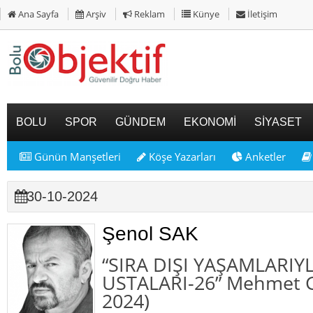
Ana Sayfa
Arşiv
Reklam
Künye
İletişim
BOLU
SPOR
GÜNDEM
EKONOMİ
SİYASET
Günün Manşetleri
Köşe Yazarları
Anketler
30-10-2024
Şenol SAK
“SIRA DIŞI YAŞAMLARIY
USTALARI-26” Mehmet 
2024)