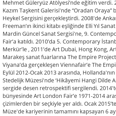
Mehmet Güleryüz Atölyesi’nde eğitim verdi. 
Kazım Taşkent Galerisi'nde “Oradan Oraya” ba
Heykel Sergisini gerçekleştirdi. 2008'de Ank
Freeman’ın ikinci kitabı eşliğinde Elli Yıl Sanat
Mardin Güncel Sanat Sergisi'ne, 9. Contemp
Fair’a katıldı. 2010’da 5. Contemporary İstanb
Merkür’le , 2011’de Art Dubai, Hong Kong, Ar
Marakeş sanat fuarlarına The Empire Project’l
Viyana’da gerçekleşen Viennafair’e The Empire
Eylül 2012-Ocak 2013 arasında, Hollanda'nı
Stedelijk Müzesi'nde ‘Hikâyemi Hangi Dilde 
sergide desen retrospektifi sergilendi. 2014'
bünyesinde Art London Fair’e 1971-2014 ara
çizimlerden bir seçkiyle yer aldı. Ocak 2015’
Müze'de kariyerinin tamamını kapsayan 6 ay s