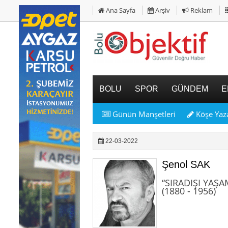
Ana Sayfa
Arşiv
Reklam
BOLU
SPOR
GÜNDEM
E
Günün Manşetleri
Köşe Yaza
22-03-2022
Şenol SAK
“SIRADIŞI YAŞA
(1880 - 1956)