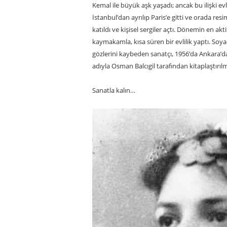
Kemal ile büyük aşk yaşadı; ancak bu ilişki evl
İstanbul’dan ayrılıp Paris’e gitti ve orada res
katıldı ve kişisel sergiler açtı. Dönemin en ak
kaymakamla, kısa süren bir evlilik yaptı. Soy
gözlerini kaybeden sanatçı, 1956’da Ankara’da 
adıyla Osman Balcıgil tarafından kitaplaştırılmı
Sanatla kalın…