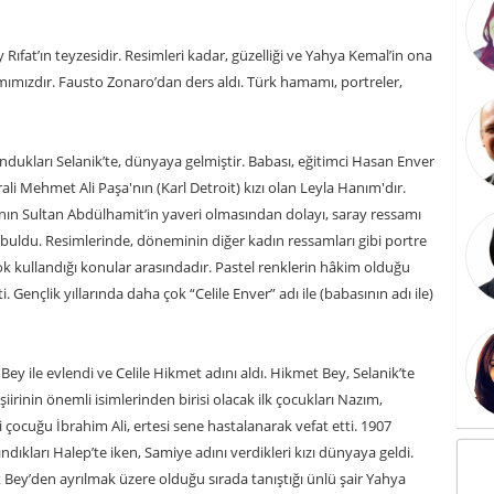
ıfat’ın teyzesidir. Resimleri kadar, güzelliği ve Yahya Kemal’in ona
amımızdır. Fausto Zonaro’dan ders aldı. Türk hamamı, portreler,
ndukları Selanik’te, dünyaya gelmiştir. Babası, eğitimci Hasan Enver
li Mehmet Ali Paşa'nın (Karl Detroit) kızı olan Leyla Hanım'dır.
ının Sultan Abdülhamit’in yaveri olmasından dolayı, saray ressamı
 buldu. Resimlerinde, döneminin diğer kadın ressamları gibi portre
k kullandığı konular arasındadır. Pastel renklerin hâkim olduğu
 Gençlik yıllarında daha çok “Celile Enver” adı ile (babasının adı ile)
ey ile evlendi ve Celile Hikmet adını aldı. Hikmet Bey, Selanik’te
iirinin önemli isimlerinden birisi olacak ilk çocukları Nazım,
 çocuğu İbrahim Ali, ertesi sene hastalanarak vefat etti. 1907
ındıkları Halep’te iken, Samiye adını verdikleri kızı dünyaya geldi.
t Bey’den ayrılmak üzere olduğu sırada tanıştığı ünlü şair Yahya