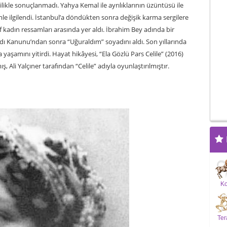
ilikle sonuçlanmadı. Yahya Kemal ile ayrılıklarının üzüntüsü ile
imle ilgilendi. İstanbul’a döndükten sonra değişik karma sergilere
tif kadın ressamları arasında yer aldı. İbrahim Bey adında bir
adı Kanunu’ndan sonra “Uğuraldım” soyadını aldı. Son yıllarında
yaşamını yitirdi. Hayat hikâyesi, “Ela Gözlü Pars Celile” (2016)
ş, Ali Yalçıner tarafından “Celile” adıyla oyunlaştırılmıştır.
K
Ter