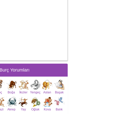
Burç Yorumları
oç
Boğa
İkizler
Yengeç
Aslan
Başak
azi
Akrep
Yay
Oğlak
Kova
Balık