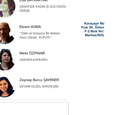
Eda BAYRAKTAR
SANAYİDE KADIN İŞ GÜCÜNÜN
ÖNEMİ
Ekrem ASMA
“ Etkili ve Dolaysız Bir İletişim
Aracı Olarak : KÜFÜR !
Melis ÖZPINAR
ANKARA KAPKARA
Zeynep Burcu ŞAHİNER
DEVAM GÜZEL KARDEŞİM