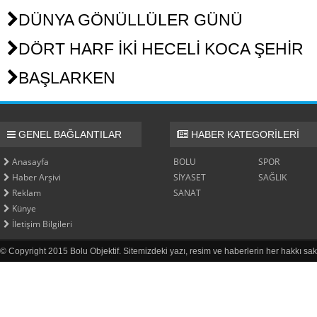
DÜNYA GÖNÜLLÜLER GÜNÜ
DÖRT HARF İKİ HECELİ KOCA ŞEHİR
BAŞLARKEN
GENEL BAĞLANTILAR
HABER KATEGORİLERİ
Anasayfa
BOLU
SPOR
Haber Arşivi
SİYASET
SAĞLIK
Reklam
SANAT
Künye
İletişim Bilgileri
© Copyright 2015 Bolu Objektif. Sitemizdeki yazı, resim ve haberlerin her hakkı sak