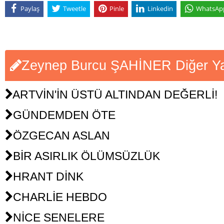
Paylaş
Tweetle
Pinle
Linkedin
WhatsAp
Zeynep Burcu ŞAHİNER Diğer Yaz
ARTVİN'İN ÜSTÜ ALTINDAN DEĞERLİ!
GÜNDEMDEN ÖTE
ÖZGECAN ASLAN
BİR ASIRLIK ÖLÜMSÜZLÜK
HRANT DİNK
CHARLİE HEBDO
NİCE SENELERE