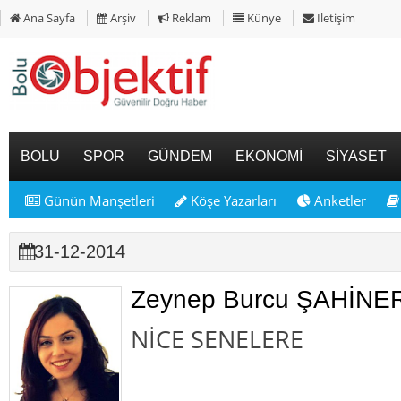
Ana Sayfa
Arşiv
Reklam
Künye
İletişim
BOLU
SPOR
GÜNDEM
EKONOMİ
SİYASET
Günün Manşetleri
Köşe Yazarları
Anketler
31-12-2014
Zeynep Burcu ŞAHİNE
NİCE SENELERE