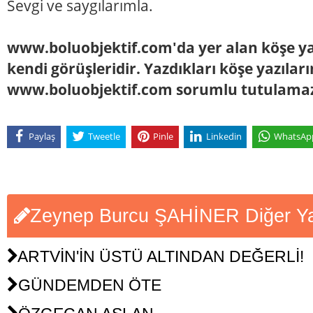
Sevgi ve saygılarımla.
www.boluobjektif.com'da yer alan köşe yaz
kendi görüşleridir. Yazdıkları köşe yazılar
www.boluobjektif.com sorumlu tutulama
Paylaş
Tweetle
Pinle
Linkedin
WhatsAp
Zeynep Burcu ŞAHİNER Diğer Yaz
ARTVİN'İN ÜSTÜ ALTINDAN DEĞERLİ!
GÜNDEMDEN ÖTE