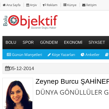
Ana Sayfa
Arşiv
Reklam
Künye
İletişim
BOLU
SPOR
GÜNDEM
EKONOMİ
SİYASET
Günün Manşetleri
Köşe Yazarları
Anketler
05-12-2014
Zeynep Burcu ŞAHİNE
DÜNYA GÖNÜLLÜLER 