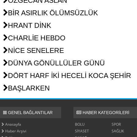
ÖZGECAN ASLAN
BİR ASIRLIK ÖLÜMSÜZLÜK
HRANT DİNK
CHARLİE HEBDO
NİCE SENELERE
DÜNYA GÖNÜLLÜLER GÜNÜ
DÖRT HARF İKİ HECELİ KOCA ŞEHİR
BAŞLARKEN
GENEL BAĞLANTILAR
HABER KATEGORİLERİ
Anasayfa
BOLU
SPOR
Haber Arşivi
SİYASET
SAĞLIK