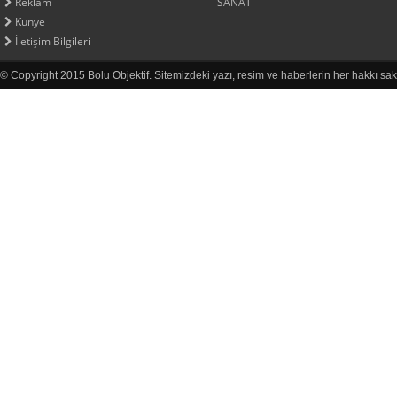
Reklam
SANAT
Künye
İletişim Bilgileri
© Copyright 2015 Bolu Objektif. Sitemizdeki yazı, resim ve haberlerin her hakkı sak