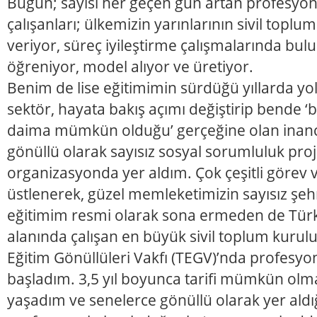
Bugün; sayısı her geçen gün artan profesyon
çalışanları; ülkemizin yarınlarının sivil topl
veriyor, süreç iyileştirme çalışmalarında bulu
öğreniyor, model alıyor ve üretiyor.
Benim de lise eğitimimin sürdüğü yıllarda yol
sektör, hayata bakış açımı değiştirip bende ‘
daima mümkün olduğu’ gerçeğine olan inancı 
gönüllü olarak sayısız sosyal sorumluluk proje
organizasyonda yer aldım. Çok çeşitli görev 
üstlenerek, güzel memleketimizin sayısız şeh
eğitimim resmi olarak sona ermeden de Türk
alanında çalışan en büyük sivil toplum kurul
Eğitim Gönüllüleri Vakfı (TEGV)’nda profesyo
başladım. 3,5 yıl boyunca tarifi mümkün ol
yaşadım ve senelerce gönüllü olarak yer ald